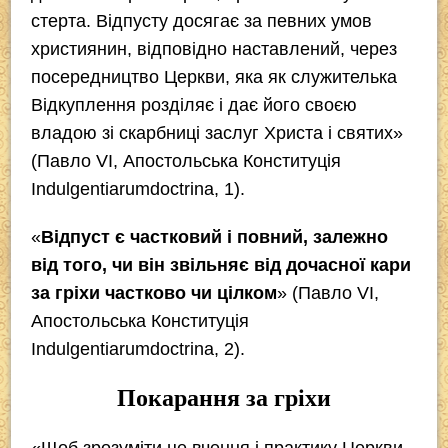
e
er
e
gr
s
стерта. Відпусту досягає за певних умов
b
a
A
християнин, відповідно наставлений, через
o
m
p
посередництво Церкви, яка як служителька
o
p
Відкуплення розділяє і дає його своєю
k
владою зі скарбниці заслуг Христа і святих»
(Павло VI, Апостольська Конституція
Indulgentiarumdoctrina, 1).
«
Відпуст є частковий і повний, залежно
від того, чи він звільняє від дочасної кари
за гріхи частково чи цілком
» (Павло VI,
Апостольська Конституція
Indulgentiarumdoctrina, 2).
Покарання за гріхи
«Щоб зрозуміти це вчення і практику Церкви,