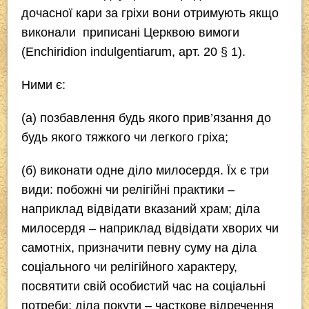
дочасної кари за гріхи вони отримують якщо
виконали приписані Церквою вимоги
(
Enchiridion indulgentiarum
, арт. 20 § 1).
Ними є:
(а) позбавлення будь якого прив’язання до
будь якого тяжкого чи легкого гріха;
(б) виконати одне діло милосердя. Їх є три
види: побожні чи релігійні практики –
наприклад відвідати вказаний храм; діла
милосердя – наприклад відвідати хворих чи
самотніх, призначити певну суму на діла
соціального чи релігійного характеру,
посвятити свій особистий час на соціальні
потреби; діла покути – часткове відречення