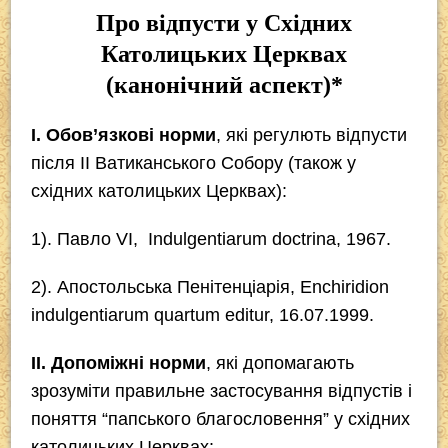
Про відпусти у Східних
Католицьких Церквах
(канонічний аспект)*
І. Обов’язкові норми
, які регулють відпусти
після ІІ Ватиканського Собору (також у
східних католицьких Церквах):
1). Павло VI,
Indulgentiarum doctrina
, 1967.
2). Апостольська Пенітенціарія,
Enchiridion
indulgentiarum quartum editur
, 16.07.1999.
ІІ. Допоміжні норми
, які допомагають
зрозуміти правильне застосування відпустів і
поняття “папського благословення” у східних
католицьких Церквах: