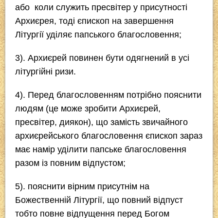
або коли служить пресвітер у присутності
Архиєрея, тоді єпископ на завершення
Літургії уділяє папського благословення;
3). Архиєрей повинен бути одягнений в усі
літургійні ризи.
4). Перед благословенням потрібно пояснити
людям (це може зробити Архиєрей,
пресвітер, диякон), що замість звичайного
архиєрейського благословення єпископ зараз
має намір уділити папське благословення
разом із повним відпустом;
5). пояснити вірним присутнім на
Божественній Літургії, що повний відпуст
тобто повне відпущення перед Богом