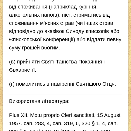
від споживання (наприклад куріння,
алкогольних напоїв), піст, стриматись від
споживання м’ясних страв (чи інших страв
відповідно до вказівок Синоду єпископів або
Єпископської Конференції) або віддати певну
суму грошей вбогим.
(в) прийняти Святі Таїнства Покаяння і
Євхаристії,
(г) помолитись в наміренні Святішого Отця.
Використана література:
Pius XII.
Motu proprio Cleri sanctitati
, 15 Augusti
1957. can. 283, 4, can. 319, 6, 320 § 1, 4, can.