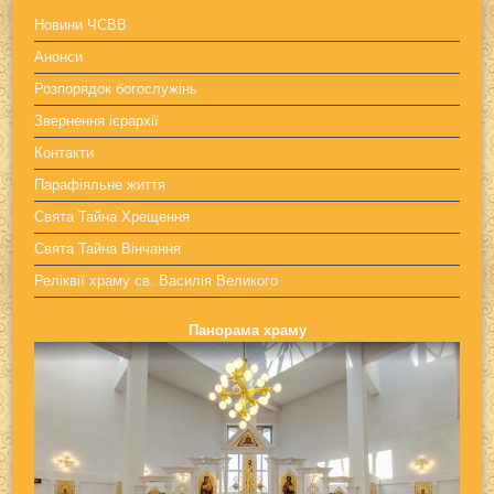
Новини ЧСВВ
Анонси
Розпорядок богослужінь
Звернення ієрархії
Контакти
Парафіяльне життя
Свята Тайна Хрещення
Свята Тайна Вінчання
Реліквії храму св. Василія Великого
Панорама храму