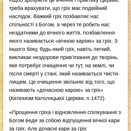
треба враху­вати, що гріх має подвійний
наслідок. Важкий гріх позбавляє нас
спільності з Богом, а через те робить нас
нездатними до вічного життя, позбавлення
якого називається «вічною карою» за гріх. З
іншого боку, будь-який гріх, навіть легкий,
викликає нездорове прив’язання до творінь,
яке потребує очищення чи тут, на землі, чи
після смерті у стані, який називається Чисти­
ли­щем. Це очищення звільняє від того, що
називають «дочас­ною карою» за гріх»
(Катехизм Католицької Церкви, п.1472).
«Прощення гріха і відновлення спілкування з
Богом веде за собою відпущення вічної кари
за гріх. Але дочасні кари за гріх