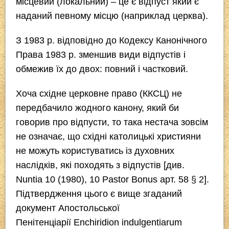
місцевий
(
локальний
) – це є відпуст який є
наданий певному місцю (наприклад церква).
З 1983 р. відповідно до Кодексу Канонічного
Права 1983 р. зменшив види відпустів і
обмежив їх до двох:
повний
і
частковий
.
Хоча східне церковне право (ККСЦ) не
передбачило жодного канону, який би
говорив про відпусти, то така нестача зовсім
не означає, що східні католицькі християни
не можуть користуватись із духовних
наслідків, які походять з відпустів [див.
Nuntia 10 (1980), 10 Pastor Bonus арт. 58 § 2].
Підтвердження цього є вище згаданий
документ Апостольської
Пенітенціарії
Enchiridion indulgentiarum