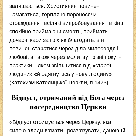
залишаються. Християнин повинен
намагатися, терпляче переносячи
страждання і всілякі випробовування і в кінці
спокійно приймаючи смерть, приймати
дочасні кари за гріх як благодать; він
повинен старатися через діла милосердя і
любові, а також через молитву і різні покутні
практики цілком звільнитися від «старої
людини» «й одягнутись у нову людину»
(Катехизм Католицької Церкви, п.1473).
Відпуст, отриманий від Бога через
посередництво Церкви
«Відпуст отримується через Церкву, яка
силою влади в’язати і роз­в’язувати, даною їй