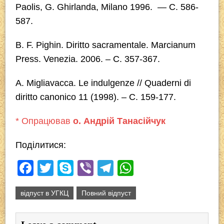
Paolis, G. Ghirlanda, Milano 1996. — C. 586-
587.
B. F. Pighin.
Diritto sacramentale
. Marcianum
Press. Venezia. 2006. – C. 357-367.
A. Migliavacca. Le indulgenze // Quaderni di
diritto canonico 11 (1998). – С. 159-177.
* Опрацював
о. Андрій Танасійчук
Поділитися:
F
T
S
Vi
T
W
a
wi
ky
b
el
h
відпуст в УГКЦ
Повний відпуст
c
tt
p
er
e
at
e
er
e
gr
s