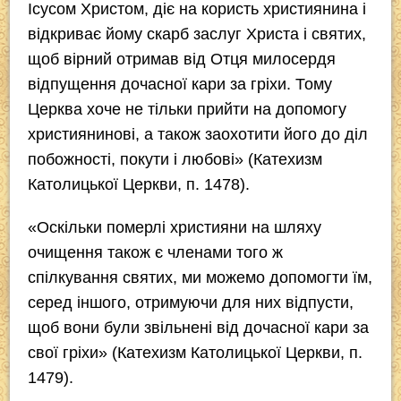
Ісусом Христом, діє на користь християнина і
відкриває йому скарб заслуг Христа і святих,
щоб вірний отримав від Отця милосердя
відпущення дочасної кари за гріхи. Тому
Церква хоче не тільки прийти на допомогу
християнинові, а також заохотити його до діл
побожності, покути і любові» (Катехизм
Католицької Церкви, п. 1478).
«Оскільки померлі християни на шляху
очищення також є членами того ж
спілкування святих, ми можемо допомогти їм,
серед іншого, отримуючи для них відпусти,
щоб вони були звільнені від дочасної кари за
свої гріхи» (Катехизм Католицької Церкви, п.
1479).