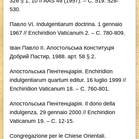
326 § 1, 10 // AAS 49 (1957). – С. 519. 528-
530.
Павло VI.
Indulgentiarum doctrina
. 1 gennaio
1967 // Enchiridion Vaticanum 2. – C. 780-809.
Іван Павло ІІ.
Апостольська Конституція
Добрий Пастир
, 1988. арт. 58 § 2.
Апостольська Пенітенціарія. Enchiridion
indulgentiarum quartum editur. 16 luglio 1999 //
Enchiridion Vaticanum 18. – C. 760-801.
Апостольська Пенітенціарія.
Il dono della
indulgenza
, 29 gennaio 2000 // Enchiridion
Vaticanum 19. – C. 12-15.
Congregazione per le Chiese Orientali.