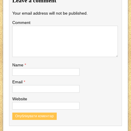
Leave a comment
b
a
A
o
m
p
Your email address will not be published.
o
p
Comment
k
Name
*
Email
*
Website