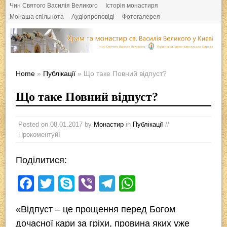
Чин Святого Василія Великого
Історія монастиря
Монаша спільнота
Аудіопроповіді
Фотогалерея
Home
»
Публікації
» Що таке Повний відпуст?
Що таке Повний відпуст?
Posted on
08.01.2017
by
Монастир
in
Публікації
//
Прокоментуй!
Поділитися:
F
T
S
Vi
T
W
a
wi
ky
b
el
h
«Відпуст – це прощення перед Богом
c
tt
p
er
e
at
дочасної кари за гріхи, провина яких уже