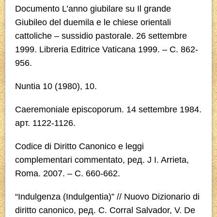
Documento
L’anno giubilare su Il grande
Giubileo del duemila e le chiese orientali
cattoliche – sussidio pastorale
. 26 settembre
1999. Libreria Editrice Vaticana 1999. – C. 862-
956.
Nuntia 10 (1980), 10.
Caeremoniale episcoporum
. 14 settembre 1984.
арт. 1122-1126.
Codice di Diritto Canonico e leggi
complementari commentato
, ред. J I. Arrieta,
Roma. 2007. – С. 660-662.
“Indulgenza (
Indulgentia
)” // Nuovo Dizionario di
diritto canonico, ред. C. Corral Salvador, V. De