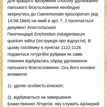
Для кращого зрозуміння способу уділювання
папського благословення необхідно
звернутись до
Caeremoniale episcoporum
(від
14.09.1984) на який в арт. 7, 2 посилається
документ Апостольської
Пенітенціарії
Enchiridion indulgentiarum
quartum editur
(
Інструкція про відпусти
). В
цьому посібнику в пунктах 1122-1126
подаються літургійні рубрики як саме
повинен відбуватись обряд уділювання
папського благословення. Ось його основні
елементи:
1). уділяє особисто єпископ;
2). відбувається на завершення
Божественної Літургію, яку служить Архиєрей