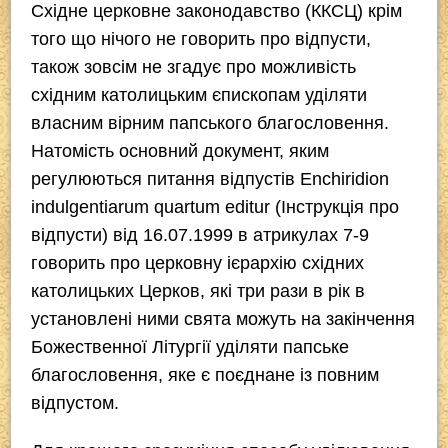
Східне церковне законодавство (ККСЦ) крім
того що нічого не говорить про відпусти,
також зовсім не згадує про можливість
східним католицьким єпископам уділяти
власним вірним папського благословення.
Натомість основний документ, яким
регулюються питання відпустів
Enchiridion
indulgentiarum quartum editur
(
Інструкція про
відпусти
) від 16.07.1999 в атрикулах 7-9
говорить про церковну ієрархію східних
католицьких Церков, які три рази в рік в
установлені ними свята можуть на закінчення
Божественної Літургії уділяти папське
благословення, яке є поєднане із повним
відпустом.