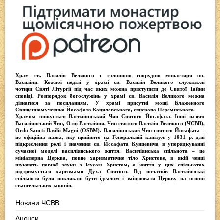
Храм св. Василія Великого
є головною спорудою монастиря оо.
Василіян
. Кожної неділі у храмі св. Василія Великого служиться
чотири
Святі Літургії
під час яких можна приступити до Святої Тайни
сповіді.
Розпорядок богослужінь у храмі св. Василія Великого
можна
дізнатися за посиланням. У храмі присутні
мощі Блаженного
Священномученика Йосафата Коциловського
, єпископа Перемиського.
Храмом опікується
Василіянський Чин Святого Йосафата
. Інші назви:
Василіянський Чин, Отці Василіяни, Чин святого Василія Великого (ЧСВВ),
Ordо Sancti Basilii Magni (OSBM)
. Василіянський Чин святого Йосафата –
це офіційна назва, яку прийнято на Генеральній капітулі у 1931 р. для
підкреслення ролі і значення св. Йосафата Кунцевича в упорядкуванні
сучасної моделі василіянського життя.
Василіянська спільнота
– це
мініатюрна Церква, повне харизматичне тіло Христове, в якій ченці
шукають повної злуки з Iсусом Христом, а життя у цих спільнотах
підтримується харизмами Духа Святого. Від початків Василіянські
спільноти були покликані бути ідеалом і зміцнювати Церкву на основі
євангельських законів.
Новини ЧСВВ
Анонси