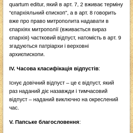
quartum editur
, який в арт. 7, 2 вживає терміну
“єпархіяльний єпископ”, а в арт. 8 говорить
вже про право митрополита надавати в
єпархіях митрополії (вживається вираз
єпархія) частковий відпуст, натомість в арт. 9
згадуються патріархи і верховні
архиєпископи.
ІV. Часова класифікація відпустів
:
Існує
довічний відпуст
– це є відпуст, який
раз наданий діє назавжди і
тимчасовий
відпуст
– наданий виключно на окреслений
час.
V. Папське благословення
: