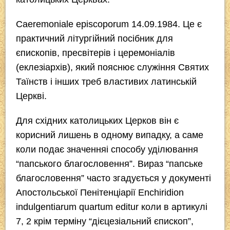
Caeremoniale episcoporum
14.09.1984. Це є
практичний літургійний посібник для
єпископів, пресвітерів і церемоніалів
(еклезіархів), який пояснює служіння Святих
Таїнств і інших треб властивих латинській
Церкві.
Для східних католицьких Церков він є
корисний лишень в одному випадку, а саме
коли подає значенняі способу уділювання
“папського благословення”. Вираз “папське
благословення” часто згадується у документі
Апостольської Пенітенціарії
Enchiridion
indulgentiarum quartum editur
коли в артикулі
7, 2 крім терміну “дієцезіальний єпископ”,