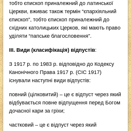
тобто єпископ приналежний до латинської
Церкви, вживає також термін “єпархіяльний
єпископ”, тобто єпископ приналежний до
східних католицьких Церков, які мають право
уділяти “папське благословення”.
IІІ. Види (класифікація) відпустів
:
З 1917 р. по 1983 р. відповідно до Кодексу
Канонічного Права 1917 р. (CIC 1917)
існували наступні види відпустів:
повний
(
цілковитий
) – це є відпуст через який
відбувається повне відпущення перед Богом
дочасної кари за гріхи;
частковий
– це є відпуст через який