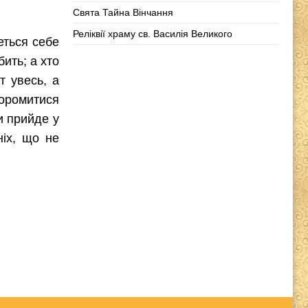
Свята Тайна Вінчання
Реліквії храму св. Василія Великого
еться себе
бить; а хто
т увесь, а
соромитися
и прийде у
ніх, що не