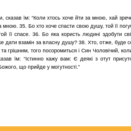
, сказав їм: “Коли хтось хоче йти за мною, хай зреч
а мною. 35. Бо хто хоче спасти свою душу, той її погу
ой її спасе. 36. Бо яка користь людині здобути сві
 дати взамін за власну душу? 38. Хто, отже, буде 
та грішним, того посоромиться і Син Чоловічий, кол
казав їм: “Істинно кажу вам: Є деякі з отут присут
ожого, що прийде у могутності.”