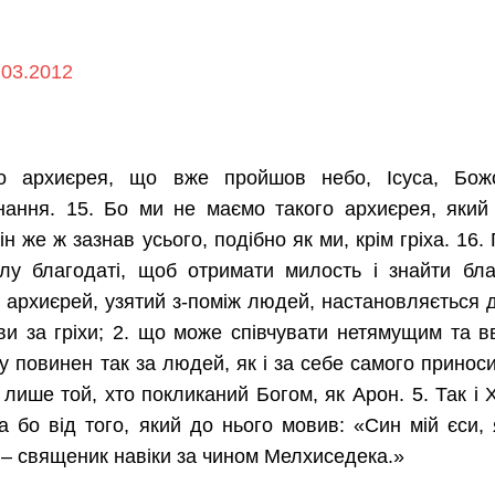
.03.2012
го архиєрея, що вже пройшов небо, Ісуса, Бож
нання. 15. Бо ми не маємо такого архиєрея, який
н же ж зазнав усього, подібно як ми, крім гріха. 16.
олу благодаті, щоб отримати милость і знайти бл
о архиєрей, узятий з-поміж людей, настановляється
и за гріхи; 2. що може співчувати нетямущим та 
му повинен так за людей, як і за себе самого принос
і, лише той, хто покликаний Богом, як Арон. 5. Так і
а бо від того, який до нього мовив: «Син мій єси, 
Ти – священик навіки за чином Мелхиседека.»