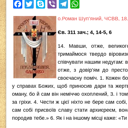
F
T
S
Vi
T
W
a
wi
ky
b
el
h
о.Роман Шуп’яний, ЧСВВ, 18
c
tt
p
er
e
at
e
er
e
gr
s
Єв. 311 зач.; 4, 14-5, 6
b
a
A
14. Мавши, отже, велико
o
m
p
тримаймося твердо віровиз
o
p
співчувати нашим недугам: ві
k
отже, з довір’ям до прест
своєчасну поміч. 1. Кожен б
у справах Божих, щоб приносив дари та жертв
оману, бо й сам він неміччю охоплений, 3. і то
за гріхи. 4. Чести ж цієї ніхто не бере сам соб
сам собі присвоїв славу стати архиєреєм, вон
породив тебе.» 6. Як і на іншому місці каже: «