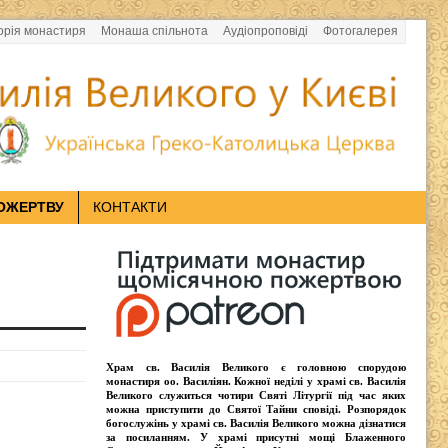
орія монастиря
Монаша спільнота
Аудіопроповіді
Фотогалерея
ОЖЕРТВУ
КОНТАКТИ
Храм св. Василія Великого
є головною спорудою
монастиря оо.
Василіян
. Кожної неділі у храмі св. Василія
Великого служиться чотири
Святі Літургії
під час яких
можна приступити до Святої Тайни сповіді.
Розпорядок
богослужінь у храмі св. Василія Великого
можна дізнатися
за посиланням. У храмі присутні
мощі Блаженного