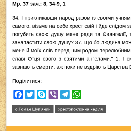
Мр. 37 зач.; 8, 34-9, 1
34. І прикликавши народ разом із своїми учнями
самого, візьме на себе хрест свій і йде слідом з
погубить свою душу мене ради та Євангелії, т
занапастити свою душу? 37. Що бо людина може
мене й моїх слів перед цим родом перелюбним 
славі Отця свого з святими ангелами.” 1. І с
зазнають смерти, аж поки не вздріють Царства Б
Поділитися:
F
T
S
Vi
T
W
a
wi
ky
b
el
h
о.Роман Шуп'яний
хрестопоклонна неділя
c
tt
p
er
e
at
e
er
e
gr
s