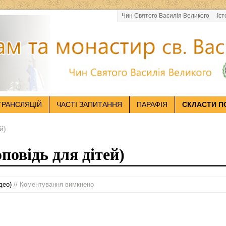
Чин Святого Василія Великого
Іст
ТРАНСЛЯЦІЙ
ЧАСТІ ЗАПИТАННЯ
ПАРАФІЯ
СКЛАСТИ П
й)
повідь для дітей)
део)
// Коментування вимкнено