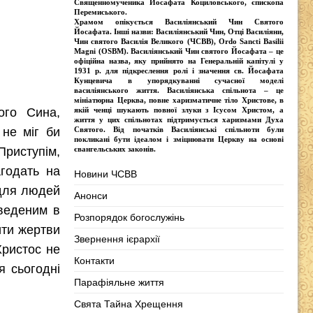
Священномученика Йосафата Коциловського
, єпископа
Перемиського.
Храмом опікується
Василіянський Чин Святого
Йосафата
. Інші назви:
Василіянський Чин, Отці Василіяни,
Чин святого Василія Великого (ЧСВВ), Ordо Sancti Basilii
Magni (OSBM)
. Василіянський Чин святого Йосафата – це
офіційна назва, яку прийнято на Генеральній капітулі у
1931 р. для підкреслення ролі і значення св. Йосафата
Кунцевича в упорядкуванні сучасної моделі
василіянського життя.
Василіянська спільнота
– це
мініатюрна Церква, повне харизматичне тіло Христове, в
якій ченці шукають повної злуки з Iсусом Христом, а
ого Сина,
життя у цих спільнотах підтримується харизмами Духа
Святого. Від початків Василіянські спільноти були
 не міг би
покликані бути ідеалом і зміцнювати Церкву на основі
євангельських законів.
 Приступім,
агодать на
Новини ЧСВВ
 для людей
Анонси
введеним в
Розпорядок богослужінь
ити жертви
Звернення ієрархії
 Христос не
Контакти
я сьогодні
Парафіяльне життя
Свята Тайна Хрещення