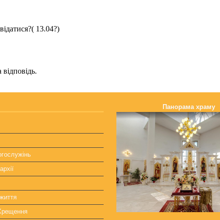
Панорама храму
огослужінь
архії
життя
 Хрещення