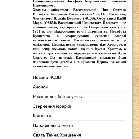
Священномученика Йосафата Коциловського
, єпископа
Перемиського.
Храмом опікується
Василіянський Чин Святого
Йосафата
. Інші назви:
Василіянський Чин, Отці Василіяни,
Чин святого Василія Великого (ЧСВВ), Ordо Sancti Basilii
Magni (OSBM)
. Василіянський Чин святого Йосафата – це
офіційна назва, яку прийнято на Генеральній капітулі у
1931 р. для підкреслення ролі і значення св. Йосафата
Кунцевича в упорядкуванні сучасної моделі
василіянського життя.
Василіянська спільнота
– це
мініатюрна Церква, повне харизматичне тіло Христове, в
якій ченці шукають повної злуки з Iсусом Христом, а
життя у цих спільнотах підтримується харизмами Духа
Святого. Від початків Василіянські спільноти були
покликані бути ідеалом і зміцнювати Церкву на основі
євангельських законів.
Новини ЧСВВ
Анонси
Розпорядок богослужінь
Звернення ієрархії
Контакти
Парафіяльне життя
Свята Тайна Хрещення