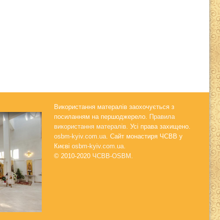
Використання матералів заохочується з
посиланням на першоджерело.
Правила
використання матералів.
Усі права захищено.
osbm-kyiv.com.ua
. Сайт монастиря ЧСВВ у
Києві
osbm-kyiv.com.ua
.
© 2010-2020
ЧСВВ-OSBM
.