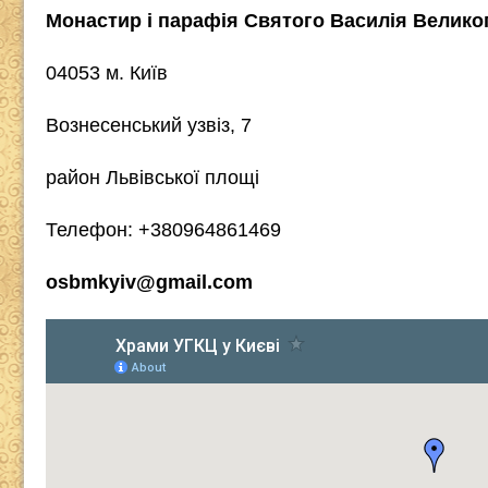
a
wi
ky
b
el
h
Монастир і парафія Святого Василія Велико
c
tt
p
er
e
at
e
er
e
gr
s
04053 м. Київ
b
a
A
Вознесенський узвіз, 7
o
m
p
o
p
район Львівської площі
k
Телефон: +380964861469
osbmkyiv@gmail.com