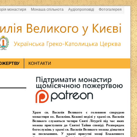
орія монастиря
Монаша спільнота
Аудіопроповіді
Фотогалерея
ОЖЕРТВУ
КОНТАКТИ
Храм св. Василія Великого
є головною спорудою
монастиря оо.
Василіян
. Кожної неділі у храмі св. Василія
Великого служиться чотири
Святі Літургії
під час яких
можна приступити до Святої Тайни сповіді.
Розпорядок
богослужінь у храмі св. Василія Великого
можна дізнатися
за посиланням. У храмі присутні
мощі Блаженного