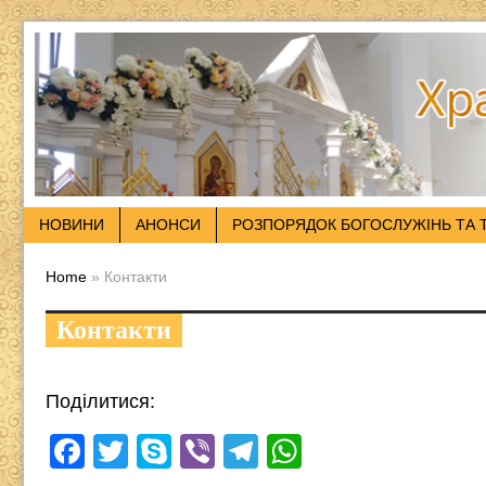
НОВИНИ
АНОНСИ
РОЗПОРЯДОК БОГОСЛУЖІНЬ ТА 
Home
» Контакти
Контакти
Поділитися:
F
T
S
Vi
T
W