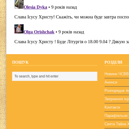
ПОШУК
РОЗДІЛИ
Новини ЧСВВ
Анонси
Розпорядок б
Звернення ієр
Контакти
Парафіяльне 
Свята Тайна