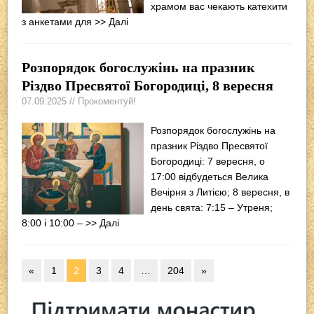
храмом вас чекають катехити
з анкетами для
>> Далі
Розпорядок богослужінь на празник
Різдво Пресвятої Богородиці, 8 вересня
07.09.2025 // Прокоментуй!
Розпорядок богослужінь на
празник Різдво Пресвятої
Богородиці: 7 вересня, о
17:00 відбудеться Велика
Вечірня з Литією; 8 вересня, в
день свята: 7:15 – Утреня;
8:00 і 10:00 –
>> Далі
«
1
2
3
4
…
204
»