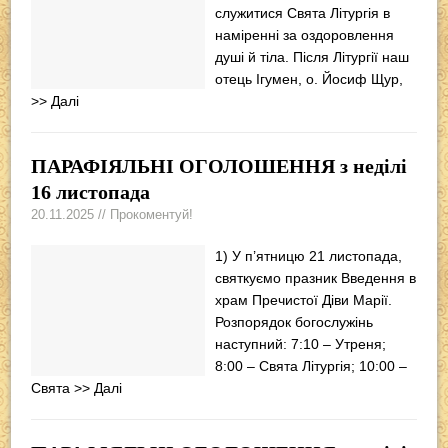
служитися Свята Літургія в
наміренні за оздоровлення
душі й тіла. Після Літургії наш
отець Ігумен, о. Йосиф Щур,
>> Далі
ПАРАФІЯЛЬНІ ОГОЛОШЕННЯ з неділі
16 листопада
20.11.2025 // Прокоментуй!
1) У п’ятницю 21 листопада,
святкуємо празник Введення в
храм Пречистої Діви Марії.
Розпорядок богослужінь
наступний: 7:10 – Утреня;
8:00 – Свята Літургія; 10:00 –
Свята
>> Далі