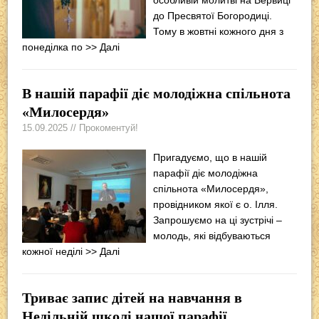
до Пресвятої Богородиці.
Тому в жовтні кожного дня з
понеділка по
>> Далі
В нашій парафії діє молодіжна спільнота
«Милосердя»
15.09.2025 // Прокоментуй!
Пригадуємо, що в нашій
парафії діє молодіжна
спільнота «Милосердя»,
провідником якої є о. Ілля.
Запрошуємо на ці зустрічі –
молодь, які відбуваються
кожної неділі
>> Далі
Триває запис дітей на навчання в
Недільній школі нашої парафії