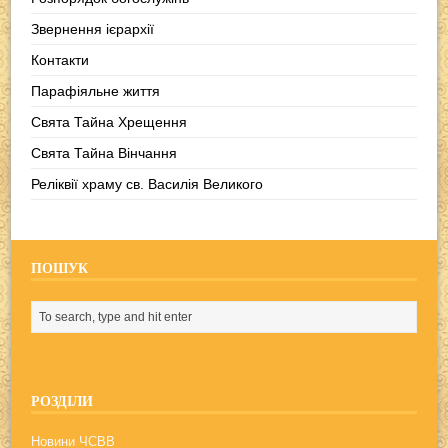
Звернення ієрархії
Контакти
Парафіяльне життя
Свята Тайна Хрещення
Свята Тайна Вінчання
Реліквії храму св. Василія Великого
ПОШУК
РОЗДІЛИ
Новини ЧСВВ