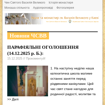
Чин Святого Василія Великого
Історія монастиря
Монаша спільнота
Аудіопроповіді
Фотогалерея
Новини ЧСВВ
ПАРАФІЯЛЬНІ ОГОЛОШЕННЯ
(14.12.2025 р. Б.):
15.12.2025 // Прокоментуй!
1. На наступну неділю наша
катехитична школа матиме
останнє заняття перед
різдвяними канікулами. Цей
час свят стане нагодою для
родинної радості, молитви та
>> Далі