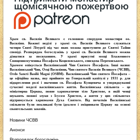
Храм св. Василія Великого
є головною спорудою монастиря оо.
Василіян
. Кожної неділі у храмі св. Василія Великого служиться
чотири
Святі Літургії
під час яких можна приступити до Святої Тайни
сповіді.
Розпорядок богослужінь у храмі св. Василія Великого
можна
дізнатися за посиланням. У храмі присутні
мощі Блаженного
Священномученика Йосафата Коциловського
, єпископа Перемиського.
Храмом опікується
Василіянський Чин Святого Йосафата
. Інші назви:
Василіянський Чин, Отці Василіяни, Чин святого Василія Великого (ЧСВВ),
Ordо Sancti Basilii Magni (OSBM)
. Василіянський Чин святого Йосафата –
це офіційна назва, яку прийнято на Генеральній капітулі у 1931 р. для
підкреслення ролі і значення св. Йосафата Кунцевича в упорядкуванні
сучасної моделі василіянського життя.
Василіянська спільнота
– це
мініатюрна Церква, повне харизматичне тіло Христове, в якій ченці
шукають повної злуки з Iсусом Христом, а життя у цих спільнотах
підтримується харизмами Духа Святого. Від початків Василіянські
спільноти були покликані бути ідеалом і зміцнювати Церкву на основі
євангельських законів.
Новини ЧСВВ
Анонси
Розпорядок богослужінь