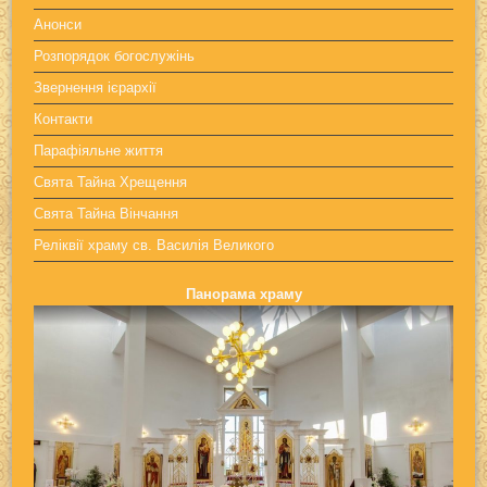
Анонси
Розпорядок богослужінь
Звернення ієрархії
Контакти
Парафіяльне життя
Свята Тайна Хрещення
Свята Тайна Вінчання
Реліквії храму св. Василія Великого
Панорама храму