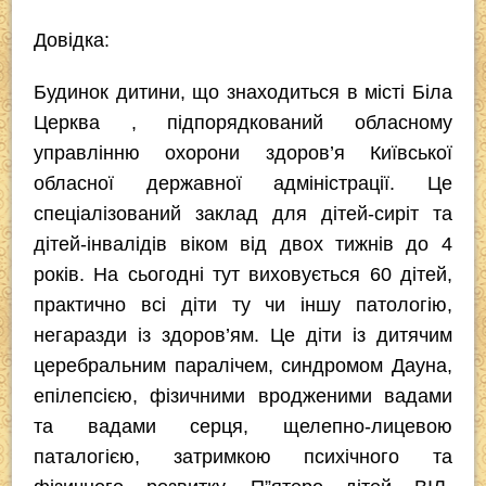
Довідка:
Будинок дитини, що знаходиться в місті Біла
Церква , підпорядкований обласному
управлінню охорони здоров’я Київської
обласної державної адміністрації. Це
спеціалізований заклад для дітей-сиріт та
дітей-інвалідів віком від двох тижнів до 4
років. На сьогодні тут виховується 60 дітей,
практично всі діти ту чи іншу патологію,
негаразди із здоров’ям. Це діти із дитячим
церебральним паралічем, синдромом Дауна,
епілепсією, фізичними вродженими вадами
та вадами серця, щелепно-лицевою
паталогією, затримкою психічного та