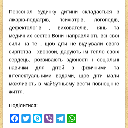
Персонал будинку дитини складається з
лікарів-педіатрів, психіатрів, логопедів,
дефектологів , вихователів, нянь та
медичних сестер.Вони направляють всі свої
сили на те , щоб діти не відчували свого
сирітства і хвороби, дарують їм тепло своїх
сердець, розвивають здібності і соціальні
навички для дітей з фізичними та
інтелектуальними вадами, щоб діти мали
можливість в майбутньому вести повноцінне
життя.
Поділитися:
F
T
S
Vi
T
W
a
wi
ky
b
el
h