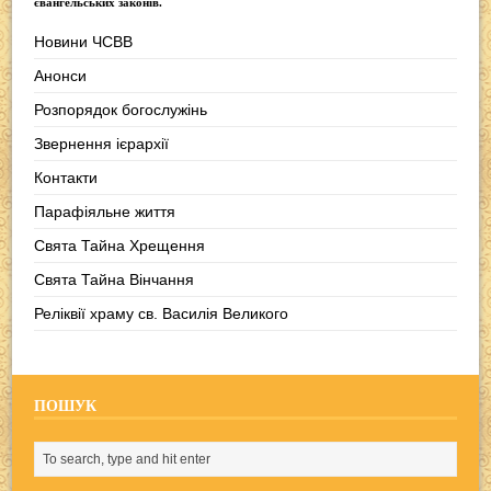
євангельських законів.
Новини ЧСВВ
Анонси
Розпорядок богослужінь
Звернення ієрархії
Контакти
Парафіяльне життя
Свята Тайна Хрещення
Свята Тайна Вінчання
Реліквії храму св. Василія Великого
ПОШУК