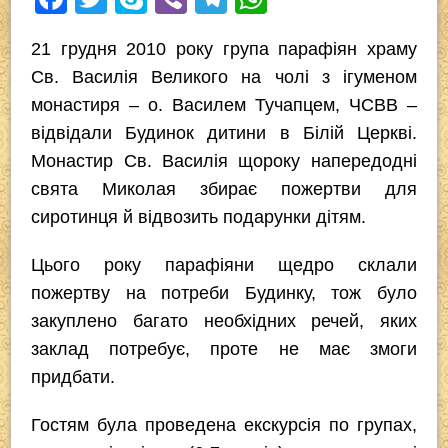
a
wi
ky
b
el
h
21 грудня 2010 року група парафіян храму
c
tt
p
er
e
at
Св. Василія Великого на чолі з ігуменом
e
er
e
gr
s
монастиря – о. Василем Тучапцем, ЧСВВ –
b
a
A
відвідали Будинок дитини в Білій Церкві.
o
m
p
Монастир Св. Василія щороку напередодні
o
p
свята Миколая збирає пожертви для
k
сиротинця й відвозить подарунки дітям.
Цього року парафіяни щедро склали
пожертву на потреби Будинку, тож було
закуплено багато необхідних речей, яких
заклад потребує, проте не має змоги
придбати.
Гостям була проведена екскурсія по групах,