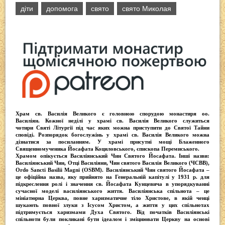
діти
допомога
свято
свято Миколая
c
tt
p
er
e
at
e
er
e
gr
s
b
a
A
o
m
p
o
p
k
Храм св. Василія Великого
є головною спорудою монастиря оо.
Василіян
. Кожної неділі у храмі св. Василія Великого служиться
чотири
Святі Літургії
під час яких можна приступити до Святої Тайни
сповіді.
Розпорядок богослужінь у храмі св. Василія Великого
можна
дізнатися за посиланням. У храмі присутні
мощі Блаженного
Священномученика Йосафата Коциловського
, єпископа Перемиського.
Храмом опікується
Василіянський Чин Святого Йосафата
. Інші назви:
Василіянський Чин, Отці Василіяни, Чин святого Василія Великого (ЧСВВ),
Ordо Sancti Basilii Magni (OSBM)
. Василіянський Чин святого Йосафата –
це офіційна назва, яку прийнято на Генеральній капітулі у 1931 р. для
підкреслення ролі і значення св. Йосафата Кунцевича в упорядкуванні
сучасної моделі василіянського життя.
Василіянська спільнота
– це
мініатюрна Церква, повне харизматичне тіло Христове, в якій ченці
шукають повної злуки з Iсусом Христом, а життя у цих спільнотах
підтримується харизмами Духа Святого. Від початків Василіянські
спільноти були покликані бути ідеалом і зміцнювати Церкву на основі