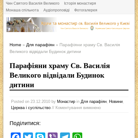
Чин Святого Василія Великого
Історія монастиря
Монаша спільнота
Аудіопроповіді
Фотогалерея
Home
»
Для парафіян
» Парафіяни храму Св. Василія
Великого відвідали Будинок дитини
Парафіяни храму Св. Василія
Великого відвідали Будинок
дитини
Posted on
23.12.2010
by
Монастир
in
Для парафіян
,
Новини
,
Церква і суспільство
// Коментування вимкнено
Поділитися:
F
T
S
Vi
T
W