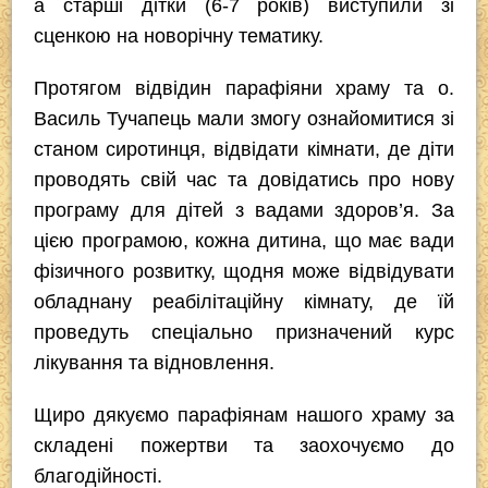
а старші дітки (6-7 років) виступили зі
сценкою на новорічну тематику.
Протягом відвідин парафіяни храму та о.
Василь Тучапець мали змогу ознайомитися зі
станом сиротинця, відвідати кімнати, де діти
проводять свій час та довідатись про нову
програму для дітей з вадами здоров’я. За
цією програмою, кожна дитина, що має вади
фізичного розвитку, щодня може відвідувати
обладнану реабілітаційну кімнату, де їй
проведуть спеціально призначений курс
лікування та відновлення.
Щиро дякуємо парафіянам нашого храму за
складені пожертви та заохочуємо до
благодійності.