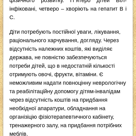
фізичного розвитку. П”ятеро дітей ВІЛ-
інфіковані, четверо – хворіють на гепатит В і
С.
Діти потребують постійної уваги, лікування,
раціонального харчування, догляду. Через
відсутність належних коштів, які виділяє
держава, не повністю забезпечуються
потреби дітей, що в недостатній кількості
отримують овочі, фрукти, вітаміни. Є
неможливим надати повноцінну неврологічну
та реабілітаційну допомогу дітям-інвалідам
через відсутність коштів на придбання
необхідної апаратури, обладнання на
організіцію фізіотерапевтичного кабінету,
тренажерного залу, на придбання потрібних
меблів.