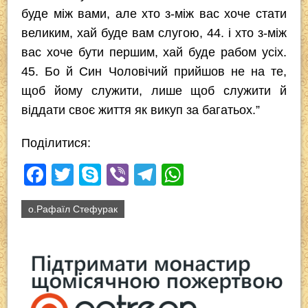
буде між вами, але хто з-між вас хоче стати
великим, хай буде вам слугою, 44. і хто з-між
вас хоче бути першим, хай буде рабом усіх.
45. Бо й Син Чоловічий прийшов не на те,
щоб йому служити, лише щоб служити й
віддати своє життя як викуп за багатьох.”
Поділитися:
F
T
S
Vi
T
W
a
wi
ky
b
el
h
о.Рафаїл Стефурак
c
tt
p
er
e
at
e
er
e
gr
s
b
a
A
o
m
p
o
p