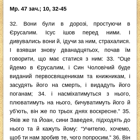
Мр. 47 зач.; 10, 32-45
32. Вони були в дорозі, простуючи в
Єрусалим. Ісус ішов перед ними. І
дивувались вони й, ідучи за ним, страхалися.
І взявши знову дванадцятьох, почав їм
говорити, що має статися з ним: 33. “Оце
йдемо в Єрусалим, і Син Чоловічий буде
виданий первосвященикам та книжникам, і
засудять його на смерть, і видадуть його
поганам; 34. і насміхатимуться з нього,
плюватимуть на нього, бичуватимуть його й
уб’ють, він же по трьох днях воскресне.” 35.
Яків же та Йоан, сини Заведея, підходять до
нього та й кажуть йому: “Учителю, хочемо,
щоб ти нам зробив те, чого попросим.” 36. Він