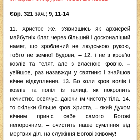
c
tt
p
er
e
at
e
er
e
gr
s
Євр. 321 зач.; 9, 11-14
b
a
A
11. Христос же, з’явившись як архиєрей
o
m
p
майбутніх благ, через більший і досконаліший
o
p
намет, що зроблений не людською рукою,
k
тобто не земної будови, – 12. і не з кров’ю
козлів та телят, але з власною кров’ю, –
увійшов, раз назавжди у святиню і знайшов
вічне відкуплення. 13. Бо коли кров волів і
козлів та попіл із телиці, як покропить
нечистих, освячує, даючи їм чистоту тіла, 14.
то скільки більше кров Христа, – який Духом
вічним приніс себе самого Богові
непорочним, – очистить наше сумління від
мертвих діл, на служіння Богові живому!