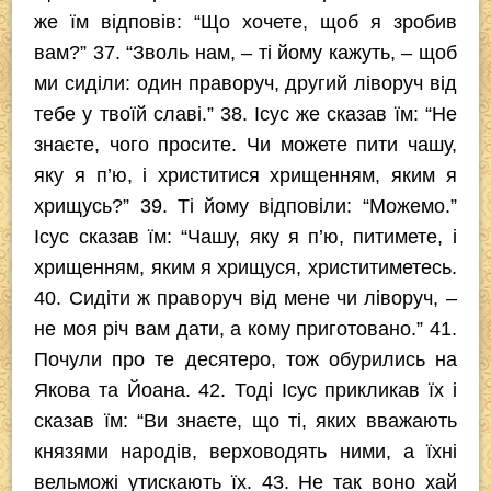
же їм відповів: “Що хочете, щоб я зробив
вам?” 37. “Зволь нам, – ті йому кажуть, – щоб
ми сиділи: один праворуч, другий ліворуч від
тебе у твоїй славі.” 38. Ісус же сказав їм: “Не
знаєте, чого просите. Чи можете пити чашу,
яку я п’ю, і христитися хрищенням, яким я
хрищусь?” 39. Ті йому відповіли: “Можемо.”
Ісус сказав їм: “Чашу, яку я п’ю, питимете, і
хрищенням, яким я хрищуся, христитиметесь.
40. Сидіти ж праворуч від мене чи ліворуч, –
не моя річ вам дати, а кому приготовано.” 41.
Почули про те десятеро, тож обурились на
Якова та Йоана. 42. Тоді Ісус прикликав їх і
сказав їм: “Ви знаєте, що ті, яких вважають
князями народів, верховодять ними, а їхні
вельможі утискають їх. 43. Не так воно хай