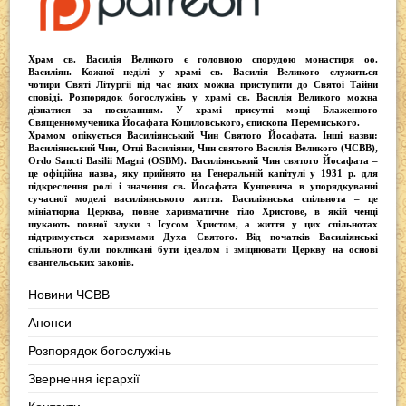
k
Храм св. Василія Великого
є головною спорудою монастиря оо.
Василіян
. Кожної неділі у храмі св. Василія Великого служиться
чотири
Святі Літургії
під час яких можна приступити до Святої Тайни
сповіді.
Розпорядок богослужінь у храмі св. Василія Великого
можна
дізнатися за посиланням. У храмі присутні
мощі Блаженного
Священномученика Йосафата Коциловського
, єпископа Перемиського.
Храмом опікується
Василіянський Чин Святого Йосафата
. Інші назви:
Василіянський Чин, Отці Василіяни, Чин святого Василія Великого (ЧСВВ),
Ordо Sancti Basilii Magni (OSBM)
. Василіянський Чин святого Йосафата –
це офіційна назва, яку прийнято на Генеральній капітулі у 1931 р. для
підкреслення ролі і значення св. Йосафата Кунцевича в упорядкуванні
сучасної моделі василіянського життя.
Василіянська спільнота
– це
мініатюрна Церква, повне харизматичне тіло Христове, в якій ченці
шукають повної злуки з Iсусом Христом, а життя у цих спільнотах
підтримується харизмами Духа Святого. Від початків Василіянські
спільноти були покликані бути ідеалом і зміцнювати Церкву на основі
євангельських законів.
Новини ЧСВВ
Анонси
Розпорядок богослужінь
Звернення ієрархії