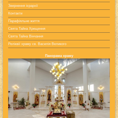
Звернення ієрархії
Контакти
Парафіяльне життя
Свята Тайна Хрещення
Свята Тайна Вінчання
Реліквії храму св. Василія Великого
Панорама храму