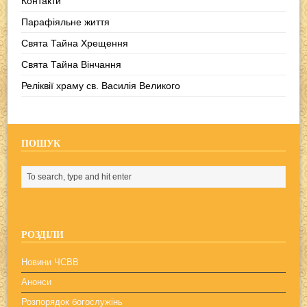
Контакти
Парафіяльне життя
Свята Тайна Хрещення
Свята Тайна Вінчання
Реліквії храму св. Василія Великого
ПОШУК
РОЗДІЛИ
Новини ЧСВВ
Анонси
Розпорядок богослужінь