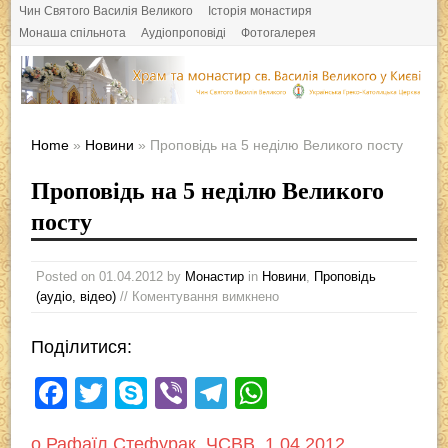
Чин Святого Василія Великого
Історія монастиря
Монаша спільнота
Аудіопроповіді
Фотогалерея
Home
»
Новини
» Проповідь на 5 неділю Великого посту
Проповідь на 5 неділю Великого
посту
Posted on
01.04.2012
by
Монастир
in
Новини
,
Проповідь
(аудіо, відео)
// Коментування вимкнено
Поділитися:
F
T
S
Vi
T
W
a
wi
ky
b
el
h
о.Рафаїл Стефурак, ЧСВВ, 1.04.2012