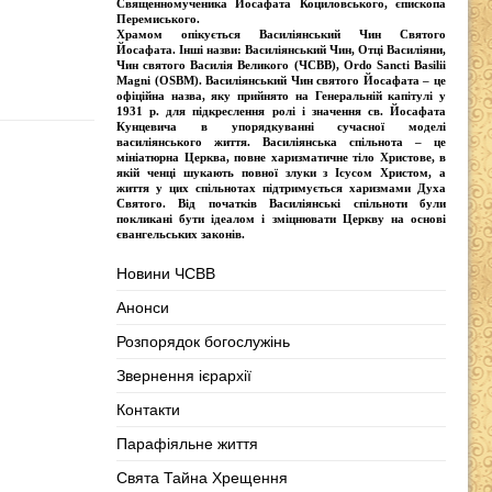
Священномученика Йосафата Коциловського
, єпископа
Перемиського.
Храмом опікується
Василіянський Чин Святого
Йосафата
. Інші назви:
Василіянський Чин, Отці Василіяни,
Чин святого Василія Великого (ЧСВВ), Ordо Sancti Basilii
Magni (OSBM)
. Василіянський Чин святого Йосафата – це
офіційна назва, яку прийнято на Генеральній капітулі у
1931 р. для підкреслення ролі і значення св. Йосафата
Кунцевича в упорядкуванні сучасної моделі
василіянського життя.
Василіянська спільнота
– це
мініатюрна Церква, повне харизматичне тіло Христове, в
якій ченці шукають повної злуки з Iсусом Христом, а
життя у цих спільнотах підтримується харизмами Духа
Святого. Від початків Василіянські спільноти були
покликані бути ідеалом і зміцнювати Церкву на основі
євангельських законів.
Новини ЧСВВ
Анонси
Розпорядок богослужінь
Звернення ієрархії
Контакти
Парафіяльне життя
Свята Тайна Хрещення