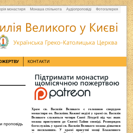
орія монастиря
Монаша спільнота
Аудіопроповіді
Фотогалерея
ОЖЕРТВУ
КОНТАКТИ
Храм св. Василія Великого
є головною спорудою
монастиря оо.
Василіян
. Кожної неділі у храмі св. Василія
Великого служиться чотири
Святі Літургії
під час яких
можна приступити до Святої Тайни сповіді.
Розпорядок
ти проповідь
богослужінь у храмі св. Василія Великого
можна дізнатися
за посиланням. У храмі присутні
мощі Блаженного