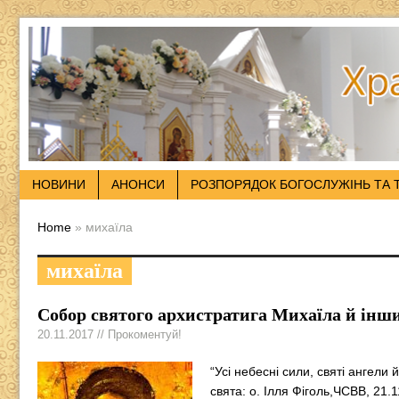
НОВИНИ
АНОНСИ
РОЗПОРЯДОК БОГОСЛУЖІНЬ ТА 
Home
» михаїла
михаїла
Собор святого архистратига Михаїла й інши
20.11.2017 // Прокоментуй!
“Усі небесні сили, святі ангели
свята: о. Ілля Фіголь,ЧСВВ, 21.