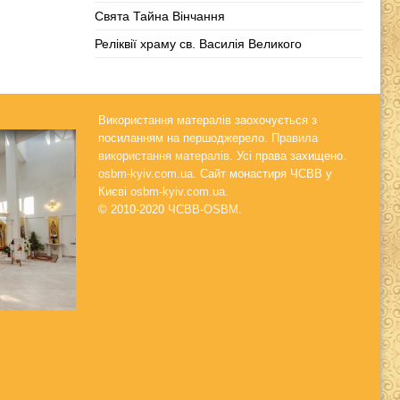
Свята Тайна Вінчання
Реліквії храму св. Василія Великого
Використання матералів заохочується з
посиланням на першоджерело.
Правила
використання матералів.
Усі права захищено.
osbm-kyiv.com.ua
. Сайт монастиря ЧСВВ у
Києві
osbm-kyiv.com.ua
.
© 2010-2020
ЧСВВ-OSBM
.