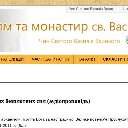
Чин Святого Василія Великого
Іст
ТРАНСЛЯЦІЙ
ЧАСТІ ЗАПИТАННЯ
ПАРАФІЯ
СКЛАСТИ П
х безплотних сил (аудіопроповідь)
 й архангели, моліть Бога за нас грішних” Велике повечір’я Прослуха
11.2011
>> Далі