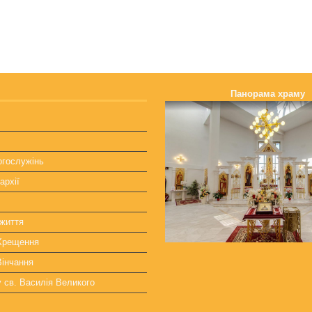
Панорама храму
огослужінь
архії
життя
 Хрещення
Вінчання
у св. Василія Великого