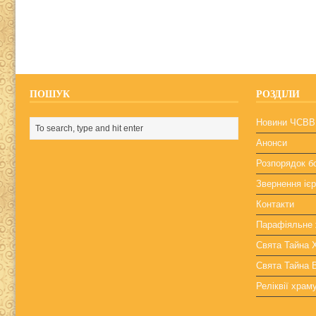
ПОШУК
РОЗДІЛИ
Новини ЧСВВ
Анонси
Розпорядок б
Звернення ієр
Контакти
Парафіяльне 
Свята Тайна
Свята Тайна 
Реліквії храм