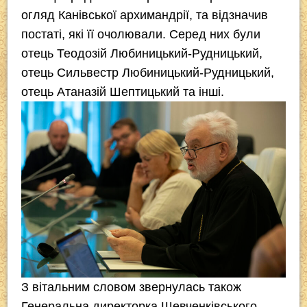
огляд Канівської архимандрії, та відзначив
постаті, які її очолювали. Серед них були
отець Теодозій Любиницький-Рудницький,
отець Сильвестр Любиницький-Рудницький,
отець Атаназій Шептицький та інші.
З вітальним словом звернулась також
Генеральна директорка Шевченківського