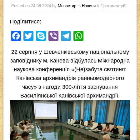
Posted on
24.08.2024
by
Монастир
in
Новини
// Прокоментуй!
Поділитися:
F
T
S
Vi
T
W
a
wi
ky
b
el
h
22 серпня у Шевченківському національному
c
tt
p
er
e
at
заповіднику м. Канева відбулась Міжнародна
e
er
e
gr
s
наукова конференція «(Не)забута святиня:
b
a
A
Канівська архимандрія ранньомодерного
o
m
p
часу» з нагоди 300-ліття заснування
o
p
Василіянської Канівської архимандрії.
k