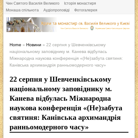
Чин Святого Василія Великого
Історія монастиря
Монаша спільнота
Аудіопроповіді
Фотогалерея
Home
»
Новини
» 22 серпня у Шевченківському
національному заповіднику м. Канева відбулась
Міжнародна наукова конференція «(Не)забута святиня:
Канівська архимандрія ранньомодерного часу»
22 серпня у Шевченківському
національному заповіднику м.
Канева відбулась Міжнародна
наукова конференція «(Не)забута
святиня: Канівська архимандрія
ранньомодерного часу»