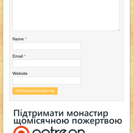
o
m
p
o
p
k
Name
*
Email
*
Website