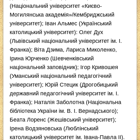
(Національний університет «Києво-
Могилянська академія»/Кембриджський
університет); Іван Альмес (Український
католицький університет): Олег Дух
(Львівський національний університет ім. І.
Франка); Віта Дзима, Лариса Миколенко,
Ірина Юрченко (Шевченківський
національний заповідник); Ігор Кривошея
(Уманський національний педагогічний
університет); Юрій Стецик (Дрогобицький
державний педагогічний університет ім. І.
Франка); Наталія Заболотна (Національна
бібліотека України ім. В. І. Вернадського);
Беата Лоренс (Жешівський університет);
Ірена Водзяновська (Люблінський
католицький університет ім. Івана-Павла ІІ).