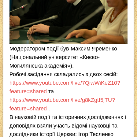
Модератором події був Максим Яременко
(Національний університет «Києво-
Могилянська академія»).
Робочі засідання складались з двох сесій:
https://www.youtube.com/live/7QiwWiKeZ10?
feature=shared
та
https://www.youtube.com/live/g8kZgtI5jTU?
feature=shared
.
В науковій події та історичних дослідженнях і
доповідях взяли участь відомі науковці та
дослідники історії Церкви: Ігор Тесленко