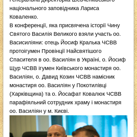
національного заповідника Лариса
Коваленко.
В конференції, яка присвячена історії Чину
Святого Василія Великого взяли участь оо.
Васисиліяни: отець Йосиф Кралька ЧСВВ
протоігумен Провінції Найсвятішого
Спасителя в оо. Василіян в Україні, о. Йосиф
Щур ЧСВВ ігумен Київського монастиря оо.
Василіян, о. Давид Козин ЧСВВ намісник
монастиря оо. Василіян у Покотилівці
(Харківщина) та о. Йосафат Ковалюк ЧСВВ
парафіяльний сотрудник храму і монастиря
оо. Василіян у м. Києві.