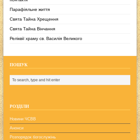
Парафіяльне життя
Свята Тайна Хрещення
Свята Тайна Вінчання
Реліквії храму св. Василія Великого
ПОШУК
РОЗДІЛИ
Новини ЧСВВ
Анонси
Розпорядок богослужінь