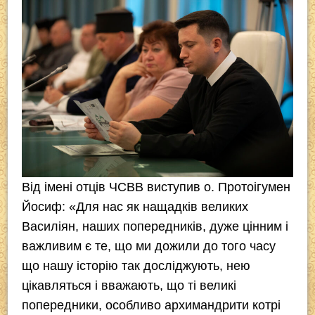
Від імені отців ЧСВВ виступив о. Протоігумен
Йосиф: «Для нас як нащадків великих
Василіян, наших попередників, дуже цінним і
важливим є те, що ми дожили до того часу
що нашу історію так досліджують, нею
цікавляться і вважають, що ті великі
попередники, особливо архимандрити котрі