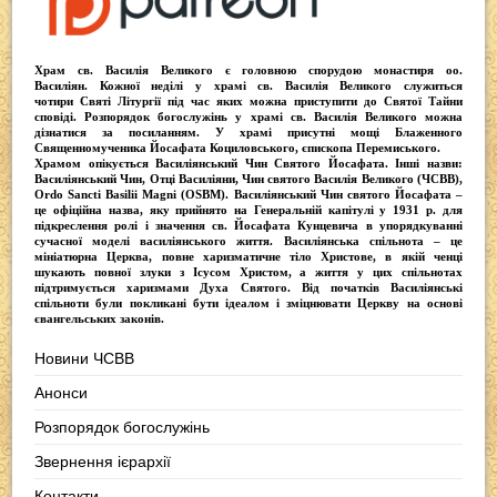
Храм св. Василія Великого
є головною спорудою монастиря оо.
Василіян
. Кожної неділі у храмі св. Василія Великого служиться
чотири
Святі Літургії
під час яких можна приступити до Святої Тайни
сповіді.
Розпорядок богослужінь у храмі св. Василія Великого
можна
дізнатися за посиланням. У храмі присутні
мощі Блаженного
Священномученика Йосафата Коциловського
, єпископа Перемиського.
Храмом опікується
Василіянський Чин Святого Йосафата
. Інші назви:
Василіянський Чин, Отці Василіяни, Чин святого Василія Великого (ЧСВВ),
Ordо Sancti Basilii Magni (OSBM)
. Василіянський Чин святого Йосафата –
це офіційна назва, яку прийнято на Генеральній капітулі у 1931 р. для
підкреслення ролі і значення св. Йосафата Кунцевича в упорядкуванні
сучасної моделі василіянського життя.
Василіянська спільнота
– це
мініатюрна Церква, повне харизматичне тіло Христове, в якій ченці
шукають повної злуки з Iсусом Христом, а життя у цих спільнотах
підтримується харизмами Духа Святого. Від початків Василіянські
спільноти були покликані бути ідеалом і зміцнювати Церкву на основі
євангельських законів.
Новини ЧСВВ
Анонси
Розпорядок богослужінь
Звернення ієрархії
Контакти