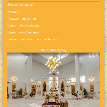
Звернення ієрархії
Контакти
Парафіяльне життя
Свята Тайна Хрещення
Свята Тайна Вінчання
Реліквії храму св. Василія Великого
Панорама храму