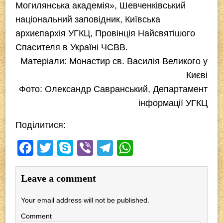
Могилянська академія», Шевченківський
національний заповідник, Київська
архиєпархія УГКЦ, Провінція Найсвятішого
Спасителя в Україні ЧСВВ.
Матеріали: Монастир св. Василія Великого у
Києві
Фото: Олександр Савранський, Департамент
інформації УГКЦ
Поділитися:
F
T
S
Vi
T
W
a
wi
ky
b
el
h
c
tt
p
er
e
at
Leave a comment
e
er
e
gr
s
Your email address will not be published.
b
a
A
Comment