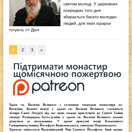
святом молоді. У церковних
осередках того дня
збирається багато молодих
людей, для яких ієрархи
готують
>> Далі
1
2
3
»
Храм св. Василія Великого
є головною спорудою монастиря оо.
Василіян
. Кожної неділі у храмі св. Василія Великого служиться
чотири
Святі Літургії
під час яких можна приступити до Святої Тайни
сповіді.
Розпорядок богослужінь у храмі св. Василія Великого
можна
дізнатися за посиланням. У храмі присутні
мощі Блаженного
Священномученика Йосафата Коциловського
, єпископа Перемиського.
Храмом опікується
Василіянський Чин Святого Йосафата
. Інші назви: