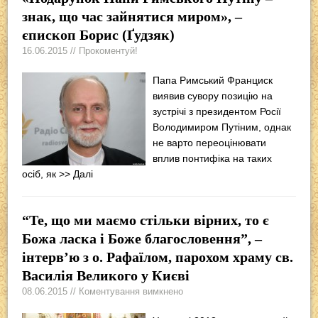
знак, що час зайнятися миром», –
єпископ Борис (Ґудзяк)
16.06.2015 // Прокоментуй!
Папа Римський Франциск
виявив сувору позицію на
зустрічі з президентом Росії
Володимиром Путіним, однак
не варто переоцінювати
вплив понтифіка на таких
осіб, як
>> Далі
“Те, що ми маємо стільки вірних, то є
Божа ласка і Боже благословення”, –
інтерв’ю з о. Рафаїлом, парохом храму св.
Василія Великого у Києві
08.06.2015 // Коментування вимкнено