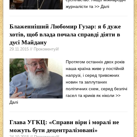
журналісти та
>> Далі
Блаженніший Любомир Гузар: я б дуже
хотів, щоб влада почала справді діяти в
дусі Майдану
29.11.2015 // Прокоментуй!
Протягом останніх двох років
наша країна живе у постійній
напрузі, і серед тривожних
новин та заплутаних
політичних схем, серед безлічі
гасел та криків як ніколи
>>
Далі
Глава УГКЦ: «Справи віри і моралі не
можуть бути децентралізовані»
24.10.2015 // Прокоментуй!