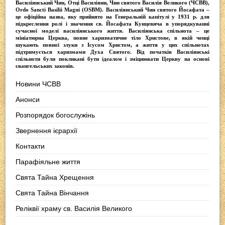
Василіянський Чин, Отці Василіяни, Чин святого Василія Великого (ЧСВВ),
Ordо Sancti Basilii Magni (OSBM)
. Василіянський Чин святого Йосафата –
це офіційна назва, яку прийнято на Генеральній капітулі у 1931 р. для
підкреслення ролі і значення св. Йосафата Кунцевича в упорядкуванні
сучасної моделі василіянського життя.
Василіянська спільнота
– це
мініатюрна Церква, повне харизматичне тіло Христове, в якій ченці
шукають повної злуки з Iсусом Христом, а життя у цих спільнотах
підтримується харизмами Духа Святого. Від початків Василіянські
спільноти були покликані бути ідеалом і зміцнювати Церкву на основі
євангельських законів.
Новини ЧСВВ
Анонси
Розпорядок богослужінь
Звернення ієрархії
Контакти
Парафіяльне життя
Свята Тайна Хрещення
Свята Тайна Вінчання
Реліквії храму св. Василія Великого