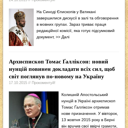
На Синоді Єпископів у Ватикані
завершилися дискусії в залі та обговорення
в мовних групах. Зараз триває праця
редакційної комісії, яка готує підсумковий
документ,
>> Далі
Архиєпископ Томас Ґалліксон: новий
нунцій повинен докладати всіх сил, щоб
світ поглянув по-новому на Україну
17.10.2015 // Прокоментуй!
Колишній Апостольський
нунцій в Україні архиєпископ
Томас Ґалліксон отримав
нове призначення. У вівторок,
13 жовтня 2015 року в Берні
він вручив свої ввірчі грамоти,