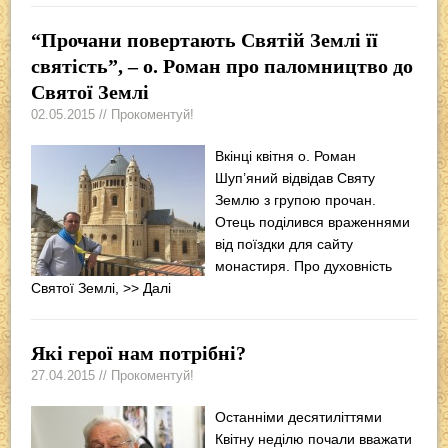
“Прочани повертають Святій Землі її
святість”, – о. Роман про паломництво до
Святої Землі
02.05.2015 // Прокоментуй!
Вкінці квітня о. Роман
Шуп’яний відвідав Святу
Землю з групою прочан.
Отець поділився враженнями
від поїздки для сайту
монастиря. Про духовність
Святої Землі,
>> Далі
Які герої нам потрібні?
27.04.2015 // Прокоментуй!
Останніми десятиліттями
Квітну неділю почали вважати