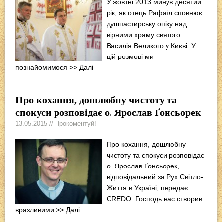
У жовтні 2013 минув десятий
рік, як отець Рафаїл сповнює
душпастирську опіку над
вірними храму святого
Василія Великого у Києві. У
цій розмові ми
познайомимося
>> Далі
Про кохання, дошлюбну чистоту та
спокуси розповідає о. Ярослав Ґонсьорек
13.05.2015 // Прокоментуй!
Про кохання, дошлюбну
чистоту та спокуси розповідає
о. Ярослав Ґонсьорек,
відповідальний за Рух Світло-
Життя в Україні, передає
CREDO. Господь нас створив
вразливими
>> Далі