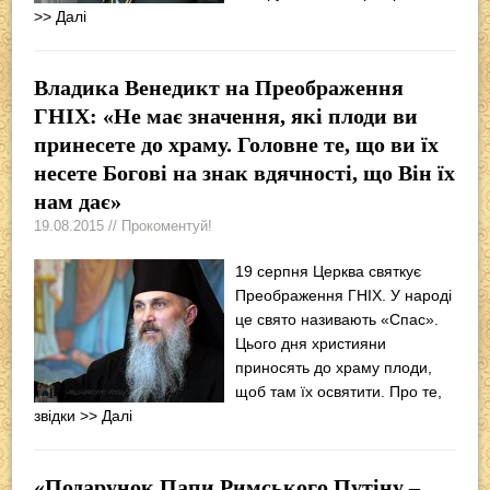
>> Далі
Владика Венедикт на Преображення
ГНІХ: «Не має значення, які плоди ви
принесете до храму. Головне те, що ви їх
несете Богові на знак вдячності, що Він їх
нам дає»
19.08.2015 // Прокоментуй!
19 серпня Церква святкує
Преображення ГНІХ. У народі
це свято називають «Спас».
Цього дня християни
приносять до храму плоди,
щоб там їх освятити. Про те,
звідки
>> Далі
«Подарунок Папи Римського Путіну –