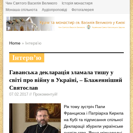
Чин Святого Василія Великого
Історія монастиря
Монаша спільнота
Аудіопроповіді
Фотогалерея
Home
» Інтерв’ю
Інтерв’ю
Гаванська декларація зламала тишу у
світі про війну в Україні, – Блаженніший
Святослав
07.02.2017 // Прокоментуй!
Рік тому зустріч Папи
Франциска і Патріарха Кирила
на Кубі та підписання спільної
Декларації збурили українське
суспільство. Якщо міжнародні