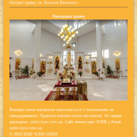
Реліквії храму св. Василія Великого
Панорама храму
Використання матералів заохочується з посиланням на
першоджерело.
Правила використання матералів.
Усі права
захищено.
osbm-kyiv.com.ua
. Сайт монастиря ЧСВВ у Києві
osbm-kyiv.com.ua
.
© 2010-2020
ЧСВВ-OSBM
.