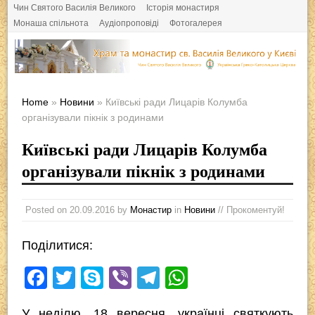
Чин Святого Василія Великого
Історія монастиря
Монаша спільнота
Аудіопроповіді
Фотогалерея
Home
»
Новини
» Київські ради Лицарів Колумба
організували пікнік з родинами
Київські ради Лицарів Колумба
організували пікнік з родинами
Posted on
20.09.2016
by
Монастир
in
Новини
// Прокоментуй!
Поділитися:
F
T
S
Vi
T
W
a
wi
ky
b
el
h
У неділю, 18 вересня, українці святкують