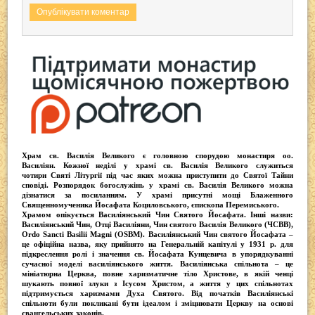
Храм св. Василія Великого
є головною спорудою монастиря оо.
Василіян
. Кожної неділі у храмі св. Василія Великого служиться
чотири
Святі Літургії
під час яких можна приступити до Святої Тайни
сповіді.
Розпорядок богослужінь у храмі св. Василія Великого
можна
дізнатися за посиланням. У храмі присутні
мощі Блаженного
Священномученика Йосафата Коциловського
, єпископа Перемиського.
Храмом опікується
Василіянський Чин Святого Йосафата
. Інші назви:
Василіянський Чин, Отці Василіяни, Чин святого Василія Великого (ЧСВВ),
Ordо Sancti Basilii Magni (OSBM)
. Василіянський Чин святого Йосафата –
це офіційна назва, яку прийнято на Генеральній капітулі у 1931 р. для
підкреслення ролі і значення св. Йосафата Кунцевича в упорядкуванні
сучасної моделі василіянського життя.
Василіянська спільнота
– це
мініатюрна Церква, повне харизматичне тіло Христове, в якій ченці
шукають повної злуки з Iсусом Христом, а життя у цих спільнотах
підтримується харизмами Духа Святого. Від початків Василіянські
спільноти були покликані бути ідеалом і зміцнювати Церкву на основі
євангельських законів.