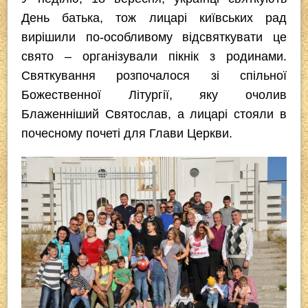
c
tt
p
er
e
at
День батька, тож лицарі київських рад
e
er
e
gr
s
вирішили по-особливому відсвяткувати це
b
a
A
свято – організували пікнік з родинами.
o
m
p
Святкування розпочалося зі спільної
o
p
Божественної Літургії, яку очолив
k
Блаженніший Святослав, а лицарі стояли в
почесному почеті для Глави Церкви.