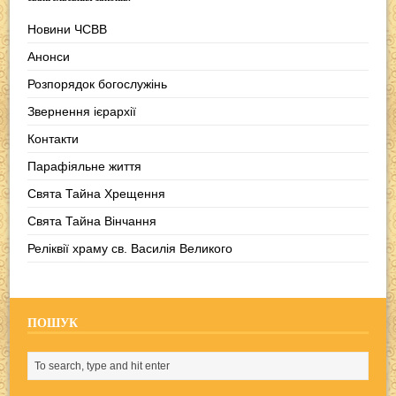
Новини ЧСВВ
Анонси
Розпорядок богослужінь
Звернення ієрархії
Контакти
Парафіяльне життя
Свята Тайна Хрещення
Свята Тайна Вінчання
Реліквії храму св. Василія Великого
ПОШУК