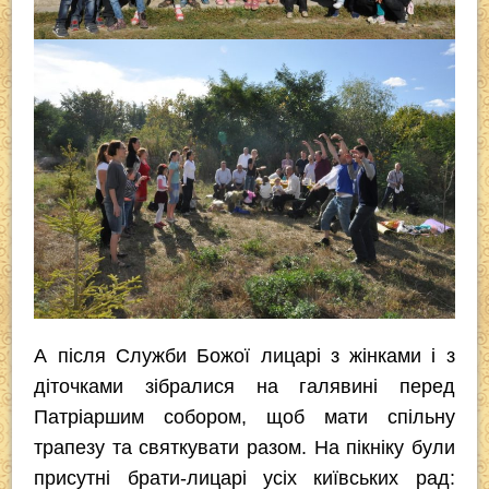
А після Служби Божої лицарі з жінками і з
діточками зібралися на галявині перед
Патріаршим собором, щоб мати спільну
трапезу та святкувати разом. На пікніку були
присутні брати-лицарі усіх київських рад: