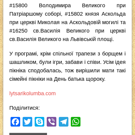
#15800 Володимира Великого при
Патріаршому соборі, #15802 князя Аскольда
при церкві Миколая на Аскольдовій могилі та
#16250 св.Василія Великого при церкві
св.Василія Великого на Львівській площі.
У програмі, крім спільної трапези з борщем і
шашликом, були ігри, забави і співи. Усім ідея
пікніка сподобалась, тож вирішили мати такі
сімейні пікніки на День батька щороку.
lytsarikolumba.com
Поділитися:
F
T
S
Vi
T
W
a
wi
ky
b
el
h