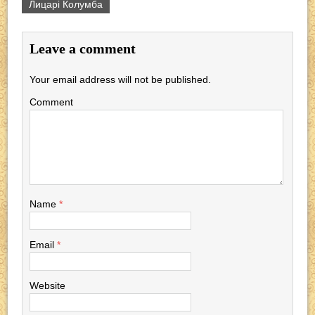
Лицарі Колумба
c
tt
p
er
e
at
e
er
e
gr
s
Leave a comment
b
a
A
o
m
p
Your email address will not be published.
o
p
Comment
k
Name
*
Email
*
Website