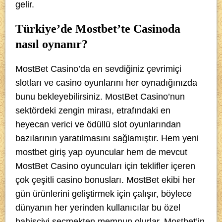
gelir.
Türkiye’de Mostbet’te Casinoda
nasıl oynanır?
MostBet Casino’da en sevdiğiniz çevrimiçi
slotları ve casino oyunlarını her oynadığınızda
bunu bekleyebilirsiniz. MostBet Casino’nun
sektördeki zengin mirası, etrafındaki en
heyecan verici ve ödüllü slot oyunlarından
bazılarının yaratılmasını sağlamıştır. Hem yeni
mostbet giriş yap oyuncular hem de mevcut
MostBet Casino oyuncuları için teklifler içeren
çok çeşitli casino bonusları. MostBet ekibi her
gün ürünlerini geliştirmek için çalışır, böylece
dünyanın her yerinden kullanıcılar bu özel
bahisçiyi seçmekten memnun olurlar. Mostbet’in