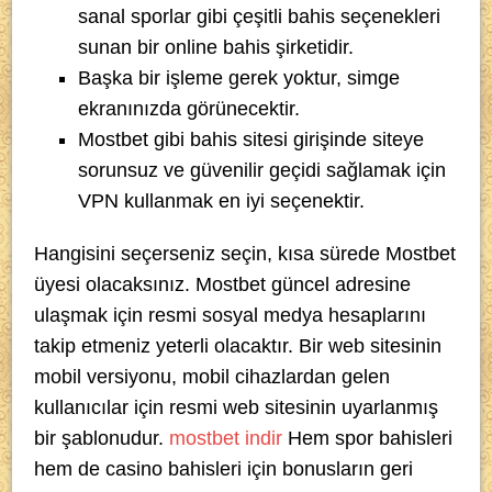
sanal sporlar gibi çeşitli bahis seçenekleri
sunan bir online bahis şirketidir.
Başka bir işleme gerek yoktur, simge
ekranınızda görünecektir.
Mostbet gibi bahis sitesi girişinde siteye
sorunsuz ve güvenilir geçidi sağlamak için
VPN kullanmak en iyi seçenektir.
Hangisini seçerseniz seçin, kısa sürede Mostbet
üyesi olacaksınız. Mostbet güncel adresine
ulaşmak için resmi sosyal medya hesaplarını
takip etmeniz yeterli olacaktır. Bir web sitesinin
mobil versiyonu, mobil cihazlardan gelen
kullanıcılar için resmi web sitesinin uyarlanmış
bir şablonudur.
mostbet indir
Hem spor bahisleri
hem de casino bahisleri için bonusların geri