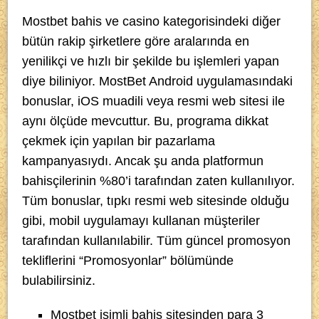
Mostbet bahis ve casino kategorisindeki diğer
bütün rakip şirketlere göre aralarında en
yenilikçi ve hızlı bir şekilde bu işlemleri yapan
diye biliniyor. MostBet Android uygulamasındaki
bonuslar, iOS muadili veya resmi web sitesi ile
aynı ölçüde mevcuttur. Bu, programa dikkat
çekmek için yapılan bir pazarlama
kampanyasıydı. Ancak şu anda platformun
bahisçilerinin %80’i tarafından zaten kullanılıyor.
Tüm bonuslar, tıpkı resmi web sitesinde olduğu
gibi, mobil uygulamayı kullanan müşteriler
tarafından kullanılabilir. Tüm güncel promosyon
tekliflerini “Promosyonlar” bölümünde
bulabilirsiniz.
Mostbet isimli bahis sitesinden para 3