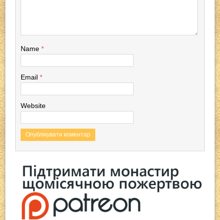
o
p
k
Name
*
Email
*
Website