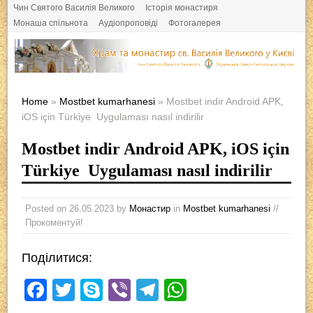
Чин Святого Василія Великого
Історія монастиря
Монаша спільнота
Аудіопроповіді
Фотогалерея
Home
»
Mostbet kumarhanesi
» Mostbet indir Android APK,
iOS için Türkiye ️ Uygulaması nasıl indirilir
Mostbet indir Android APK, iOS için
Türkiye ️ Uygulaması nasıl indirilir
Posted on
26.05.2023
by
Монастир
in
Mostbet kumarhanesi
//
Прокоментуй!
Поділитися:
F
T
S
Vi
T
W
a
wi
ky
b
el
h