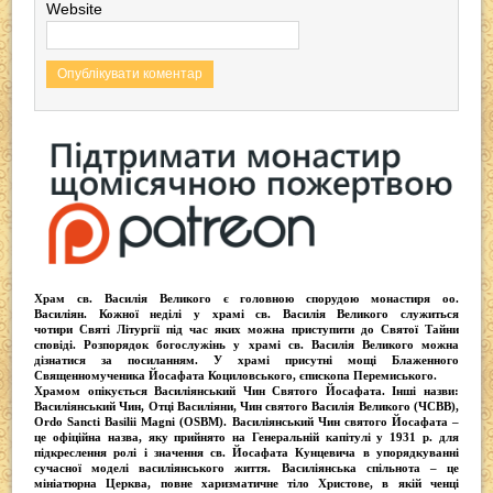
Website
Храм св. Василія Великого
є головною спорудою монастиря оо.
Василіян
. Кожної неділі у храмі св. Василія Великого служиться
чотири
Святі Літургії
під час яких можна приступити до Святої Тайни
сповіді.
Розпорядок богослужінь у храмі св. Василія Великого
можна
дізнатися за посиланням. У храмі присутні
мощі Блаженного
Священномученика Йосафата Коциловського
, єпископа Перемиського.
Храмом опікується
Василіянський Чин Святого Йосафата
. Інші назви:
Василіянський Чин, Отці Василіяни, Чин святого Василія Великого (ЧСВВ),
Ordо Sancti Basilii Magni (OSBM)
. Василіянський Чин святого Йосафата –
це офіційна назва, яку прийнято на Генеральній капітулі у 1931 р. для
підкреслення ролі і значення св. Йосафата Кунцевича в упорядкуванні
сучасної моделі василіянського життя.
Василіянська спільнота
– це
мініатюрна Церква, повне харизматичне тіло Христове, в якій ченці