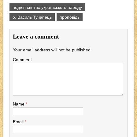
a
wi
ky
b
el
h
неділя святих українського народу
c
tt
p
er
e
at
о. Василь Тучапець
проповідь
e
er
e
gr
s
b
a
A
Leave a comment
o
m
p
o
p
Your email address will not be published.
k
Comment
Name
*
Email
*