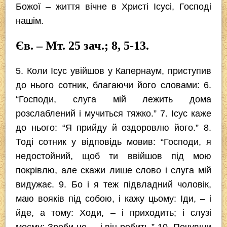
Божої – життя вічне в Христі Ісусі, Господі
нашім.
Єв. – Мт. 25 зач.; 8, 5-13.
5. Коли Ісус увійшов у Капернаум, приступив
до нього сотник, благаючи його словами: 6.
“Господи, слуга мій лежить дома
розслаблений і мучиться тяжко.” 7. Ісус каже
до нього: “Я прийду й оздоровлю його.” 8.
Тоді сотник у відповідь мовив: “Господи, я
недостойний, щоб ти ввійшов під мою
покрівлю, але скажи лише слово і слуга мій
видужає. 9. Бо і я теж підвладний чоловік,
маю вояків під собою, і кажу цьому: Іди, – і
йде, а тому: Ходи, – і приходить; і слузі
моєму: Зроби це, – і він робить.” 10. Почувши