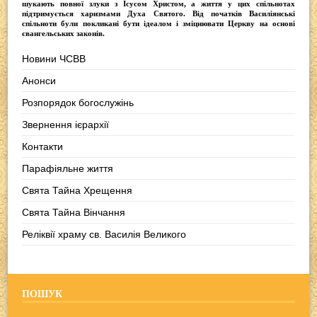
шукають повної злуки з Iсусом Христом, а життя у цих спільнотах
підтримується харизмами Духа Святого. Від початків Василіянські
спільноти були покликані бути ідеалом і зміцнювати Церкву на основі
євангельських законів.
Новини ЧСВВ
Анонси
Розпорядок богослужінь
Звернення ієрархії
Контакти
Парафіяльне життя
Свята Тайна Хрещення
Свята Тайна Вінчання
Реліквії храму св. Василія Великого
ПОШУК