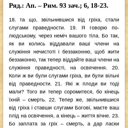
Ряд.: Ап. – Рим. 93 зач.; 6, 18-23.
c
tt
p
er
e
at
e
er
e
gr
s
18. та що, звільнившися від гріха, стали
b
a
A
слугами праведности. 19. Я говорю по-
o
m
p
людському, через неміч вашого тіла. Бо так,
o
p
як ви колись віддавали ваші члени на
служіння нечистоті і беззаконню, щоб жити
k
беззаконно, так тепер віддайте ваші члени на
служіння праведності, на освячення. 20.
Коли ж ви були слугами гріха, ви були вільні
від праведности. 21. Які ж плоди ви тоді
мали? Того ви тепер соромитеся, бо кінець
їхній – смерть. 22. Тепер же, звільнившися
від гріха і ставши слугами Богові, маєте ваш
плід на освячення, а кінець – життя вічне. 23.
Бо заплата за гріх – смерть, а дар ласки