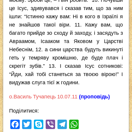
це Ісус, здивувався і сказав тим, що за ним
ішли: “Істинно кажу вам: Ні в кого в Ізраїлі я
не знайшов такої віри. 11. Кажу вам, що
багато прийде зо сходу й заходу, і засядуть з
Авраамом, Ісааком та Яковом у Царстві
Небеснім, 12. а сини царства будуть викинуті
геть у темряву кромішню, де буде плач і
скрегіт зубів.” 13. І сказав Ісус сотникові:
“Йди, хай тобі станеться за твоєю вірою!” І
видужав слуга тієї ж години.
о.Василь Тучапець 10.07.11
(проповідь)
Поділитися:
F
T
S
Vi
T
W