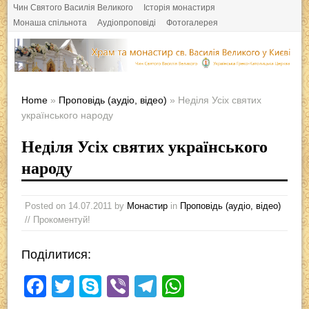
Чин Святого Василія Великого
Історія монастиря
Монаша спільнота
Аудіопроповіді
Фотогалерея
Home
»
Проповідь (аудіо, відео)
» Неділя Усіх святих
українського народу
Неділя Усіх святих українського
народу
Posted on
14.07.2011
by
Монастир
in
Проповідь (аудіо, відео)
// Прокоментуй!
Поділитися:
F
T
S
Vi
T
W
a
wi
ky
b
el
h