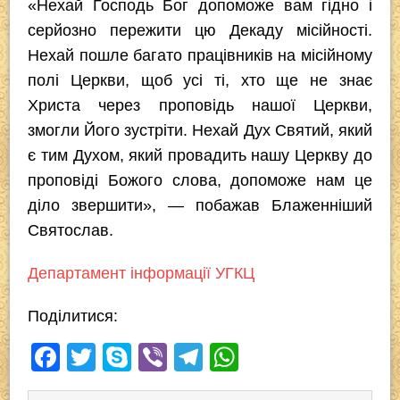
«Нехай Господь Бог допоможе вам гідно і
серйозно пережити цю Декаду місійності.
Нехай пошле багато працівників на місійному
полі Церкви, щоб усі ті, хто ще не знає
Христа через проповідь нашої Церкви,
змогли Його зустріти. Нехай Дух Святий, який
є тим Духом, який провадить нашу Церкву до
проповіді Божого слова, допоможе нам це
діло звершити», — побажав Блаженніший
Святослав.
Департамент інформації УГКЦ
Поділитися:
F
T
S
Vi
T
W
a
wi
ky
b
el
h