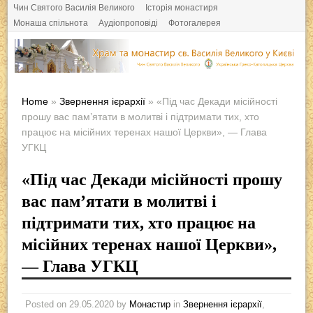
Чин Святого Василія Великого
Історія монастиря
Монаша спільнота
Аудіопроповіді
Фотогалерея
Home
»
Звернення ієрархії
» «Під час Декади місійності
прошу вас пам’ятати в молитві і підтримати тих, хто
працює на місійних теренах нашої Церкви», — Глава
УГКЦ
«Під час Декади місійності прошу
вас пам’ятати в молитві і
підтримати тих, хто працює на
місійних теренах нашої Церкви»,
— Глава УГКЦ
Posted on
29.05.2020
by
Монастир
in
Звернення ієрархії
,