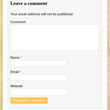
c
tt
p
er
e
at
Leave a comment
e
er
e
gr
s
Your email address will not be published.
b
a
A
Comment
o
m
p
o
p
k
Name
*
Email
*
Website