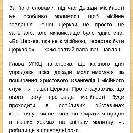
За його словами, під час Декади місійності
ми особливо молимося, щоб місійне
завдання нашої Церкви не просто не
занепало, але якнайкраще було здійснене.
«Бо Церква, яка не є місійною, перестає бути
Церквою», — каже святий папа Іван Павло ІІ.
Глава УГКЦ наголосив, що кожного дня
упродовж всієї декади молитимемося за
поширення Христового Євангелія і місійного
служіння нашої Церкви. Проте зауважив, що
цього року проповідь місійності буде
проходити в особливих обставинах
карантину і ми не зможемо збиратися щодня
в наших храмах на спільну молитву, як
робили це в попередні роки.