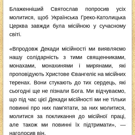
Блаженніший Святослав попросив усіх
молитися, щоб Українська Греко-Католицька
Церква завжди була місійною у сучасному
світі.
«Впродовж Декади місійності ми виявляємо
нашу солідарність з тими священниками,
монахами, монахинями і мирянами, які
проповідують Христове Євангеліє на місійних
теренах. Вони стукають до тих сердець, які
сьогодні ще не пізнали Бога. Ми відчуваємо,
що під час цієї Декади місійності ми не тільки
повинні про них пам’ятати, за них молитися,
молитися за покликання до місійної праці,
але також ми повинні їх підтримати», —
наголосив він.