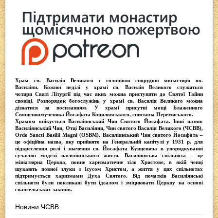
Храм св. Василія Великого
є головною спорудою монастиря оо.
Василіян
. Кожної неділі у храмі св. Василія Великого служиться
чотири
Святі Літургії
під час яких можна приступити до Святої Тайни
сповіді.
Розпорядок богослужінь у храмі св. Василія Великого
можна
дізнатися за посиланням. У храмі присутні
мощі Блаженного
Священномученика Йосафата Коциловського
, єпископа Перемиського.
Храмом опікується
Василіянський Чин Святого Йосафата
. Інші назви:
Василіянський Чин, Отці Василіяни, Чин святого Василія Великого (ЧСВВ),
Ordо Sancti Basilii Magni (OSBM)
. Василіянський Чин святого Йосафата –
це офіційна назва, яку прийнято на Генеральній капітулі у 1931 р. для
підкреслення ролі і значення св. Йосафата Кунцевича в упорядкуванні
сучасної моделі василіянського життя.
Василіянська спільнота
– це
мініатюрна Церква, повне харизматичне тіло Христове, в якій ченці
шукають повної злуки з Iсусом Христом, а життя у цих спільнотах
підтримується харизмами Духа Святого. Від початків Василіянські
спільноти були покликані бути ідеалом і зміцнювати Церкву на основі
євангельських законів.
Новини ЧСВВ