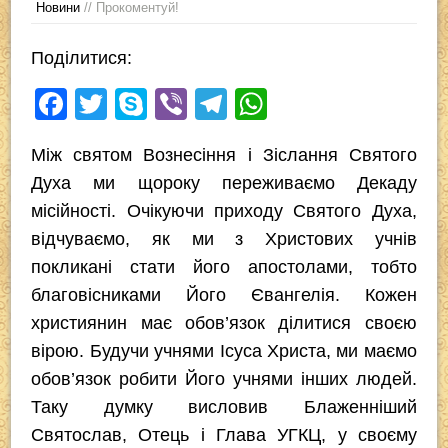
Новини
// Прокоментуй!
Поділитися:
F
T
S
Vi
T
W
a
wi
ky
b
el
h
Між святом Вознесіння і Зіслання Святого
c
tt
p
er
e
at
Духа ми щороку переживаємо Декаду
e
er
e
gr
s
місійності. Очікуючи приходу Святого Духа,
b
a
A
відчуваємо, як ми з Христових учнів
o
m
p
покликані стати його апостолами, тобто
o
p
благовісниками Його Євангелія. Кожен
k
християнин має обов’язок ділитися своєю
вірою. Будучи учнями Ісуса Христа, ми маємо
обов’язок робити Його учнями інших людей.
Таку думку висловив Блаженніший
Святослав, Отець і Глава УГКЦ, у своєму