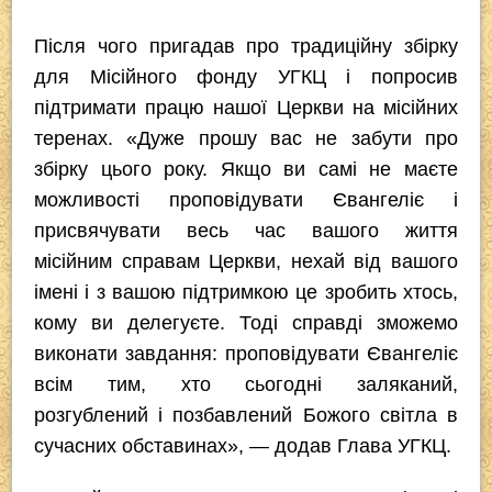
Після чого пригадав про традиційну збірку
для Місійного фонду УГКЦ і попросив
підтримати працю нашої Церкви на місійних
теренах. «Дуже прошу вас не забути про
збірку цього року. Якщо ви самі не маєте
можливості проповідувати Євангеліє і
присвячувати весь час вашого життя
місійним справам Церкви, нехай від вашого
імені і з вашою підтримкою це зробить хтось,
кому ви делегуєте. Тоді справді зможемо
виконати завдання: проповідувати Євангеліє
всім тим, хто сьогодні заляканий,
розгублений і позбавлений Божого світла в
сучасних обставинах», — додав Глава УГКЦ.