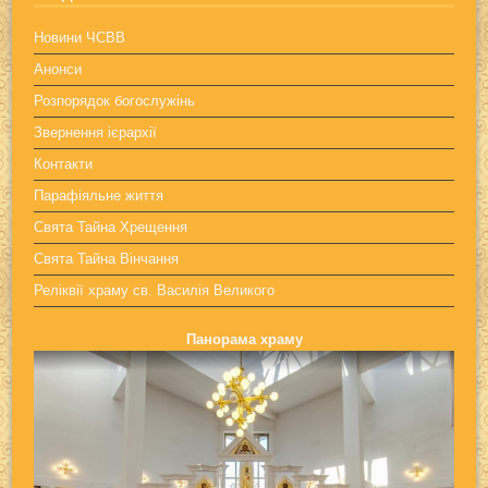
Новини ЧСВВ
Анонси
Розпорядок богослужінь
Звернення ієрархії
Контакти
Парафіяльне життя
Свята Тайна Хрещення
Свята Тайна Вінчання
Реліквії храму св. Василія Великого
Панорама храму