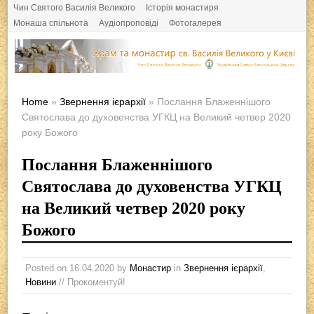
Чин Святого Василія Великого
Історія монастиря
Монаша спільнота
Аудіопроповіді
Фотогалерея
Home
»
Звернення ієрархії
» Послання Блаженнішого
Святослава до духовенства УГКЦ на Великий четвер 2020
року Божого
Послання Блаженнішого
Святослава до духовенства УГКЦ
на Великий четвер 2020 року
Божого
Posted on
16.04.2020
by
Монастир
in
Звернення ієрархії
,
Новини
// Прокоментуй!