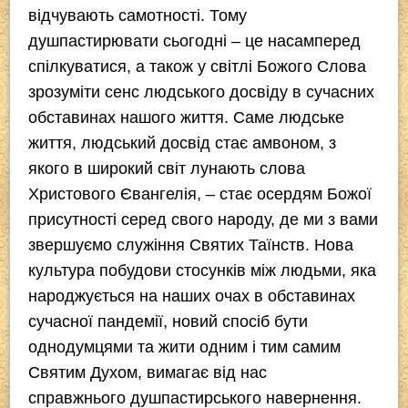
відчувають самотності. Тому
душпастирювати сьогодні – це насамперед
спілкуватися, а також у світлі Божого Слова
зрозуміти сенс людського досвіду в сучасних
обставинах нашого життя. Саме людське
життя, людський досвід стає амвоном, з
якого в широкий світ лунають слова
Христового Євангелія, – стає осердям Божої
присутності серед свого народу, де ми з вами
звершуємо служіння Святих Таїнств. Нова
культура побудови стосунків між людьми, яка
народжується на наших очах в обставинах
сучасної пандемії, новий спосіб бути
однодумцями та жити одним і тим самим
Святим Духом, вимагає від нас
справжнього
душпастирського навернення.