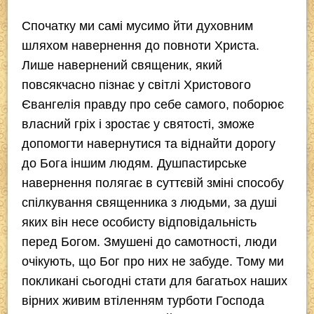
Спочатку ми самі мусимо йти духовним
шляхом навернення до повноти Христа.
Лише навернений священик, який
повсякчасно пізнає у світлі Христового
Євангелія правду про себе самого, поборює
власний гріх і зростає у святості, зможе
допомогти навернутися та віднайти дорогу
до Бога іншим людям. Душпастирське
навернення полягає в суттєвій зміні способу
спілкування священника з людьми, за душі
яких він несе особисту відповідальність
перед Богом. Змушені до самотності, люди
очікують, що Бог про них не забуде. Тому ми
покликані сьогодні стати для багатьох наших
вірних живим втіленням турботи Господа