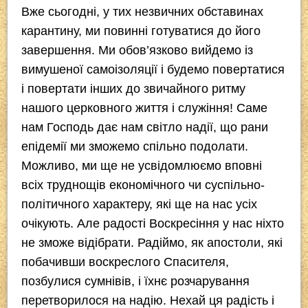
Вже сьогодні, у тих незвичних обставинах
карантину, ми повинні готуватися до його
завершення. Ми обов’язково вийдемо із
вимушеної самоізоляції і будемо повертатися
і повертати інших до звичайного ритму
нашого церковного життя і служіння! Саме
нам Господь дає нам світло надії, що рани
епідемії ми зможемо спільно подолати.
Можливо, ми ще не усвідомлюємо вповні
всіх труднощів економічного чи суспільно-
політичного характеру, які ще на нас усіх
очікують. Але радості Воскресіння у нас ніхто
не зможе відібрати. Радіймо, як апостоли, які
побачивши воскреслого Спасителя,
позбулися сумнівів, і їхнє розчарування
перетворилося на надію. Нехай ця радість і