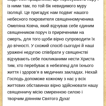
із ними там, по той бік невидимого муру
ізоляції. Це пригадує нам подвиг нашого
небесного покровителя священномученика
Омеляна Ковча, який відчував себе єдиним
священником поруч із приреченими на
смерть, для того щоби вірно супроводити їх
до вічності. У схожий спосіб сьогодні й наші
уражені недугою співбрати у священстві
відчувають себе покликаними нести Христа
тим, хто перебуває в небезпеці для їхнього
життя і здоров’я в медичних закладах. Нехай
Господь допоможе кожному з нас у всіх
життєвих обставинах вірно здійснювати нашу
священничу місію смиренною силою і
творчим діянням Святого Духа!