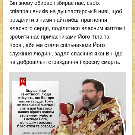
Він знову обирає і збирає нас, своїх
співпрацівників на душпастирській ниві, щоб
розділити з нами найглибші прагнення
власного серця, поділитися власним життям і
зробити нас причасниками Його Тіла та
Крові, аби ми стали спільниками Його
служіння людині, задля спасіння якої Він іде
на добровільні страждання і хресну смерть.