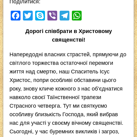
Поділитися:
F
T
S
Vi
T
W
a
wi
ky
b
el
h
Дорогі співбрати в Христовому
c
tt
p
er
e
at
священстві!
e
er
e
gr
s
b
a
A
Напередодні власних страстей, прямуючи до
o
m
p
світлого торжества остаточної перемоги
життя над смертю, наш Спаситель Ісус
o
p
Христос, попри особливі обставини цього
k
року, знову кличе кожного з нас об’єднатися
навколо своєї Таїнственної трапези
Страсного четверга. Тут ми святкуємо
особливу близькість Господа, який вибрав
нас для участі у своєму вічному священстві.
Сьогодні, у час буремних викликів і загроз,