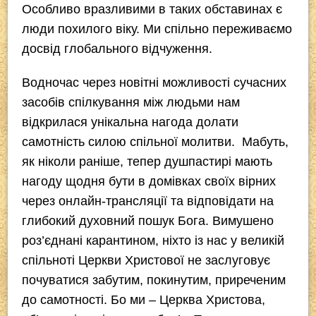
Особливо вразливими в таких обставинах є
люди похилого віку. Ми спільно переживаємо
досвід глобального відчуження.
Водночас через новітні можливості сучасних
засобів спілкування між людьми нам
відкрилася унікальна нагода долати
самотність силою спільної молитви. Мабуть,
як ніколи раніше, тепер душпастирі мають
нагоду щодня бути в домівках своїх вірних
через онлайн-трансляції та відповідати на
глибокий духовний пошук Бога. Вимушено
роз’єднані карантином, ніхто із нас у великій
спільноті Церкви Христової не заслуговує
почуватися забутим, покинутим, приреченим
до самотності. Бо ми – Церква Христова,