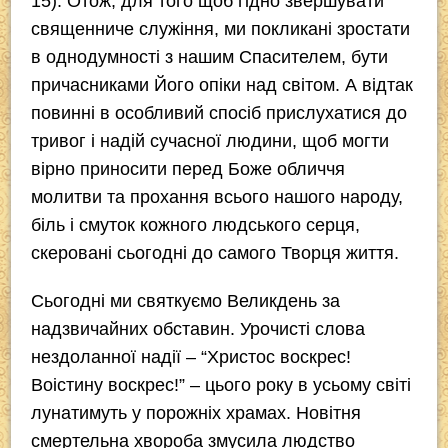
15). Отож, для того щоб гідно звершувати
священниче служіння, ми покликані зростати
в однодумності з нашим Спасителем, бути
причасниками Його опіки над світом. А відтак
повинні в особливий спосіб прислухатися до
тривог і надій сучасної людини, щоб могти
вірно приносити перед Боже обличчя
молитви та прохання всього нашого народу,
біль і смуток кожного людського серця,
скеровані сьогодні до самого Творця життя.
Сьогодні ми святкуємо Великдень за
надзвичайних обставин. Урочисті слова
нездоланної надії – “Христос воскрес!
Воістину воскрес!” – цього року в усьому світі
лунатимуть у порожніх храмах. Новітня
смертельна хвороба змусила людство