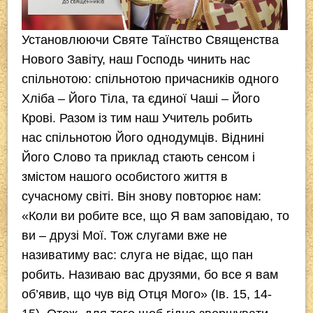
Установлюючи Святе Таїнство Священства
Нового Завіту, наш Господь чинить нас
спільнотою: спільнотою причасників одного
Хліба – Його Тіла, та єдиної Чаші – Його
Крові. Разом із тим наш Учитель робить
нас
спільнотою Його однодумців
. Віднині
Його Слово та приклад стають сенсом і
змістом нашого особистого життя в
сучасному світі. Він знову повторює нам:
«Коли ви робите все, що Я вам заповідаю, то
ви – друзі Мої. Тож слугами вже не
називатиму вас: слуга не відає, що пан
робить. Називаю вас друзями, бо все я вам
об’явив, що чув від Отця Мого» (Ів. 15, 14-