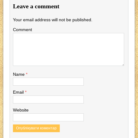
c
tt
p
er
e
at
Leave a comment
e
er
e
gr
s
Your email address will not be published.
b
a
A
Comment
o
m
p
o
p
k
Name
*
Email
*
Website