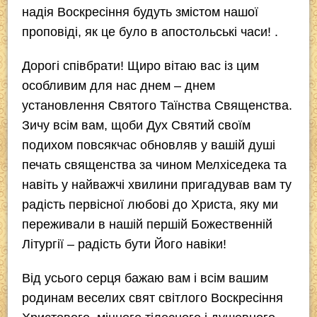
надія Воскресіння будуть змістом нашої
проповіді, як це було в апостольські часи! .
Дорогі співбрати! Щиро вітаю вас із цим
особливим для нас днем – днем
установлення Святого Таїнства Священства.
Зичу всім вам, щоби Дух Святий своїм
подихом повсякчас обновляв у вашій душі
печать священства за чином Мелхіседека та
навіть у найважчі хвилини пригадував вам ту
радість первісної любові до Христа, яку ми
переживали в нашій першій Божественній
Літургії – радість бути Його навіки!
Від усього серця бажаю вам і всім вашим
родинам веселих свят світлого Воскресіння