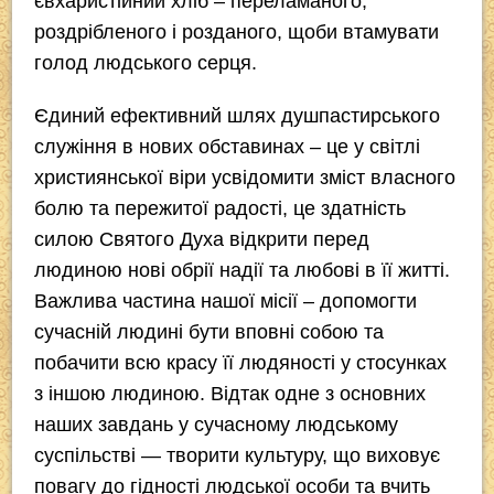
євхаристійний хліб – переламаного,
роздрібленого і розданого, щоби втамувати
голод людського серця.
Єдиний ефективний шлях душпастирського
служіння в нових обставинах – це у світлі
християнської віри усвідомити зміст власного
болю та пережитої радості, це здатність
силою Святого Духа відкрити перед
людиною нові обрії надії та любові в її житті.
Важлива частина нашої місії – допомогти
сучасній людині бути вповні собою та
побачити всю красу її людяності у стосунках
з іншою людиною. Відтак одне з основних
наших завдань у сучасному людському
суспільстві — творити культуру, що виховує
повагу до гідності людської особи та вчить