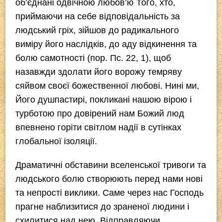
об’єднані одвічною любов’ю Того, хто,
приймаючи на себе відповідальність за
людський гріх, зійшов до радикального
виміру його наслідків, до аду відкинення та
болю самотності (пор. Пс. 22, 1), щоб
назавжди здолати його ворожу темряву
сяйвом своєї божественної любові. Нині ми,
Його душпастирі, покликані нашою вірою і
турботою про довірений нам Божий люд
впевнено горіти світлом надії в сутінках
глобальної ізоляції.
Драматичні обставини вселенської тривоги та
людського болю створюють перед нами нові
та непрості виклики. Саме через нас Господь
прагне наблизитися до зраненої людини і
схилитися над нею. Відправляючи