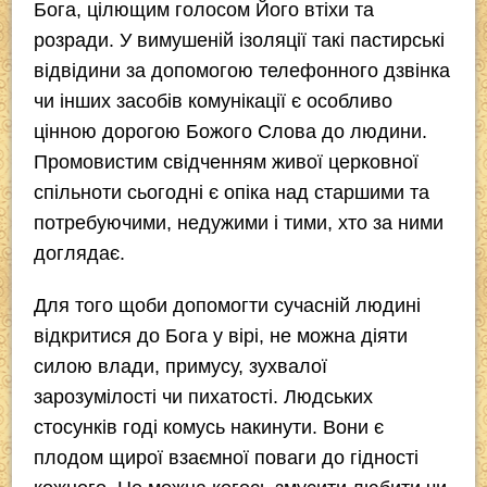
Бога, цілющим голосом Його втіхи та
розради. У вимушеній ізоляції такі пастирські
відвідини за допомогою телефонного дзвінка
чи інших засобів комунікації є особливо
цінною дорогою Божого Слова до людини.
Промовистим свідченням живої церковної
спільноти сьогодні є опіка над старшими та
потребуючими, недужими і тими, хто за ними
доглядає.
Для того щоби допомогти сучасній людині
відкритися до Бога у вірі, не можна діяти
силою влади, примусу, зухвалої
зарозумілості чи пихатості. Людських
стосунків годі комусь накинути. Вони є
плодом щирої взаємної поваги до гідності