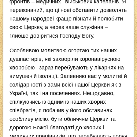
фронтів – медичних і військових капеланів. Я
переконаний, що ці нові обставити дозволять
нашому народові краще пізнати й полюбити
свою Церкву, а через ваше служіння –
глибше довіритися Господу Богу.
Особливою молитвою огортаю тих наших
душпастирів, які захворіли коронавірусною
хворобою і зараз перебувають у лікарнях на
вимушеній ізоляції. Запевняю вас у молитві й
солідарності з вами всієї нашої Церкви як в
Україні, так і на поселеннях. Нещодавно,
спілкуючись із одним із наших хворих
співбратів, я побачив у його обставинах
особливу місію: бути обличчям Церкви та
дорогою Божої благодаті до хворих і
медичних працівників, що перебувають поруч