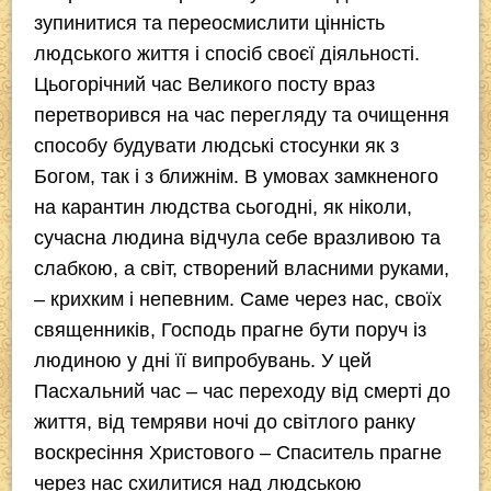
зупинитися та переосмислити цінність
людського життя і спосіб своєї діяльності.
Цьогорічний час Великого посту враз
перетворився на час перегляду та очищення
способу будувати людські стосунки як з
Богом, так і з ближнім. В умовах замкненого
на карантин людства сьогодні, як ніколи,
сучасна людина відчула себе вразливою та
слабкою, а світ, створений власними руками,
– крихким і непевним. Саме через нас, своїх
священників, Господь прагне бути поруч із
людиною у дні її випробувань. У цей
Пасхальний час – час переходу від смерті до
життя, від темряви ночі до світлого ранку
воскресіння Христового – Спаситель прагне
через нас схилитися над людською