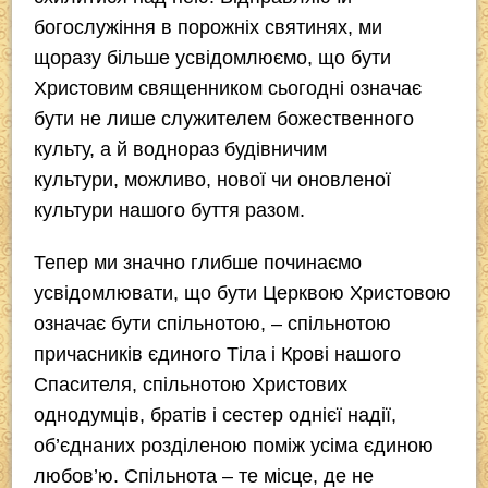
богослужіння в порожніх святинях, ми
щоразу більше усвідомлюємо,
що бути
Христовим священником сьогодні означає
бути не лише служителем божественного
культу, а й воднораз будівничим
культури,
можливо, нової чи оновленої
культури нашого буття разом.
Тепер ми значно глибше починаємо
усвідомлювати, що
бути Церквою Христовою
означає бути спільнотою,
– спільнотою
причасників єдиного Тіла і Крові нашого
Спасителя, спільнотою Христових
однодумців, братів і сестер однієї надії,
об’єднаних розділеною поміж усіма єдиною
любов’ю. Спільнота – те місце, де не