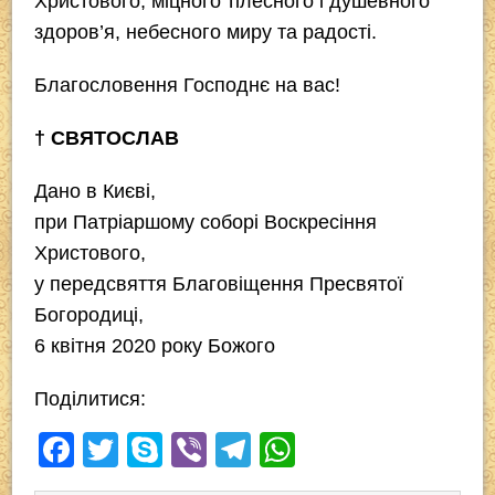
Христового, міцного тілесного і душевного
здоров’я, небесного миру та радості.
Благословення Господнє на вас!
† СВЯТОСЛАВ
Дано в Києві,
при Патріаршому соборі Воскресіння
Христового,
у передсвяття Благовіщення Пресвятої
Богородиці,
6 квітня 2020 року Божого
Поділитися:
F
T
S
Vi
T
W
a
wi
ky
b
el
h