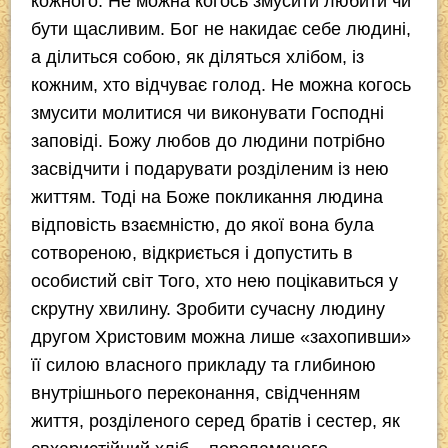
кожного. Не можна когось змусити любити чи
бути щасливим. Бог не накидає себе людині,
а ділиться собою, як діляться хлібом, із
кожним, хто відчуває голод. Не можна когось
змусити молитися чи виконувати Господні
заповіді. Божу любов до людини потрібно
засвідчити і подарувати розділеним із нею
життям. Тоді на Боже покликання людина
відповість взаємністю, до якої вона була
сотвореною, відкриється і допустить в
особистий світ Того, хто нею поцікавиться у
скрутну хвилину. Зробити сучасну людину
другом Христовим можна лише «захопивши»
її силою власного прикладу та глибиною
внутрішнього переконання, свідченням
життя, розділеного серед братів і сестер, як