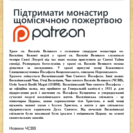
Храм св. Василія Великого
є головною спорудою монастиря оо.
Василіян
. Кожної неділі у храмі св. Василія Великого служиться
чотири
Святі Літургії
під час яких можна приступити до Святої Тайни
сповіді.
Розпорядок богослужінь у храмі св. Василія Великого
можна
дізнатися за посиланням. У храмі присутні
мощі Блаженного
Священномученика Йосафата Коциловського
, єпископа Перемиського.
Храмом опікується
Василіянський Чин Святого Йосафата
. Інші назви:
Василіянський Чин, Отці Василіяни, Чин святого Василія Великого (ЧСВВ),
Ordо Sancti Basilii Magni (OSBM)
. Василіянський Чин святого Йосафата –
це офіційна назва, яку прийнято на Генеральній капітулі у 1931 р. для
підкреслення ролі і значення св. Йосафата Кунцевича в упорядкуванні
сучасної моделі василіянського життя.
Василіянська спільнота
– це
мініатюрна Церква, повне харизматичне тіло Христове, в якій ченці
шукають повної злуки з Iсусом Христом, а життя у цих спільнотах
підтримується харизмами Духа Святого. Від початків Василіянські
спільноти були покликані бути ідеалом і зміцнювати Церкву на основі
євангельських законів.
Новини ЧСВВ