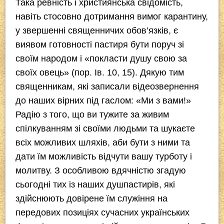
Така ревність і християнська свідомість,
навіть стосовно дотримання вимог карантину,
у звершенні священничих обов’язків, є
виявом готовності пастиря бути поруч зі
своїм народом і «покласти душу свою за
своїх овець» (пор. Ів. 10, 15). Дякую тим
священникам, які записали відеозвернення
до наших вірних під гаслом: «Ми з вами!»
Радію з того, що ви тужите за живим
спілкуванням зі своїми людьми та шукаєте
всіх можливих шляхів, аби бути з ними та
дати їм можливість відчути вашу турботу і
молитву. З особливою вдячністю згадую
сьогодні тих із наших душпастирів, які
здійснюють довірене їм служіння на
передових позиціях сучасних українських