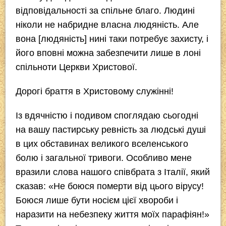
відповідальності за спільне благо. Людині
ніколи не набридне власна людяність. Але
вона [людяність] нині таки потребує захисту, і
його вповні можна забезпечити лише в лоні
спільноти Церкви Христової.
Дорогі браття в Христовому служінні!
Із вдячністю і подивом споглядаю сьогодні
на вашу пастирську ревність за людські душі
в цих обставинах великого вселенського
болю і загальної тривоги. Особливо мене
вразили слова нашого співбрата з Італії, який
сказав: «Не боюся померти від цього вірусу!
Боюся лише бути носієм цієї хвороби і
наразити на небезпеку життя моїх парафіян!»