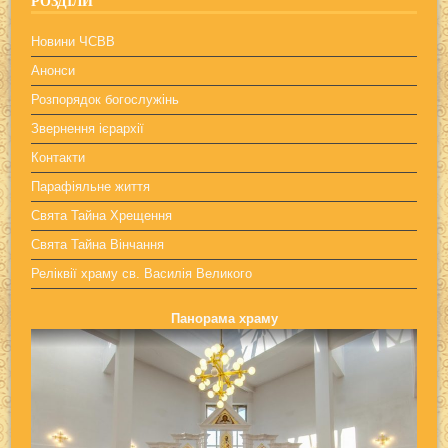
РОЗДІЛИ
Новини ЧСВВ
Анонси
Розпорядок богослужінь
Звернення ієрархії
Контакти
Парафіяльне життя
Свята Тайна Хрещення
Свята Тайна Вінчання
Реліквії храму св. Василія Великого
Панорама храму