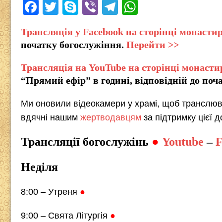
F
T
S
Vi
T
W
a
wi
ky
b
el
h
Трансляція у Facebook на сторінці монасти
c
tt
p
er
e
at
початку богослужіння.
Перейти >>
e
er
e
gr
s
b
a
A
Трансляція на YouTube на сторінці монасти
“Прямий ефір” в годині, відповідній до поч
o
m
p
o
p
Ми оновили відеокамери у храмі, щоб транслюва
k
вдячні нашим
жертводавцям
за підтримку цієї д
Трансляції богослужінь
●
Youtube
–
F
Неділя
8:00 – Утреня
●
9:00 – Свята Літургія
●