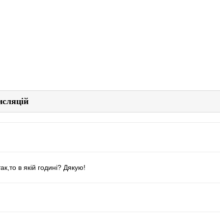
нсляцій
к,то в якій годині? Дякую!