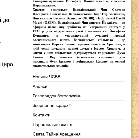
Священномученика Йосафата Коциловського
, єпископа
Перемиського.
Храмом опікується
Василіянський Чин Святого
Йосафата
. Інші назви:
Василіянський Чин, Отці Василіяни,
Чин святого Василія Великого (ЧСВВ), Ordо Sancti Basilii
й до
Magni (OSBM)
. Василіянський Чин святого Йосафата – це
офіційна назва, яку прийнято на Генеральній капітулі у
1931 р. для підкреслення ролі і значення св. Йосафата
Кунцевича в упорядкуванні сучасної моделі
василіянського життя.
Василіянська спільнота
– це
ю
мініатюрна Церква, повне харизматичне тіло Христове, в
якій ченці шукають повної злуки з Iсусом Христом, а
життя у цих спільнотах підтримується харизмами Духа
Святого. Від початків Василіянські спільноти були
покликані бути ідеалом і зміцнювати Церкву на основі
 Щиро
євангельських законів.
Новини ЧСВВ
Анонси
Розпорядок богослужінь
Звернення ієрархії
Контакти
Парафіяльне життя
Свята Тайна Хрещення