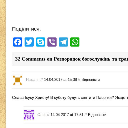
Поділитися:
F
T
S
Vi
T
W
a
wi
ky
b
el
h
c
tt
p
er
e
at
32 Comments on Розпорядок богослужінь та тра
e
er
e
gr
s
b
a
A
Наталія //
14.04.2017 at 15:38
//
Відповіcти
o
m
p
o
p
Слава Ісусу Христу! В суботу будуть святити Пасочки? Якщо та
k
Олег //
14.04.2017 at 17:51
//
Відповіcти