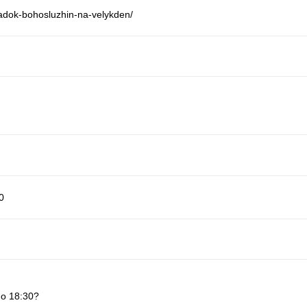
yadok-bohosluzhin-na-velykden/
0
 о 18:30?