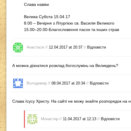
Слава навіки.
Велика Субота 15.04.17
8.00 – Вечірня з Літургією св. Василія Великого
15.00–20.00-Благословення пасок та інших страв
Анастасія //
12.04.2017 at 20:37
//
Відповіcти
А можна дізнатися розклад богослужінь на Великдень?
Володимир //
08.04.2017 at 20:34
//
Відповіcти
Слава Ісусу Христу. На сайті не можу знайти розпорядок на н
Монастир //
11.04.2017 at 12:13
//
Відповіcти