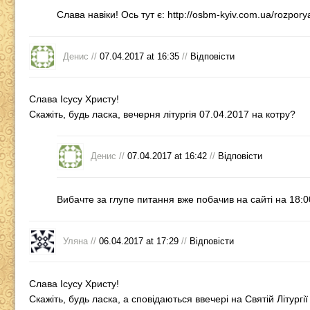
Слава навіки! Ось тут є:
http://osbm-kyiv.com.ua/rozpor
Денис //
07.04.2017 at 16:35
//
Відповіcти
Слава Ісусу Христу!
Скажіть, будь ласка, вечерня літургія 07.04.2017 на котру?
Денис //
07.04.2017 at 16:42
//
Відповіcти
Вибачте за глупе питання вже побачив на сайті на 18:0
Уляна //
06.04.2017 at 17:29
//
Відповіcти
Слава Ісусу Христу!
Скажіть, будь ласка, а сповідаються ввечері на Святій Літургії