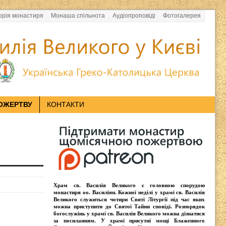
орія монастиря
Монаша спільнота
Аудіопроповіді
Фотогалерея
ОЖЕРТВУ
КОНТАКТИ
Храм св. Василія Великого
є головною спорудою
монастиря оо.
Василіян
. Кожної неділі у храмі св. Василія
Великого служиться чотири
Святі Літургії
під час яких
можна приступити до Святої Тайни сповіді.
Розпорядок
богослужінь у храмі св. Василія Великого
можна дізнатися
за посиланням. У храмі присутні
мощі Блаженного