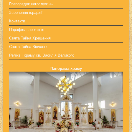
Розпорядок богослужінь
Звернення ієрархії
Контакти
Парафіяльне життя
Свята Тайна Хрещення
Свята Тайна Вінчання
Реліквії храму св. Василія Великого
Панорама храму