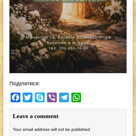
Поділитися:
F
T
S
Vi
T
W
a
wi
ky
b
el
h
c
tt
p
er
e
at
Leave a comment
e
er
e
gr
s
Your email address will not be published.