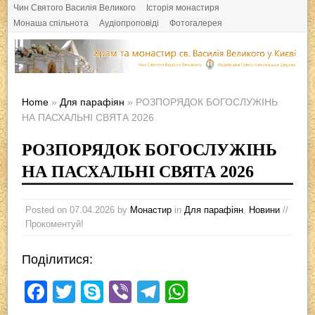
Чин Святого Василія Великого
Історія монастиря
Монаша спільнота
Аудіопроповіді
Фотогалерея
Home
»
Для парафіян
» РОЗПОРЯДОК БОГОСЛУЖІНЬ
НА ПАСХАЛЬНІ СВЯТА 2026
РОЗПОРЯДОК БОГОСЛУЖІНЬ
НА ПАСХАЛЬНІ СВЯТА 2026
Posted on
07.04.2026
by
Монастир
in
Для парафіян
,
Новини
//
Прокоментуй!
Поділитися:
F
T
S
Vi
T
W
a
wi
ky
b
el
h