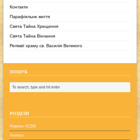
Контакти
Парафіяльне життя
Свята Тайна Хрещення
Свята Тайна Вінчання
Реліквії храму св. Василія Великого
ПОШУК
РОЗДІЛИ
Новини ЧСВВ
Анонси