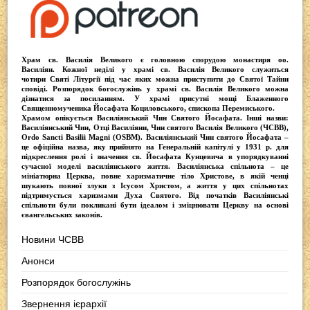
Храм св. Василія Великого
є головною спорудою монастиря оо.
Василіян
. Кожної неділі у храмі св. Василія Великого служиться
чотири
Святі Літургії
під час яких можна приступити до Святої Тайни
сповіді.
Розпорядок богослужінь у храмі св. Василія Великого
можна
дізнатися за посиланням. У храмі присутні
мощі Блаженного
Священномученика Йосафата Коциловського
, єпископа Перемиського.
Храмом опікується
Василіянський Чин Святого Йосафата
. Інші назви:
Василіянський Чин, Отці Василіяни, Чин святого Василія Великого (ЧСВВ),
Ordо Sancti Basilii Magni (OSBM)
. Василіянський Чин святого Йосафата –
це офіційна назва, яку прийнято на Генеральній капітулі у 1931 р. для
підкреслення ролі і значення св. Йосафата Кунцевича в упорядкуванні
сучасної моделі василіянського життя.
Василіянська спільнота
– це
мініатюрна Церква, повне харизматичне тіло Христове, в якій ченці
шукають повної злуки з Iсусом Христом, а життя у цих спільнотах
підтримується харизмами Духа Святого. Від початків Василіянські
спільноти були покликані бути ідеалом і зміцнювати Церкву на основі
євангельських законів.
Новини ЧСВВ
Анонси
Розпорядок богослужінь
Звернення ієрархії