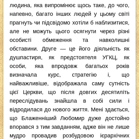
людина, яка випромінює щось таке, до чого,
напевно, багато інших людей у цьому світі
прагнуть чи підсвідомо хотіли б наблизитися,
але не можуть цього осягнути через різні
особисті обмеження та навколишні
обставини. Друге — це його діяльність як
душпастиря, як предстоятеля УГКЦ, як
особи, яка впродовж багатьох років
визначала курс, стратегію і, що
найважливіше, відображала саму сутність
цієї Церкви, що після довгих десятиліть
переслідувань знайшла в собі сили і
відродилася до нового життя. Мені здається,
що Блаженніший Любомир дуже достойно
впорався з тим завданням, адже він не лише
мудро провадив розбудовою ієрархічних