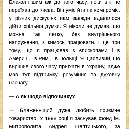
Блаженнішим аж до того часу, поки він не
переїхав до Києва. Він уміє йти на компроміс,
у різних дискусіях нам завжди вдавалося
дійти спільної думки. Я ніколи не думав, що
можна так легко, без внутрішнього
напруження, з кимось працювати. І це при
тому, що я працював з єпископами і в
Америці, і в Римі, і в Польщі. Я щасливий, що
вирішив свого часу приїхати в Україну, адже
мав тут підтримку, розуміння та духовну
наснагу.
— А як щодо відпочинку?
— Блаженніший дуже любить приємне
товариство. У 1998 році я заснував фонд ім.
Митрополита Андрея Шептицького, за