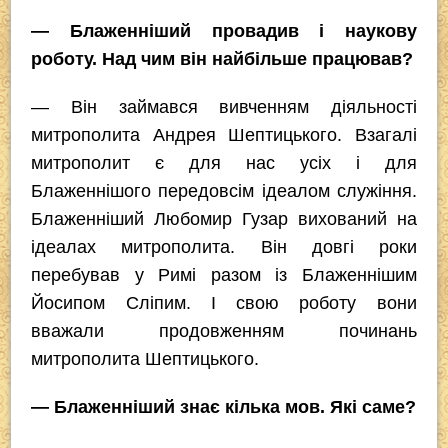
— Блаженніший провадив і наукову
роботу. Над чим він найбільше працював?
— Він займався вивченням діяльності
митрополита Андрея Шептицького. Взагалі
митрополит є для нас усіх і для
Блаженнішого передовсім ідеалом служіння.
Блаженніший Любомир Гузар вихований на
ідеалах митрополита. Він довгі роки
перебував у Римі разом iз Блаженнішим
Йосипом Сліпим. І свою роботу вони
вважали продовженням починань
митрополита Шептицького.
— Блаженніший знає кілька мов. Які саме?