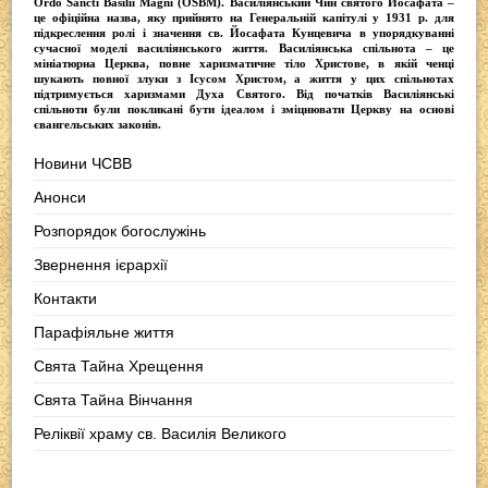
Ordо Sancti Basilii Magni (OSBM)
. Василіянський Чин святого Йосафата –
це офіційна назва, яку прийнято на Генеральній капітулі у 1931 р. для
підкреслення ролі і значення св. Йосафата Кунцевича в упорядкуванні
сучасної моделі василіянського життя.
Василіянська спільнота
– це
мініатюрна Церква, повне харизматичне тіло Христове, в якій ченці
шукають повної злуки з Iсусом Христом, а життя у цих спільнотах
підтримується харизмами Духа Святого. Від початків Василіянські
спільноти були покликані бути ідеалом і зміцнювати Церкву на основі
євангельських законів.
Новини ЧСВВ
Анонси
Розпорядок богослужінь
Звернення ієрархії
Контакти
Парафіяльне життя
Свята Тайна Хрещення
Свята Тайна Вінчання
Реліквії храму св. Василія Великого