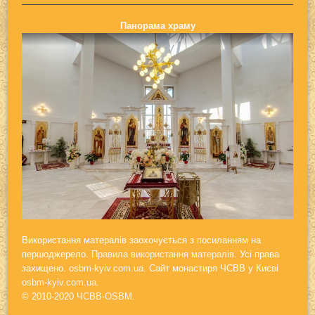
Панорама храму
Використання матералів заохочується з посиланням на
першоджерело.
Правила використання матералів.
Усі права
захищено.
osbm-kyiv.com.ua
. Сайт монастиря ЧСВВ у Києві
osbm-kyiv.com.ua
.
© 2010-2020
ЧСВВ-OSBM
.