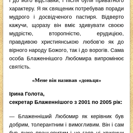
і до його відставки, і після були приватного
характеру. Я як священик потребував поради
мудрого і досвідченого пастиря. Відверто
кажучи, щоразу він вміє здивувати своєю
мудрістю, второпністю, ерудицією,
правдивою християнською любов’ю як до
вірного народу Божого, так і до ворогів. Сама
особа Блаженнішого Любомира випромінює
святість.
«Мене він називав «доньця»
Ірина Голота,
секретар Блаженнішого з 2001 по 2005 рік:
— Блаженніший Любомир як керівник був
добрим, толерантним і вимогливим. Він і сам
був дуже працьовитим і не гаяв ні хвилини