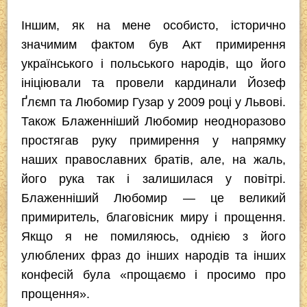
Іншим, як на мене особисто, історично
значимим фактом був Акт примирення
українського і польського народів, що його
ініціювали та провели кардинали Йозеф
Ґлємп та Любомир Гузар у 2009 році у Львові.
Також Блаженніший Любомир неодноразово
простягав руку примирення у напрямку
наших православних братів, але, на жаль,
його рука так і залишилася у повітрі.
Блаженніший Любомир — це великий
примиритель, благовісник миру і прощення.
Якщо я не помиляюсь, однією з його
улюблених фраз до інших народів та інших
конфесій була «прощаємо і просимо про
прощення».