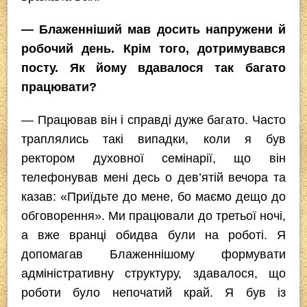
— Блаженніший мав досить напружени й
робочий день. Крім того, дотримувався
посту. Як йому вдавалося так багато
працювати?
— Працював він і справді дуже багато. Часто
траплялись такі випадки, коли я був
ректором духовної семінарії, що він
телефонував мені десь о дев’ятій вечора та
казав: «Приїдьте до мене, бо маємо дещо до
обговорення». Ми працювали до третьої ночі,
а вже вранці обидва були на роботі. Я
допомагав Блаженнішому формувати
адміністративну структуру, здавалося, що
роботи було непочатий край. Я був iз