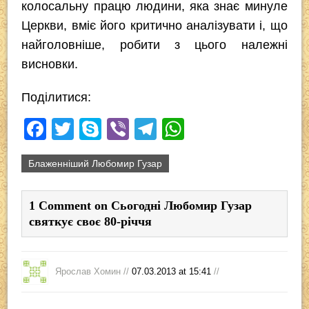
колосальну працю людини, яка знає минуле
Церкви, вміє його критично аналізувати і, що
найголовніше, робити з цього належні
висновки.
Поділитися:
F
T
S
Vi
T
W
a
wi
ky
b
el
h
Блаженніший Любомир Гузар
c
tt
p
er
e
at
e
er
e
gr
s
1 Comment on Сьогодні Любомир Гузар
b
a
A
святкує своє 80-річчя
o
m
p
o
p
Ярослав Хомин //
07.03.2013 at 15:41
//
k