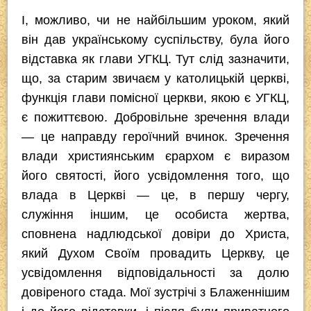
І, можливо, чи не найбільшим уроком, який
він дав українському суспільству, була його
відставка як глави УГКЦ. Тут слід зазначити,
що, за старим звичаєм у католицькій церкві,
функція глави помісної церкви, якою є УГКЦ,
є пожиттєвою. Добровільне зречення влади
— це направду героїчний вчинок. Зречення
влади християнським єрархом є виразом
його святості, його усвідомлення того, що
влада в Церкві — це, в першу чергу,
служіння іншим, це особиста жертва,
сповнена надлюдської довіри до Христа,
який Духом Своїм провадить Церкву, це
усвідомлення відповідальності за долю
довіреного стада. Мої зустрічі з Блаженнішим