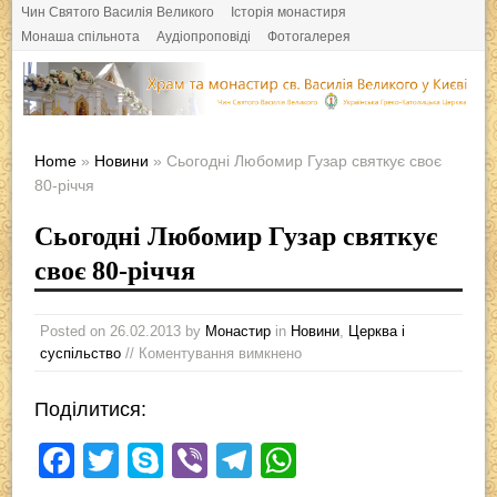
Чин Святого Василія Великого
Історія монастиря
Монаша спільнота
Аудіопроповіді
Фотогалерея
Home
»
Новини
» Сьогодні Любомир Гузар святкує своє
80-річчя
Сьогодні Любомир Гузар святкує
своє 80-річчя
Posted on
26.02.2013
by
Монастир
in
Новини
,
Церква і
суспільство
// Коментування вимкнено
Поділитися:
F
T
S
Vi
T
W
a
wi
ky
b
el
h