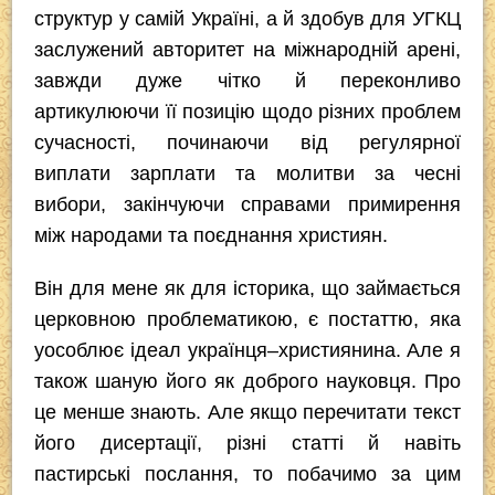
структур у самій Україні, а й здобув для УГКЦ
заслужений авторитет на міжнародній арені,
завжди дуже чітко й переконливо
артикулюючи її позицію щодо різних проблем
сучасності, починаючи від регулярної
виплати зарплати та молитви за чесні
вибори, закінчуючи справами примирення
між народами та поєднання християн.
Він для мене як для історика, що займається
церковною проблематикою, є постаттю, яка
уособлює ідеал українця–християнина. Але я
також шаную його як доброго науковця. Про
це менше знають. Але якщо перечитати текст
його дисертації, різні статті й навіть
пастирські послання, то побачимо за цим