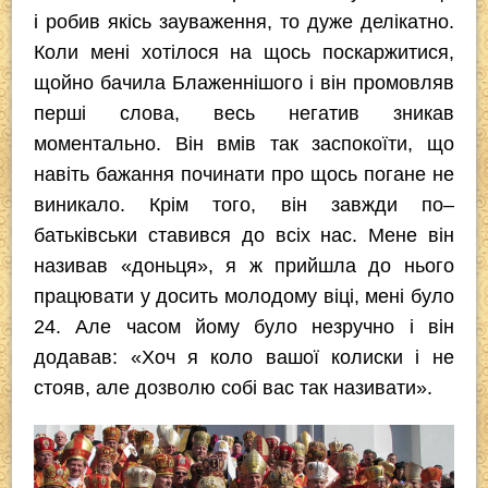
і робив якісь зауваження, то дуже делікатно.
Коли мені хотілося на щось поскаржитися,
щойно бачила Блаженнішого і він промовляв
перші слова, весь негатив зникав
моментально. Він вмів так заспокоїти, що
навіть бажання починати про щось погане не
виникало. Крім того, він завжди по–
батьківськи ставився до всіх нас. Мене він
називав «доньця», я ж прийшла до нього
працювати у досить молодому віці, мені було
24. Але часом йому було незручно і він
додавав: «Хоч я коло вашої колиски і не
стояв, але дозволю собі вас так називати».