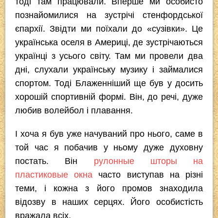
тоді там працювали. Вперше ми особисто
познайомилися на зустрічі стенфордської
єпархії. Звідти ми поїхали до «сузівки». Це
українська оселя в Америці, де зустрічаються
українці з усього світу. Там ми провели два
дні, слухали українську музику і займалися
спортом. Тоді Блаженніший ще був у досить
хорошій спортивній формі. Він, до речі, дуже
любив волейбол і плавання. ­
І хоча я був уже начуваний про нього, саме в
той час я побачив у ньому дуже духовну
постать. Він
рулонные шторы на
пластиковые окна
часто виступав на різні
теми, і кожна з його промов знаходила
відозву в наших серцях. Його особистість
вражала всіх.