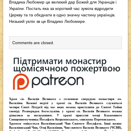
Владика Любомир це великий дар Божий для Укранців і
України. Постать яка за короткий час зуміла відродити
Церкву та та обєднати в одно значну частину українців.
Низький уклін зв це Владико Любомире.
Comments are closed.
Храм св. Василія Великого
є головною спорудою монастиря оо.
Василіян
. Кожної неділі у храмі св. Василія Великого служиться
чотири
Святі Літургії
під час яких можна приступити до Святої Тайни
сповіді.
Розпорядок богослужінь у храмі св. Василія Великого
можна
дізнатися за посиланням. У храмі присутні
мощі Блаженного
Священномученика Йосафата Коциловського
, єпископа Перемиського.
Храмом опікується
Василіянський Чин Святого Йосафата
. Інші назви:
Василіянський Чин, Отці Василіяни, Чин святого Василія Великого (ЧСВВ),