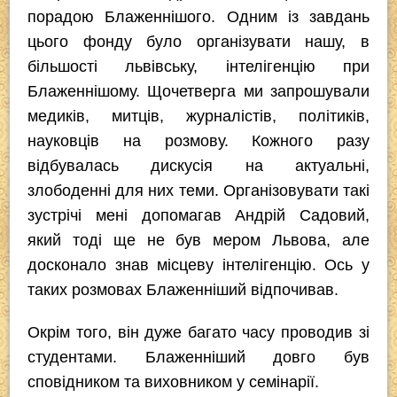
порадою Блаженнішого. Одним із завдань
цього фонду було організувати нашу, в
більшості львівську, інтелігенцію при
Блаженнішому. Щочетверга ми запрошували
медиків, митців, журналістів, політиків,
науковців на розмову. Кожного разу
відбувалась дискусія на актуальні,
злободенні для них теми. Організовувати такі
зустрічі мені допомагав Андрій Садовий,
який тоді ще не був мером Львова, але
досконало знав місцеву інтелігенцію. Ось у
таких розмовах Блаженніший відпочивав.
Окрім того, він дуже багато часу проводив зі
студентами. Блаженніший довго був
сповідником та виховником у семінарії.