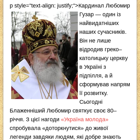
p style=”text-align: justify;”>
Кардинал Любомир
c
tt
p
er
e
at
Гузар — один із
e
er
e
gr
s
найвидатніших
b
a
A
наших сучасників.
o
m
p
Він не лише
o
p
відродив греко–
k
католицьку церкву
в Україні з
підпілля, а й
сформував напрям
її розвитку.
Сьогодні
Блаженніший Любомир святкує своє 80–
річчя. З цієї нагоди
«Україна молода»
спробувала «доторкнутися» до живої
легенди завдяки людям, які добре знають