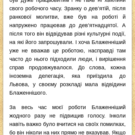
свого робочого часу. Зранку о дев’ятій, після
ранкової молитви, вже був на роботі й
напружено працював до дев’ятнадцятої. А
після того він відвідував різні культурні події,
на які його запрошували. І хоча Блаженніший
уже не вважав це роботою, насправді там
часто до нього підходили люди, і вирішення
справ продовжувалося. До слова, кожна
іноземна делегація, яка приїздила до
Львова, у своєму розкладі мала відвідини
Блаженнішого.
За весь час моєї роботи Блаженніший
жодного разу не підвищив голосу. Інколи
навіть важко було вчитися на своїх помилках,
бо він ніколи на них прямо не вказував. Якщо