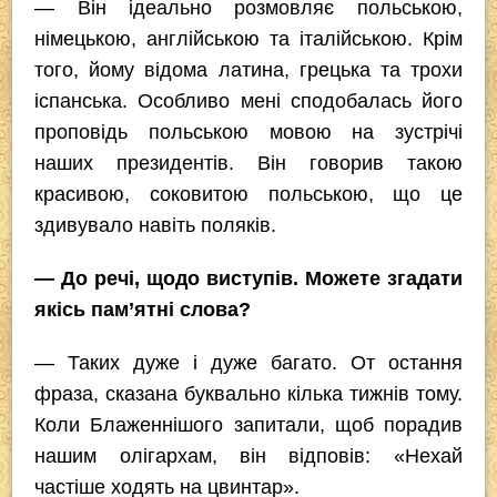
— Він ідеально розмовляє польською,
німецькою, англійською та італійською. Крім
того, йому відома латина, грецька та трохи
іспанська. Особливо мені сподобалась його
проповідь польською мовою на зустрічі
наших президентів. Він говорив такою
красивою, соковитою польською, що це
здивувало навіть поляків.
— До речі, щодо виступів. Можете згадати
якісь пам’ятні слова?
— Таких дуже і дуже багато. От остання
фраза, сказана буквально кілька тижнів тому.
Коли Блаженнішого запитали, щоб порадив
нашим олігархам, він відповів: «Нехай
частіше ходять на цвинтар».