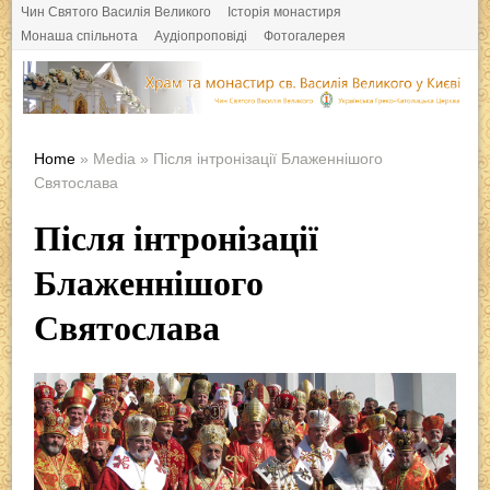
Чин Святого Василія Великого
Історія монастиря
Монаша спільнота
Аудіопроповіді
Фотогалерея
Home
» Media » Після інтронізації Блаженнішого
Святослава
Після інтронізації
Блаженнішого
Святослава