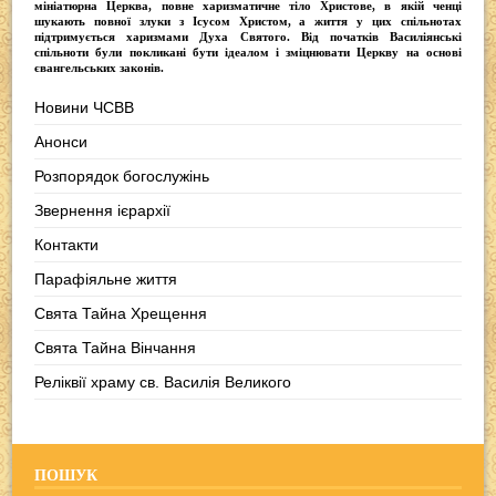
мініатюрна Церква, повне харизматичне тіло Христове, в якій ченці
шукають повної злуки з Iсусом Христом, а життя у цих спільнотах
підтримується харизмами Духа Святого. Від початків Василіянські
спільноти були покликані бути ідеалом і зміцнювати Церкву на основі
євангельських законів.
Новини ЧСВВ
Анонси
Розпорядок богослужінь
Звернення ієрархії
Контакти
Парафіяльне життя
Свята Тайна Хрещення
Свята Тайна Вінчання
Реліквії храму св. Василія Великого
ПОШУК