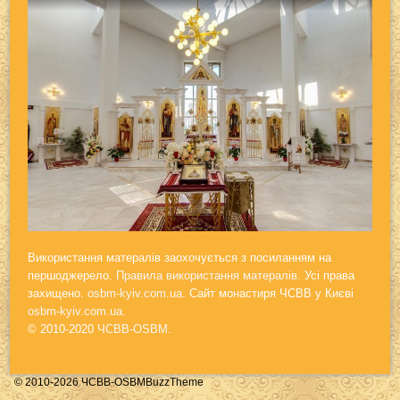
Використання матералів заохочується з посиланням на
першоджерело.
Правила використання матералів.
Усі права
захищено.
osbm-kyiv.com.ua
. Сайт монастиря ЧСВВ у Києві
osbm-kyiv.com.ua
.
© 2010-2020
ЧСВВ-OSBM
.
© 2010-2026 ЧСВВ-OSBM
BuzzTheme