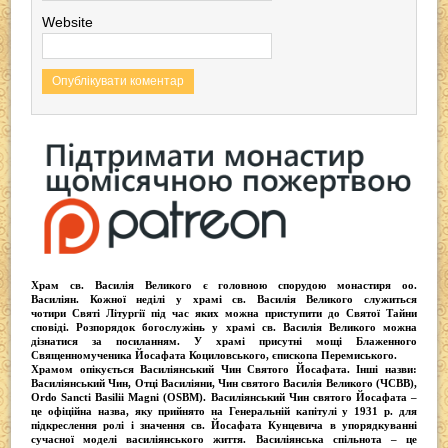
Website
Храм св. Василія Великого
є головною спорудою монастиря оо.
Василіян
. Кожної неділі у храмі св. Василія Великого служиться
чотири
Святі Літургії
під час яких можна приступити до Святої Тайни
сповіді.
Розпорядок богослужінь у храмі св. Василія Великого
можна
дізнатися за посиланням. У храмі присутні
мощі Блаженного
Священномученика Йосафата Коциловського
, єпископа Перемиського.
Храмом опікується
Василіянський Чин Святого Йосафата
. Інші назви:
Василіянський Чин, Отці Василіяни, Чин святого Василія Великого (ЧСВВ),
Ordо Sancti Basilii Magni (OSBM)
. Василіянський Чин святого Йосафата –
це офіційна назва, яку прийнято на Генеральній капітулі у 1931 р. для
підкреслення ролі і значення св. Йосафата Кунцевича в упорядкуванні
сучасної моделі василіянського життя.
Василіянська спільнота
– це