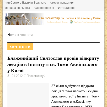
Чин Святого Василія Великого
Історія монастиря
Монаша спільнота
Аудіопроповіді
Фотогалерея
Home
» чесноти
чесноти
Блаженніший Святослав провів відкриту
лекцію в Інституті св. Томи Аквінського
у Києві
31.01.2012 // Прокоментуй!
27 січня відбулася відкрита
лекція “Етика чесноти і східне
християнство” у Інституті Томи
Аквінського в м.Києві, яку
провів Предстоятель УГКЦ