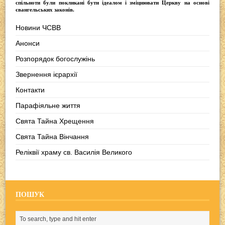
спільноти були покликані бути ідеалом і зміцнювати Церкву на основі
євангельських законів.
Новини ЧСВВ
Анонси
Розпорядок богослужінь
Звернення ієрархії
Контакти
Парафіяльне життя
Свята Тайна Хрещення
Свята Тайна Вінчання
Реліквії храму св. Василія Великого
ПОШУК