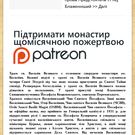
Блаженніший
>> Далі
Храм св. Василія Великого
є головною спорудою монастиря оо.
Василіян
. Кожної неділі у храмі св. Василія Великого служиться
чотири
Святі Літургії
під час яких можна приступити до Святої Тайни
сповіді.
Розпорядок богослужінь у храмі св. Василія Великого
можна
дізнатися за посиланням. У храмі присутні
мощі Блаженного
Священномученика Йосафата Коциловського
, єпископа Перемиського.
Храмом опікується
Василіянський Чин Святого Йосафата
. Інші назви:
Василіянський Чин, Отці Василіяни, Чин святого Василія Великого (ЧСВВ),
Ordо Sancti Basilii Magni (OSBM)
. Василіянський Чин святого Йосафата –
це офіційна назва, яку прийнято на Генеральній капітулі у 1931 р. для
підкреслення ролі і значення св. Йосафата Кунцевича в упорядкуванні
сучасної моделі василіянського життя.
Василіянська спільнота
– це
мініатюрна Церква, повне харизматичне тіло Христове, в якій ченці
шукають повної злуки з Iсусом Христом, а життя у цих спільнотах
підтримується харизмами Духа Святого. Від початків Василіянські