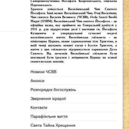
Священномученика Йосафата Коциловського
, єпископа
Перемиського.
Храмом опікується
Василіянський Чин Святого
Йосафата
. Інші назви:
Василіянський Чин, Отці Василіяни,
Чин святого Василія Великого (ЧСВВ), Ordо Sancti Basilii
Magni (OSBM)
. Василіянський Чин святого Йосафата – це
офіційна назва, яку прийнято на Генеральній капітулі у
1931 р. для підкреслення ролі і значення св. Йосафата
Кунцевича в упорядкуванні сучасної моделі
василіянського життя.
Василіянська спільнота
– це
мініатюрна Церква, повне харизматичне тіло Христове, в
якій ченці шукають повної злуки з Iсусом Христом, а
життя у цих спільнотах підтримується харизмами Духа
Святого. Від початків Василіянські спільноти були
покликані бути ідеалом і зміцнювати Церкву на основі
євангельських законів.
Новини ЧСВВ
Анонси
Розпорядок богослужінь
Звернення ієрархії
Контакти
Парафіяльне життя
Свята Тайна Хрещення