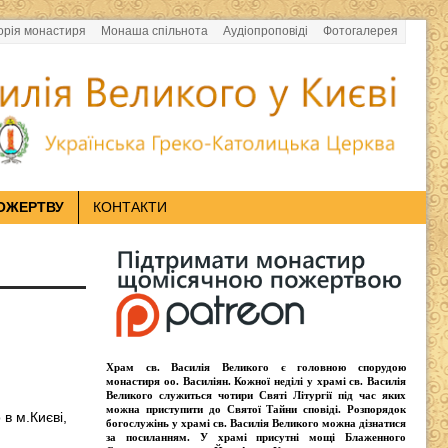
орія монастиря
Монаша спільнота
Аудіопроповіді
Фотогалерея
ОЖЕРТВУ
КОНТАКТИ
Храм св. Василія Великого
є головною спорудою
монастиря оо.
Василіян
. Кожної неділі у храмі св. Василія
Великого служиться чотири
Святі Літургії
під час яких
можна приступити до Святої Тайни сповіді.
Розпорядок
 в м.Києві,
богослужінь у храмі св. Василія Великого
можна дізнатися
за посиланням. У храмі присутні
мощі Блаженного