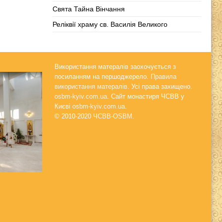
Свята Тайна Вінчання
Реліквії храму св. Василія Великого
Використання матералів заохочується з
посиланням на першоджерело.
Правила
використання матералів.
Усі права захищено.
osbm-kyiv.com.ua
. Сайт монастиря ЧСВВ у
Києві
osbm-kyiv.com.ua
.
© 2010-2020
ЧСВВ-OSBM
.