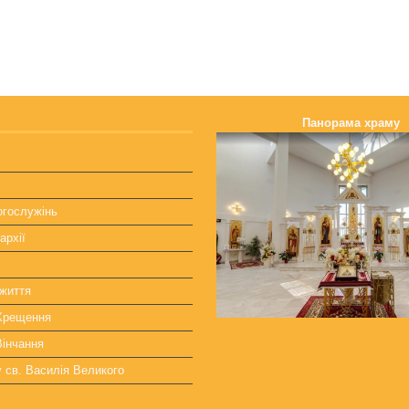
Панорама храму
огослужінь
архії
життя
 Хрещення
Вінчання
у св. Василія Великого