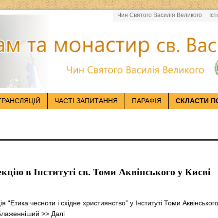
Чин Святого Василія Великого
Іст
ТРАНСЛЯЦІЙ
ЧАСТІ ЗАПИТАННЯ
ПАРАФІЯ
СКЛАСТИ П
цію в Інституті св. Томи Аквінського у Києві
ія “Етика чесноти і східне християнство” у Інституті Томи Аквінського
 Блаженніший
>> Далі