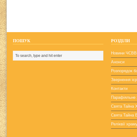
ПОШУК
РОЗДІЛИ
Новини ЧСВВ
Анонси
Розпорядок б
Звернення ієр
Контакти
Парафіяльне 
Свята Тайна
Свята Тайна 
Реліквії храм