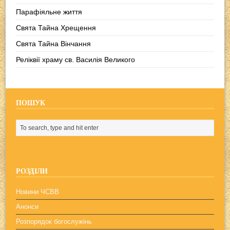
Парафіяльне життя
Свята Тайна Хрещення
Свята Тайна Вінчання
Реліквії храму св. Василія Великого
ПОШУК
РОЗДІЛИ
Новини ЧСВВ
Анонси
Розпорядок богослужінь