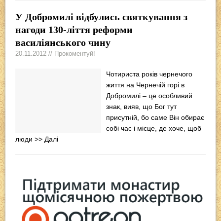
У Добромилі відбулись святкування з
нагоди 130-ліття реформи
василіянського чину
20.11.2012 // Прокоментуй!
Чотириста років чернечого
життя на Чернечій горі в
Добромилі – це особливий
знак, вияв, що Бог тут
присутній, бо саме Він обирає
собі час і місце, де хоче, щоб
люди
>> Далі