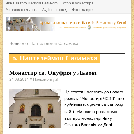
Чин Святого Василія Великого
Історія монастиря
Монаша спільнота
Аудіопроповіді
Фотогалерея
Home
» о. Пантелеймон Саламаха
о. Пантелеймон Саламаха
Монастир св. Онуфрія у Львові
24.08.2014 // Прокоментуй!
Ця стаття належить до нового
розділу “Монастирі ЧСВВ”, що
публікуватимуться на нашому
сайті. Ми охоче розкажемо
вам про монастирі Чину
Святого Василія
>> Далі