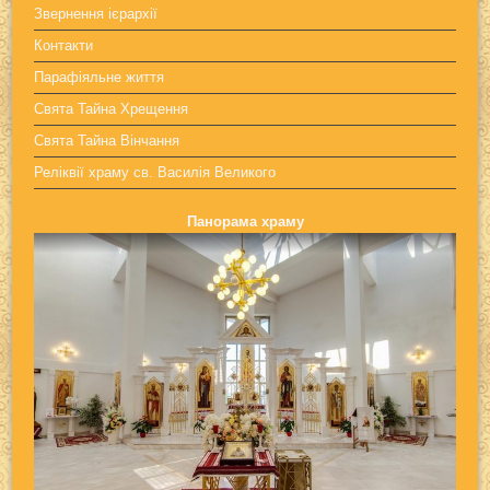
Звернення ієрархії
Контакти
Парафіяльне життя
Свята Тайна Хрещення
Свята Тайна Вінчання
Реліквії храму св. Василія Великого
Панорама храму