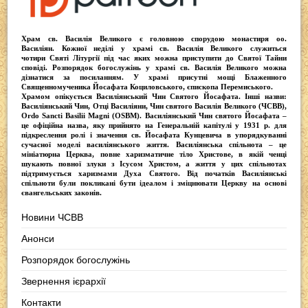
Храм св. Василія Великого
є головною спорудою монастиря оо.
Василіян
. Кожної неділі у храмі св. Василія Великого служиться
чотири
Святі Літургії
під час яких можна приступити до Святої Тайни
сповіді.
Розпорядок богослужінь у храмі св. Василія Великого
можна
дізнатися за посиланням. У храмі присутні
мощі Блаженного
Священномученика Йосафата Коциловського
, єпископа Перемиського.
Храмом опікується
Василіянський Чин Святого Йосафата
. Інші назви:
Василіянський Чин, Отці Василіяни, Чин святого Василія Великого (ЧСВВ),
Ordо Sancti Basilii Magni (OSBM)
. Василіянський Чин святого Йосафата –
це офіційна назва, яку прийнято на Генеральній капітулі у 1931 р. для
підкреслення ролі і значення св. Йосафата Кунцевича в упорядкуванні
сучасної моделі василіянського життя.
Василіянська спільнота
– це
мініатюрна Церква, повне харизматичне тіло Христове, в якій ченці
шукають повної злуки з Iсусом Христом, а життя у цих спільнотах
підтримується харизмами Духа Святого. Від початків Василіянські
спільноти були покликані бути ідеалом і зміцнювати Церкву на основі
євангельських законів.
Новини ЧСВВ
Анонси
Розпорядок богослужінь
Звернення ієрархії
Контакти