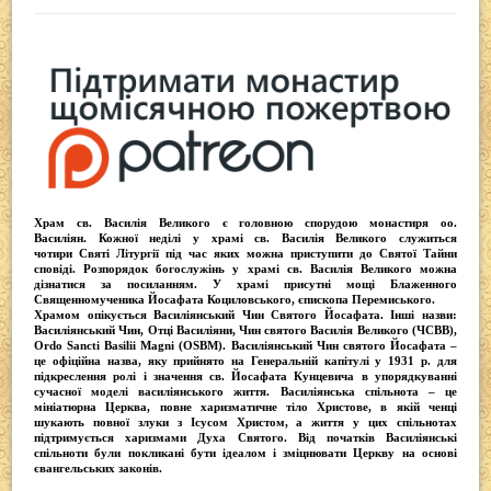
Храм св. Василія Великого
є головною спорудою монастиря оо.
Василіян
. Кожної неділі у храмі св. Василія Великого служиться
чотири
Святі Літургії
під час яких можна приступити до Святої Тайни
сповіді.
Розпорядок богослужінь у храмі св. Василія Великого
можна
дізнатися за посиланням. У храмі присутні
мощі Блаженного
Священномученика Йосафата Коциловського
, єпископа Перемиського.
Храмом опікується
Василіянський Чин Святого Йосафата
. Інші назви:
Василіянський Чин, Отці Василіяни, Чин святого Василія Великого (ЧСВВ),
Ordо Sancti Basilii Magni (OSBM)
. Василіянський Чин святого Йосафата –
це офіційна назва, яку прийнято на Генеральній капітулі у 1931 р. для
підкреслення ролі і значення св. Йосафата Кунцевича в упорядкуванні
сучасної моделі василіянського життя.
Василіянська спільнота
– це
мініатюрна Церква, повне харизматичне тіло Христове, в якій ченці
шукають повної злуки з Iсусом Христом, а життя у цих спільнотах
підтримується харизмами Духа Святого. Від початків Василіянські
спільноти були покликані бути ідеалом і зміцнювати Церкву на основі
євангельських законів.