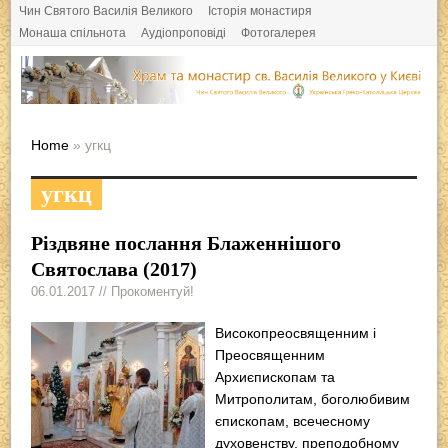
Чин Святого Василія Великого
Історія монастиря
Монаша спільнота
Аудіопроповіді
Фотогалерея
Home
» угкц
угкц
Різдвяне послання Блаженнішого
Святослава (2017)
06.01.2017 // Прокоментуй!
Високопреосвященним і
Преосвященним
Архиєпископам та
Митрополитам, боголюбивим
єпископам, всечесному
духовенству, преподобному