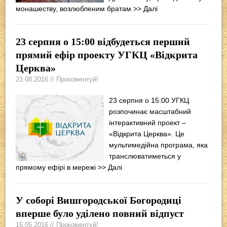
монашеству, возлюбленим братам
>> Далі
23 серпня о 15:00 відбудеться перший
прямий ефір проекту УГКЦ «Відкрита
Церква»
23.08.2016 // Прокоментуй!
23 серпня о 15:00 УГКЦ
розпочинає масштабний
інтерактивний проект –
«Відкрита Церква». Це
мультимедійна програма, яка
транслюватиметься у
прямому ефірі в мережі
>> Далі
У соборі Вишгородської Богородиці
вперше було уділено повний відпуст
16.05.2016 // Прокоментуй!