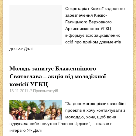
Секретаріат Комісії кадрового
забезпечення Києво-
Галицького Верховного
Архиєпископства УГКЦ
інформує всіх зацікавлених
осіб про прийом документів
для
>> Далі
Молодь запитує Блаженнішого
Святослава – акція від молодіжної
комісії УГКЦ
13.11.2011 // Прокоментуй!
“За допомогою різних засобів і
проектів я хочу контактувати з
молоддю, хочу, щоб вона
відчувала себе почутою Главою Церкви”, – сказав в
інтерв’ю
>> Далі