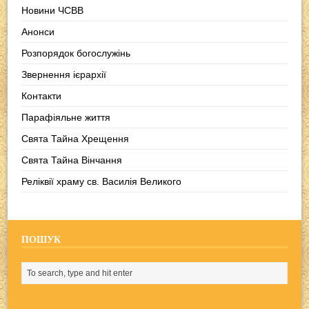
Новини ЧСВВ
Анонси
Розпорядок богослужінь
Звернення ієрархії
Контакти
Парафіяльне життя
Свята Тайна Хрещення
Свята Тайна Вінчання
Реліквії храму св. Василія Великого
ПОШУК