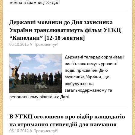
можна в крамниці
>> Далі
Державні мовники до Дня захисника
України транслюватимуть фільм УГКЦ
“Капелани” [12-18 жовтня]
06.10.2015 // Прокоментуй!
Державні телерадіоорганізації
висвітлюватимуть урочисті
події, присвячені Дню
захисника України, що
відбудуться на
загальнодержавному та
регіональному рівнях.
>> Далі
В УГКЦ оголошено про відбір кандидатів
на отримання стипендій для навчання
06.10.2012 // Прокоментуй!