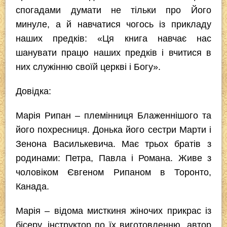
спогадами думати не тільки про Його
минуле, а й навчатися чогось із прикладу
наших предків: «Ця книга навчає нас
шанувати працю наших предків і вчитися в
них служінню своїй церкві і Богу».
Довідка:
Марія Рипан – племінниця Блаженнішого та
його похресниця. Донька його сестри Марти і
Зенона Василькевича. Має трьох братів з
родинами: Петра, Павла і Романа. Живе з
чоловіком Євгеном Рипаном в Торонто,
Канада.
Марія – відома мисткиня жіночих прикрас із
бісеру, інструктор по їх виготовленню, автор