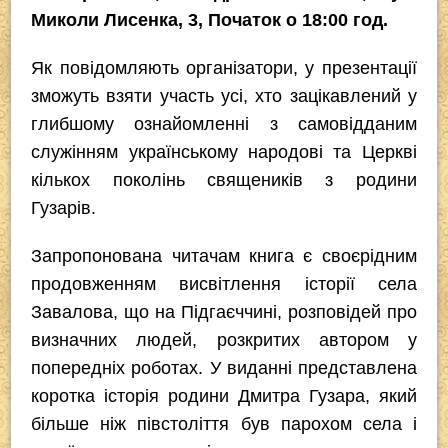
Миколи Лисенка, 3, Початок о 18:00 год.
Як повідомляють організатори, у презентації
зможуть взяти участь усі, хто зацікавлений у
глибшому ознайомленні з самовідданим
служінням українському народові та Церкві
кількох поколінь священиків з родини
Гузарів.
Запропонована читачам книга є своєрідним
продовженням висвітлення історії села
Завалова, що на Підгаєччині, розповідей про
визначних людей, розкритих автором у
попередніх роботах. У виданні представлена
коротка історія родини Дмитра Гузара, який
більше ніж півстоліття був парохом села і