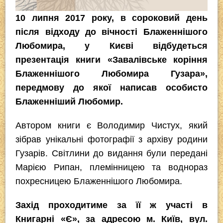
10 липня 2017 року, в сороковий день
після відходу до вічності Блаженнішого
Любомира, у Києві відбудеться
презентація книги «Завалівське коріння
Блаженнішого Любомира Гузара»,
передмову до якої написав особисто
Блаженніший Любомир.
Автором книги є Володимир Чистух, який
зібрав унікальні фотографії з архіву родини
Гузарів. Світлини до видання були передані
Марією Рипан, племінницею та воднораз
похресницею Блаженнішого Любомира.
Захід проходитиме за її ж участі в
Книгарні «Є», за адресою м. Київ, вул.