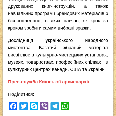
друкованих книг-інструкцій, а також
навчальних програм і брендових матеріалів з
бісероплетіння, в яких навчає, як крок за
кроком зробити самим вибрані зразки.
Дослідниця українського народного
мистецтва. Багатий зібраний матеріал
висвітлює в культурно-мистецьких установах,
музеях, товариствах, професійних спілках і в
культурних центрах Канади, США та України
Прес-служба Київської архиєпархії
Поділитися:
F
T
S
Vi
T
W
a
wi
ky
b
el
h