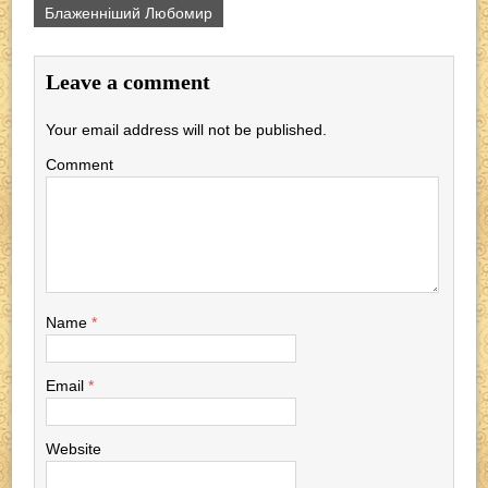
Блаженніший Любомир
c
tt
p
er
e
at
e
er
e
gr
s
Leave a comment
b
a
A
o
m
p
Your email address will not be published.
o
p
Comment
k
Name
*
Email
*
Website