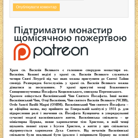
Храм св. Василія Великого
є головною спорудою монастиря оо.
Василіян
. Кожної неділі у храмі св. Василія Великого служиться
чотири
Святі Літургії
під час яких можна приступити до Святої Тайни
сповіді.
Розпорядок богослужінь у храмі св. Василія Великого
можна
дізнатися за посиланням. У храмі присутні
мощі Блаженного
Священномученика Йосафата Коциловського
, єпископа Перемиського.
Храмом опікується
Василіянський Чин Святого Йосафата
. Інші назви:
Василіянський Чин, Отці Василіяни, Чин святого Василія Великого (ЧСВВ),
Ordо Sancti Basilii Magni (OSBM)
. Василіянський Чин святого Йосафата –
це офіційна назва, яку прийнято на Генеральній капітулі у 1931 р. для
підкреслення ролі і значення св. Йосафата Кунцевича в упорядкуванні
сучасної моделі василіянського життя.
Василіянська спільнота
– це
мініатюрна Церква, повне харизматичне тіло Христове, в якій ченці
шукають повної злуки з Iсусом Христом, а життя у цих спільнотах
підтримується харизмами Духа Святого. Від початків Василіянські
спільноти були покликані бути ідеалом і зміцнювати Церкву на основі