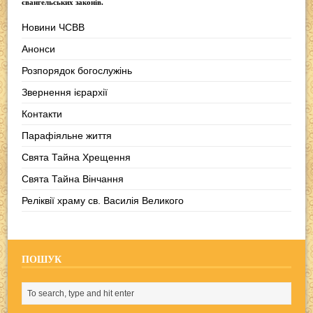
євангельських законів.
Новини ЧСВВ
Анонси
Розпорядок богослужінь
Звернення ієрархії
Контакти
Парафіяльне життя
Свята Тайна Хрещення
Свята Тайна Вінчання
Реліквії храму св. Василія Великого
ПОШУК