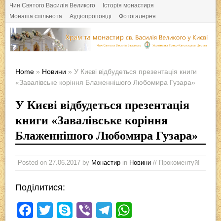
Чин Святого Василія Великого
Історія монастиря
Монаша спільнота
Аудіопроповіді
Фотогалерея
Home
»
Новини
» У Києві відбудеться презентація книги
«Завалівське коріння Блаженнішого Любомира Гузара»
У Києві відбудеться презентація
книги «Завалівське коріння
Блаженнішого Любомира Гузара»
Posted on
27.06.2017
by
Монастир
in
Новини
// Прокоментуй!
Поділитися:
F
T
S
Vi
T
W