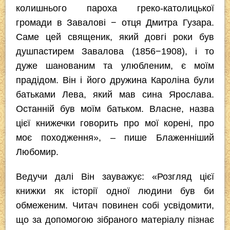
колишнього пароха греко-католицької
громади в Завалові − отця Дмитра Гузара.
Саме цей священик, який довгі роки був
душпастирем Завалова (1856−1908), і то
дуже шанованим та улюбленим, є моїм
прадідом. Він і його дружина Кароліна були
батьками Лева, який мав сина Ярослава.
Останній був моїм батьком. Власне, назва
цієї книжечки говорить про мої корені, про
моє походження», – пише Блаженніший
Любомир.
Ведучи далі Він зауважує: «Розгляд цієї
книжки як історії одної людини був би
обмеженим. Читач повинен собі усвідомити,
що за допомогою зібраного матеріалу пізнає