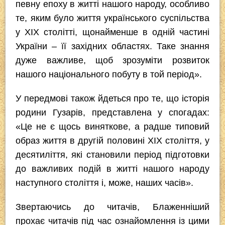
певну епоху в житті нашого народу, особливо
те, яким було життя українського суспільства
у ХІХ столітті, щонайменше в одній частині
України – її західних областях. Таке знання
дуже важливе, щоб зрозуміти розвиток
нашого національного побуту в той період».
У передмові також йдеться про те, що історія
родини Гузарів, представлена у спогадах:
«Це не є щось виняткове, а радше типовий
образ життя в другій половині ХІХ століття, у
десятиліття, які становили період підготовки
до важливих подій в житті нашого народу
наступного століття і, може, наших часів».
Звертаючись до читачів, Блаженніший
прохає читачів під час ознайомлення із цими