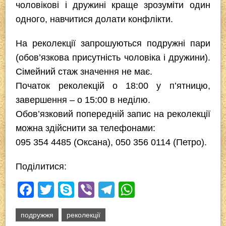
чоловікові і дружині краще зрозуміти один
одного, навчитися долати конфлікти.
На реколекції запрошуються подружні пари
(обов’язкова присутність чоловіка і дружини).
Сімейний стаж значення не має.
Початок реколекцій о 18:00 у п’ятницю,
завершення – о 15:00 в неділю.
Обов’язковий попередній запис на реколекції
можна здійснити за телефонами:
095 354 4485 (Оксана), 050 356 0114 (Петро).
Поділитися:
F
T
S
Vi
T
W
a
wi
ky
b
el
h
подружжя
реколекції
c
tt
p
er
e
at