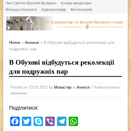
Чин Святого Василія Великого
Історія монастиря
Монаша спільнота
Аудіопроповіді
Фотогалерея
Home
»
Анонси
» В Обухові відбудуться реколекції для
подружніх пар
В Обухові відбудуться реколекції
для подружніх пар
Posted on
03.03.2012
by
Монастир
in
Анонси
// Коментування
вимкнено
Поділитися:
F
T
S
Vi
T
W
a
wi
ky
b
el
h