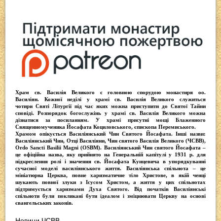
e
er
e
gr
s
b
a
A
o
m
p
o
p
k
Храм св. Василія Великого
є головною спорудою монастиря оо.
Василіян
. Кожної неділі у храмі св. Василія Великого служиться
чотири
Святі Літургії
під час яких можна приступити до Святої Тайни
сповіді.
Розпорядок богослужінь у храмі св. Василія Великого
можна
дізнатися за посиланням. У храмі присутні
мощі Блаженного
Священномученика Йосафата Коциловського
, єпископа Перемиського.
Храмом опікується
Василіянський Чин Святого Йосафата
. Інші назви:
Василіянський Чин, Отці Василіяни, Чин святого Василія Великого (ЧСВВ),
Ordо Sancti Basilii Magni (OSBM)
. Василіянський Чин святого Йосафата –
це офіційна назва, яку прийнято на Генеральній капітулі у 1931 р. для
підкреслення ролі і значення св. Йосафата Кунцевича в упорядкуванні
сучасної моделі василіянського життя.
Василіянська спільнота
– це
мініатюрна Церква, повне харизматичне тіло Христове, в якій ченці
шукають повної злуки з Iсусом Христом, а життя у цих спільнотах
підтримується харизмами Духа Святого. Від початків Василіянські
спільноти були покликані бути ідеалом і зміцнювати Церкву на основі
євангельських законів.
Новини ЧСВВ