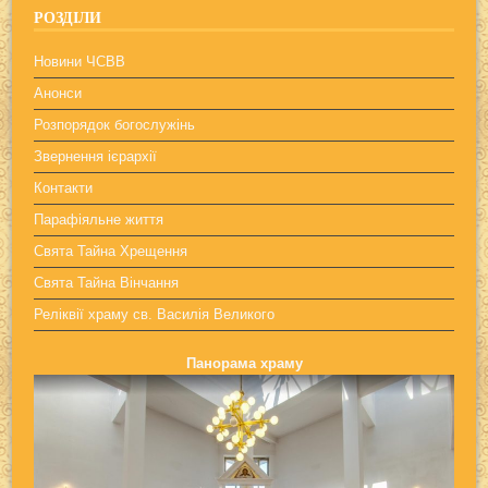
РОЗДІЛИ
Новини ЧСВВ
Анонси
Розпорядок богослужінь
Звернення ієрархії
Контакти
Парафіяльне життя
Свята Тайна Хрещення
Свята Тайна Вінчання
Реліквії храму св. Василія Великого
Панорама храму