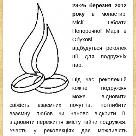
23-25 березня 2012
c
tt
p
er
e
at
року
в монастирі
e
er
e
gr
s
Місії Облати
b
a
A
Непорочної Марії в
o
m
p
Обухові
o
p
відбудуться реколек
k
ції для подружніх
пар.
Під час реколекцій
кожне подружжя
може відновити
свіжість взаємних почуттів, поглибити
взаємну любов чи наново відкрити її,
відновити пережиття змісту тайни подружжя.
Участь у реколекціях дає можливість