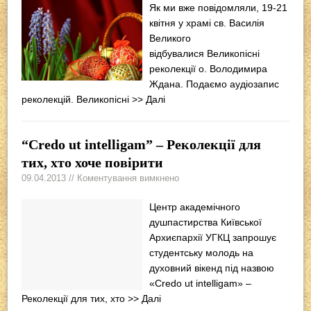
Як ми вже повідомляли, 19-21
квітня у храмі св. Василія
Великого
відбувалися Великопісні
реколекції о. Володимира
Ждана. Подаємо аудіозапис
реколекцій. Великопісні
>> Далі
“Credo ut intelligam” – Реколекції для
тих, хто хоче повірити
09.04.2013 // Коментування вимкнено
Центр академічного
душпастирства Київської
Архиєпархії УГКЦ запрошує
студентську молодь на
духовний вікенд під назвою
«Credo ut intelligam» –
Реколекції для тих, хто
>> Далі