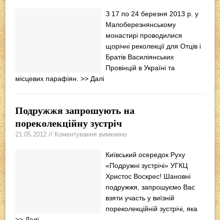
З 17 по 24 березня 2013 р. у
Малоберезнянському
монастирі проводилися
щорічні реколекції для Отців і
Братів Василіянських
Провінцій в Україні та
місцевих парафіян.
>> Далі
Подружжя запрошують на
пореколекційну зустріч
21.05.2012 // Коментування вимкнено
Київський осередок Руху
«Подружні зустрічі» УГКЦ
Христос Воскрес! Шановні
подружжя, запрошуємо Вас
взяти участь у виїзній
пореколекційній зустрічі, яка
>> Далі