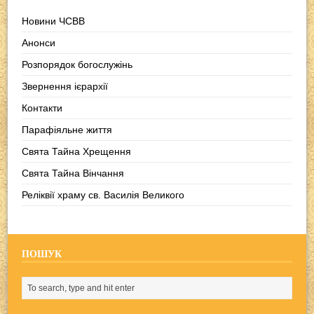
Новини ЧСВВ
Анонси
Розпорядок богослужінь
Звернення ієрархії
Контакти
Парафіяльне життя
Свята Тайна Хрещення
Свята Тайна Вінчання
Реліквії храму св. Василія Великого
ПОШУК