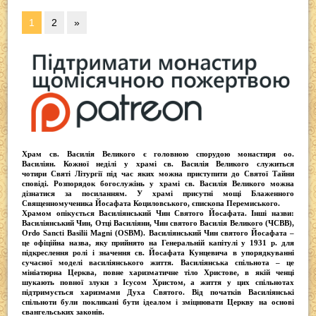
1
2
»
Храм св. Василія Великого
є головною спорудою монастиря оо.
Василіян
. Кожної неділі у храмі св. Василія Великого служиться
чотири
Святі Літургії
під час яких можна приступити до Святої Тайни
сповіді.
Розпорядок богослужінь у храмі св. Василія Великого
можна
дізнатися за посиланням. У храмі присутні
мощі Блаженного
Священномученика Йосафата Коциловського
, єпископа Перемиського.
Храмом опікується
Василіянський Чин Святого Йосафата
. Інші назви:
Василіянський Чин, Отці Василіяни, Чин святого Василія Великого (ЧСВВ),
Ordо Sancti Basilii Magni (OSBM)
. Василіянський Чин святого Йосафата –
це офіційна назва, яку прийнято на Генеральній капітулі у 1931 р. для
підкреслення ролі і значення св. Йосафата Кунцевича в упорядкуванні
сучасної моделі василіянського життя.
Василіянська спільнота
– це
мініатюрна Церква, повне харизматичне тіло Христове, в якій ченці
шукають повної злуки з Iсусом Христом, а життя у цих спільнотах
підтримується харизмами Духа Святого. Від початків Василіянські
спільноти були покликані бути ідеалом і зміцнювати Церкву на основі
євангельських законів.