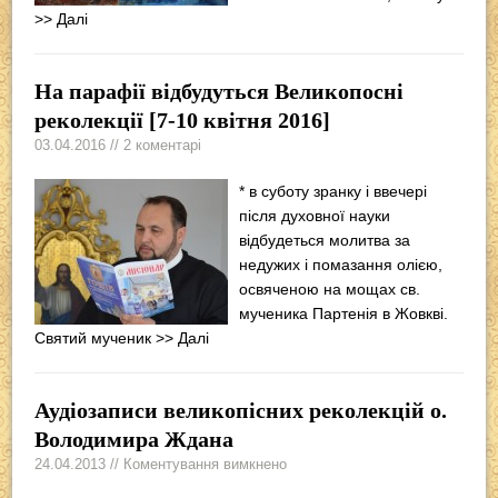
>> Далі
На парафії відбудуться Великопосні
реколекції [7-10 квітня 2016]
03.04.2016 // 2 коментарі
* в суботу зранку і ввечері
після духовної науки
відбудеться молитва за
недужих і помазання олією,
освяченою на мощах св.
мученика Партенія в Жовкві.
Святий мученик
>> Далі
Аудіозаписи великопісних реколекцій о.
Володимира Ждана
24.04.2013 // Коментування вимкнено