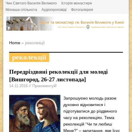
Чин Святого Василія Великого
Історія монастиря
Монаша спільнота
Аудіопроповіді
Фотогалерея
Home
» реколекції
реколекції
Передріздвяні реколекції для молоді
[Вишгород, 26-27 листопада]
14.11.2016 // Прокоментуй!
Запрошуємо молодь разом
духовно відновитися і
підготуватися до різдвяного
часу на реколекціях. Тема
реколекцій “Чи ти любиш
Мене?” – запитання, яке Ісус