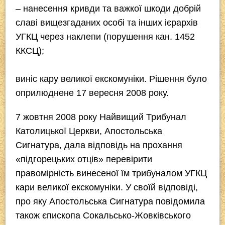
– нанесення кривди та важкої шкоди добрій
славі вищезгаданих особі та інших ієрархів
УГКЦ через наклепи (порушення кан. 1452
ККСЦ);
виніс кару великої екскомуніки. Рішення було
оприлюднене 17 вересня 2008 року.
7 жовтня 2008 року Найвищий Трибунал
Католицької Церкви, Апостольська
Сигнатура, дала відповідь на прохання
«підгорецьких отців» перевірити
правомірність винесеної їм трибуналом УГКЦ
кари великої екскомуніки. У своїй відповіді,
про яку Апостольська Сигнатура повідомила
також єпископа Сокальсько-Жовківського