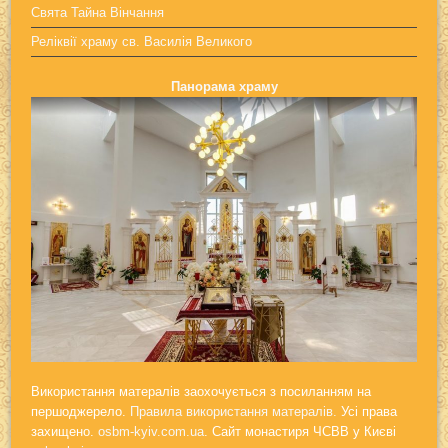
Свята Тайна Вінчання
Реліквії храму св. Василія Великого
Панорама храму
Використання матералів заохочується з посиланням на
першоджерело.
Правила використання матералів.
Усі права
захищено.
osbm-kyiv.com.ua
. Сайт монастиря ЧСВВ у Києві