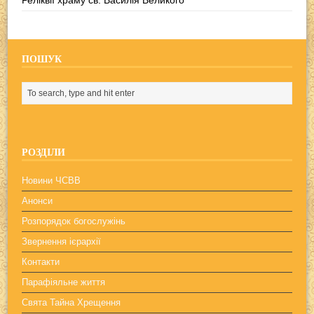
Реліквії храму св. Василія Великого
ПОШУК
РОЗДІЛИ
Новини ЧСВВ
Анонси
Розпорядок богослужінь
Звернення ієрархії
Контакти
Парафіяльне життя
Свята Тайна Хрещення