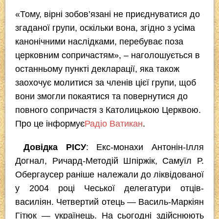
«Тому, вірні зобов’язані не приєднуватися до
згаданої групи, оскільки вона, згідно з усіма
канонічними наслідками, перебуває поза
церковним сопричастям», – наголошується в
останньому пункті декларації, яка також
заохочує молитися за членів цієї групи, щоб
вони змогли покаятися та повернутися до
повного сопричастя з Католицькою Церквою.
Про це інформує
Радіо Ватикан
.
Довідка РІСУ
: Екс-монахи Антонін-Ілля
Догнал, Ричард-Методій Шпіржік, Самуїл Р.
Обергаусер раніше належали до ліквідованої
у 2004 році Чеської делегатури отців-
василіян. Четвертий отець — Василь-Маркіян
Гітюк — українець. На сьогодні здійснюють