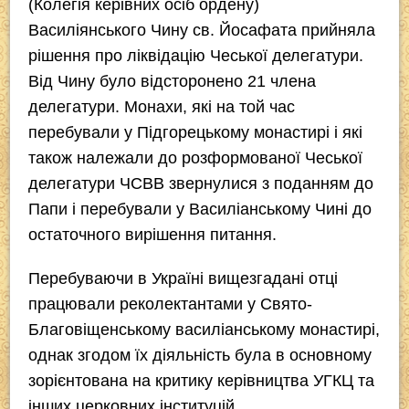
(Колегія керівних осіб ордену)
Василіянського Чину св. Йосафата прийняла
рішення про ліквідацію Чеської делегатури.
Від Чину було відсторонено 21 члена
делегатури. Монахи, які на той час
перебували у Підгорецькому монастирі і які
також належали до розформованої Чеської
делегатури ЧСВВ звернулися з поданням до
Папи і перебували у Василіанському Чині до
остаточного вирішення питання.
Перебуваючи в Україні вищезгадані отці
працювали реколектантами у Свято-
Благовіщенському василіанському монастирі,
однак згодом їх діяльність була в основному
зорієнтована на критику керівництва УГКЦ та
інших церковних інституцій.