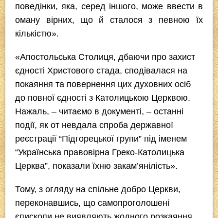
поведінки, яка, серед іншого, може ввести в
оману вірних, що й сталося з певною їх
кількістю».
«Апостольська Столиця, дбаючи про захист
єдності Христового стада, сподівалася на
покаяння та повернення цих духовних осіб
до повної єдності з Католицькою Церквою.
Нажаль, – читаємо в документі, – останні
події, як от невдала спроба державної
реєстрації “Підгорецької групи” під іменем
“Українська правовірна Греко-Католицька
Церква”, показали їхню закам’янілість».
Тому, з огляду на спільне добро Церкви,
переконавшись, що самопроголошені
єпископи не виявляють жодного розкаяння,