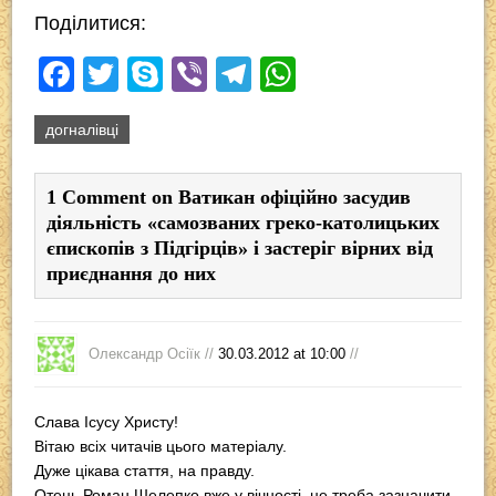
Поділитися:
F
T
S
Vi
T
W
a
wi
ky
b
el
h
догналівці
c
tt
p
er
e
at
e
er
e
gr
s
1 Comment on Ватикан офіційно засудив
b
a
A
діяльність «самозваних греко-католицьких
o
m
p
єпископів з Підгірців» і застеріг вірних від
приєднання до них
o
p
k
Олександр Осіїк //
30.03.2012 at 10:00
//
Слава Ісусу Христу!
Вітаю всіх читачів цього матеріалу.
Дуже цікава стаття, на правду.
Отець Роман Шелепко вже у вічності, це треба зазначити,