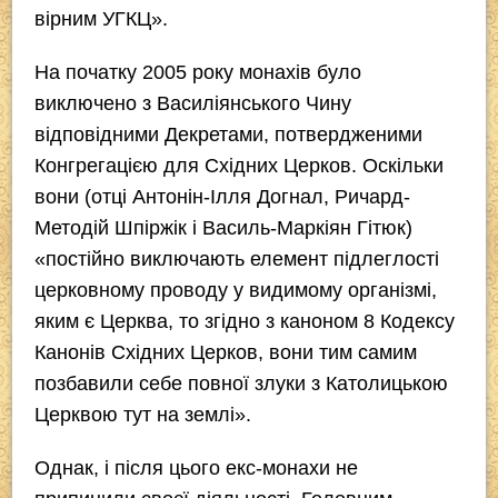
вірним УГКЦ».
На початку 2005 року монахів було
виключено з Василіянського Чину
відповідними Декретами, потвердженими
Конгрегацією для Східних Церков. Оскільки
вони (отці Антонін-Ілля Догнал, Ричард-
Методій Шпіржік і Василь-Маркіян Гітюк)
«постійно виключають елемент підлеглості
церковному проводу у видимому організмі,
яким є Церква, то згідно з каноном 8 Кодексу
Канонів Східних Церков, вони тим самим
позбавили себе повної злуки з Католицькою
Церквою тут на землі».
Однак, і після цього екс-монахи не