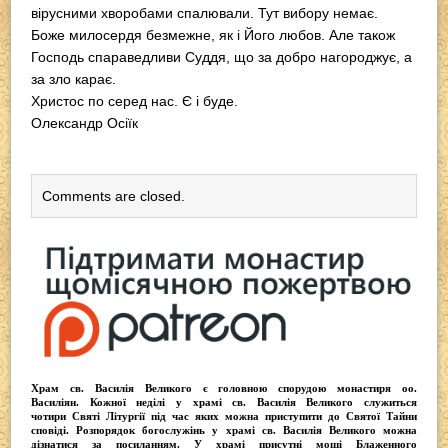
вірусними хворобами спалювали. Тут вибору немає.
Боже милосердя безмежне, як і Його любов. Але також
Господь спараведливи Суддя, що за добро нагороджує, а
за зло карає.
Христос по серед нас. Є і буде.
Олександр Осіїк
Comments are closed.
Храм св. Василія Великого
є головною спорудою монастиря оо.
Василіян
. Кожної неділі у храмі св. Василія Великого служиться
чотири
Святі Літургії
під час яких можна приступити до Святої Тайни
сповіді.
Розпорядок богослужінь у храмі св. Василія Великого
можна
дізнатися за посиланням. У храмі присутні
мощі Блаженного