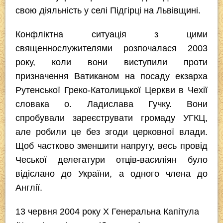
свою діяльність у селі Підгірці на Львівщині.
Конфліктна ситуація з цими
священнослужителями розпочалася 2003
року, коли вони виступили проти
призначення Ватиканом на посаду екзарха
Рутенської Греко-Католицької Церкви в Чехії
словака о. Ладислава Гучку. Вони
спробували зареєструвати громаду УГКЦ,
але робили це без згоди церковної влади.
Щоб частково зменшити напругу, весь провід
Чеської делегатури отців-василіян було
відіслано до України, а одного члена до
Англії.
13 червня 2004 року Х Генеральна Капітула