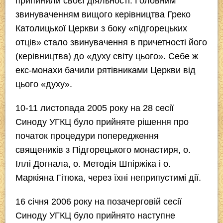
припинили своєї діяльності. Головним
звинуваченням вищого керівництва Греко
Католицької Церкви з боку «підгорецьких
отців» стало звинувачення в причетності його
(керівництва) до «духу світу цього». Себе ж
екс-монахи бачили рятівниками Церкви від
цього «духу».
10-11 листопада 2005 року на 28 сесії
Синоду УГКЦ було прийняте рішення про
початок процедури попередження
священиків з Підгорецького монастиря, о.
Іллі Догнала, о. Методія Шпіржіка і о.
Маркіяна Гітюка, через їхні неприпустимі дії.
16 січня 2006 року на позачерговій сесії
Синоду УГКЦ було прийнято наступне