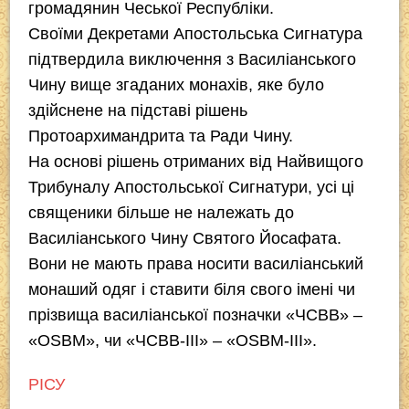
громадянин Чеської Республіки.
Своїми Декретами Апостольська Сигнатура
підтвердила виключення з Василіанського
Чину вище згаданих монахів, яке було
здійснене на підставі рішень
Протоархимандрита та Ради Чину.
На основі рішень отриманих від Найвищого
Трибуналу Апостольської Сигнатури, усі ці
священики більше не належать до
Василіанського Чину Святого Йосафата.
Вони не мають права носити василіанський
монаший одяг і ставити біля свого імені чи
прізвища василіанської позначки «ЧСВВ» –
«OSBM», чи «ЧСВВ-ІІІ» – «OSBM-III».
РІСУ