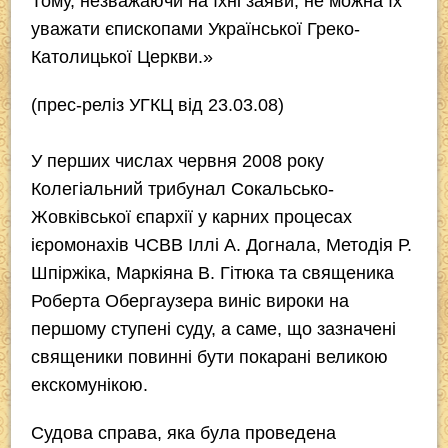
Тому, незважаючи на їхні заяви, не можна їх
уважати єпископами Української Греко-
Католицької Церкви.»
(прес-реліз УГКЦ від 23.03.08)
У перших числах червня 2008 року
Колегіальний трибунал Сокальсько-
Жовківської єпархії у карних процесах
ієромонахів ЧСВВ Іллі А. Догнала, Методія Р.
Шпіржіка, Маркіяна В. Гітюка та священика
Роберта Обергаузера виніс вироки на
першому ступені суду, а саме, що зазначені
священики повинні бути покарані великою
екскомунікою.
Судова справа, яка була проведена