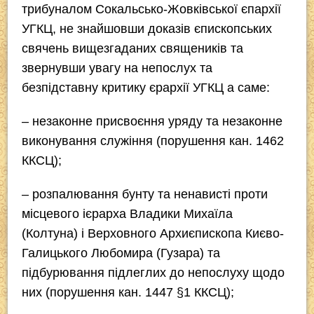
трибуналом Сокальсько-Жовківської єпархії
УГКЦ, не знайшовши доказів єпископських
свячень вищезгаданих священиків та
звернувши увагу на непослух та
безпідставну критику єрархії УГКЦ а саме:
– незаконне присвоєння уряду та незаконне
виконування служіння (порушення кан. 1462
ККСЦ);
– розпалювання бунту та ненависті проти
місцевого ієрарха Владики Михаїла
(Колтуна) і Верховного Архиєпископа Києво-
Галицького Любомира (Гузара) та
підбурювання підлеглих до непослуху щодо
них (порушення кан. 1447 §1 ККСЦ);