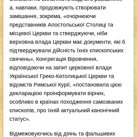
а, навпаки, продовжують створювати
замішання, зокрема, «очорнюючи
представників Апостольської Столиці та
місцевої Церкви та стверджуючи, ніби
верховна влада Церкви має документи, які б
підтверджували дійсність їхніх єпископських
свячень», Конгрегація Віровчення,
відповідаючи на запит церковної влади
Української Греко-Католицької Церкви та
відомств Римської Курії, «постановила цією
декларацією проінформувати вірних,
особливо в країнах походження самозваних
єпископів, про їхній актуальний канонічний
статус».
Відмежовуючись від діянь та фальшивих