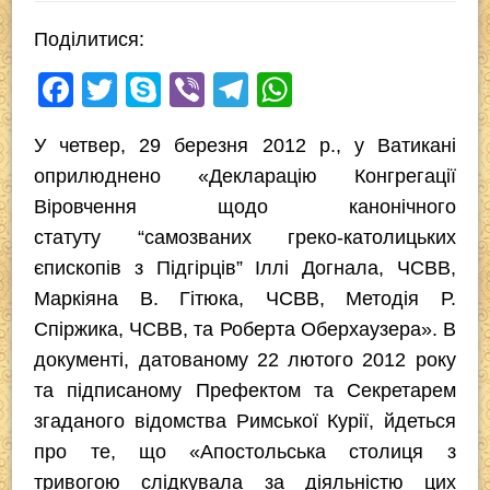
Поділитися:
F
T
S
Vi
T
W
a
wi
ky
b
el
h
У четвер, 29 березня 2012 р., у Ватикані
c
tt
p
er
e
at
оприлюднено «Декларацію Конгрегації
e
er
e
gr
s
Віровчення щодо канонічного
b
a
A
статуту “самозваних греко-католицьких
o
m
p
єпископів з Підгірців” Іллі Догнала, ЧСВВ,
o
p
Маркіяна В. Гітюка, ЧСВВ, Методія Р.
k
Спіржика, ЧСВВ, та Роберта Оберхаузера». В
документі, датованому 22 лютого 2012 року
та підписаному Префектом та Секретарем
згаданого відомства Римської Курії, йдеться
про те, що «Апостольська столиця з
тривогою слідкувала за діяльністю цих