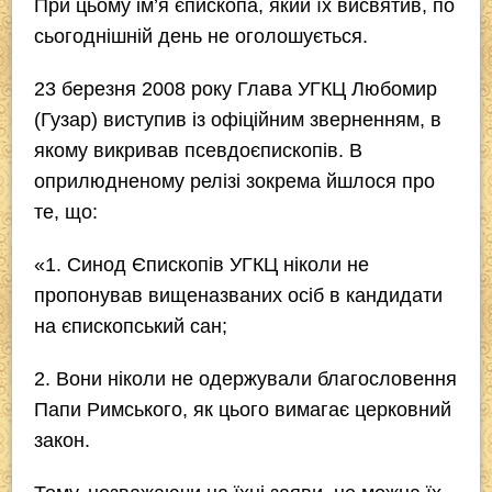
При цьому ім’я єпископа, який їх висвятив, по
сьогоднішній день не оголошується.
23 березня 2008 року Глава УГКЦ Любомир
(Гузар) виступив із офіційним зверненням, в
якому викривав псевдоєпископів. В
оприлюдненому релізі зокрема йшлося про
те, що:
«1. Синод Єпископів УГКЦ ніколи не
пропонував вищеназваних осіб в кандидати
на єпископський сан;
2. Вони ніколи не одержували благословення
Папи Римського, як цього вимагає церковний
закон.