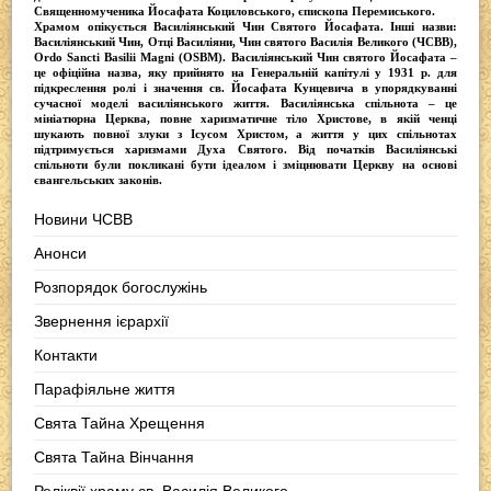
Священномученика Йосафата Коциловського
, єпископа Перемиського.
Храмом опікується
Василіянський Чин Святого Йосафата
. Інші назви:
Василіянський Чин, Отці Василіяни, Чин святого Василія Великого (ЧСВВ),
Ordо Sancti Basilii Magni (OSBM)
. Василіянський Чин святого Йосафата –
це офіційна назва, яку прийнято на Генеральній капітулі у 1931 р. для
підкреслення ролі і значення св. Йосафата Кунцевича в упорядкуванні
сучасної моделі василіянського життя.
Василіянська спільнота
– це
мініатюрна Церква, повне харизматичне тіло Христове, в якій ченці
шукають повної злуки з Iсусом Христом, а життя у цих спільнотах
підтримується харизмами Духа Святого. Від початків Василіянські
спільноти були покликані бути ідеалом і зміцнювати Церкву на основі
євангельських законів.
Новини ЧСВВ
Анонси
Розпорядок богослужінь
Звернення ієрархії
Контакти
Парафіяльне життя
Свята Тайна Хрещення
Свята Тайна Вінчання