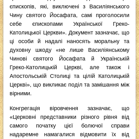
єпископів, які, виключені з Василіянського
Чину святого Йосафата, самі проголосили
себе єпископами Української Греко-
Католицької Церкви». Документ зазначає, що
ці особи й надалі наносять моральну та
духовну шкоду «не лише Василіянському
Чинові святого Йосафата й Українській
Греко-Католицькій Церкві, але також і
Апостольській Столиці та цілій Католицькій
Церкві», що викликає поділ та замішання між
вірними.
Конгрегація віровчення зазначає, що
«Церковні представники різного рівня від
самого початку цієї болючої справи
надаремне намагалися відмовити їх від