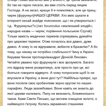
бо так не гарно писати, він вже стоїть перед лицем
Господа. А на загал, краще б я помилявся, але це прищ-
чиряк (фурункул)НАШОЇ ЦЕРКВИ. Хто вміє шукати в
інтернеті нехай знайде пояснення, що і як утворюється і
т.д.. Фурункульо?з (лат. furunculus «маленький злодій»;
народна назва — чиряк; порівнння польською Czyrak)
Тільки замість медичних термінів спрямувань думайте
про церковні терміни. Отже почалось все давно, дуже
давно. А чому їх не відправили, вибачте в Бразилію? А бо
тому, що нікому не потрібно стабільності Чину в Україні.
Керував Чином протоархімандрит Діонісій Ляхович.
Читайте уважно про фурункули і все зрозумієте. Багато
хто відразу мене розкритикує, але просто про це, всі
бояться говорити відверто. А чому попросили щоб їх не
впускали в Україну, а вони досі тут? Найбільш прикро, що
вони посіяли своє хробачливе зерно кругом по наших
парафіях. Люди зазомбовані. Вони навіть не знають до
якої церкви належать. Папу не визнають, Блаженнішого
також. Каже Святе Письмо, що вогнем очищене золото, є
найвищого ґатунку. Колись заражених сташними