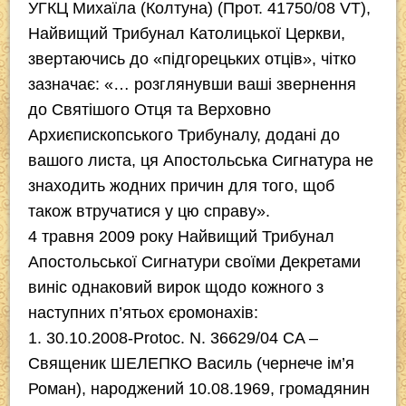
УГКЦ Михаїла (Колтуна) (Прот. 41750/08 VT),
Найвищий Трибунал Католицької Церкви,
звертаючись до «підгорецьких отців», чітко
зазначає: «… розглянувши ваші звернення
до Святішого Отця та Верховно
Архиєпископського Трибуналу, додані до
вашого листа, ця Апостольська Сигнатура не
знаходить жодних причин для того, щоб
також втручатися у цю справу».
4 травня 2009 року Найвищий Трибунал
Апостольської Сигнатури своїми Декретами
виніс однаковий вирок щодо кожного з
наступних п’ятьох єромонахів:
1. 30.10.2008-Protoc. N. 36629/04 CA –
Священик ШЕЛЕПКО Василь (чернече ім’я
Роман), народжений 10.08.1969, громадянин