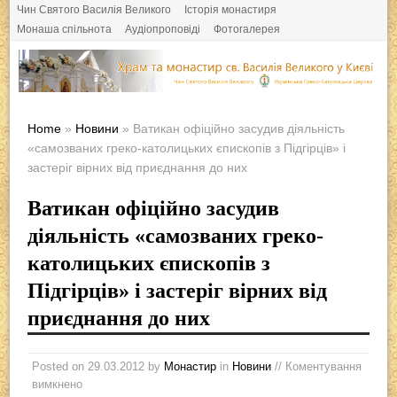
Чин Святого Василія Великого
Історія монастиря
Монаша спільнота
Аудіопроповіді
Фотогалерея
Home
»
Новини
» Ватикан офіційно засудив діяльність
«самозваних греко-католицьких єпископів з Підгірців» і
застеріг вірних від приєднання до них
Ватикан офіційно засудив
діяльність «самозваних греко-
католицьких єпископів з
Підгірців» і застеріг вірних від
приєднання до них
Posted on
29.03.2012
by
Монастир
in
Новини
// Коментування
вимкнено