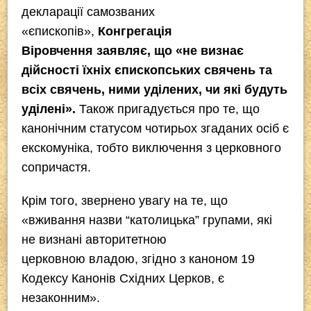
декларації самозваних
«єпископів»,
Конгрегація
Віровчення заявляє, що «не визнає
дійсності їхніх єпископських свячень та
всіх свячень, ними уділених, чи які будуть
уділені».
Також пригадується про те, що
канонічним статусом чотирьох згаданих осіб є
екскомуніка, тобто виключення з церковного
сопричастя.
Крім того, звернено увагу на те, що
«вживання назви “католицька” групами, які
не визнані авторитетною
церковною владою, згідно з каноном 19
Кодексу Канонів Східних Церков, є
незаконним».