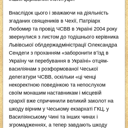
Внаслідок цього і зважаючи на діяльність
згаданих священиків в Чехії, Патріарх
Любомир та провід ЧСВВ в Україні 2004 року
звернулися з листом до тодішнього керівника
Львівської облдержадміністрації Олександра
Сендеги з проханням «заборонити в’їзд в
Україну чи перебування в Україні» отцям-
василіянам з розформованої Чеської
делегатури ЧСВВ, оскільки «ці ченці
некоректною поведінкою та непослухом
своїм монашим наставникам і місцевій
єрархії вже спричинили великий заколот на
шкоду вірним у Чеському екзархаті ГКЦ, у
Василіянському Чині та інших чинах і
згромадженнях, а тепер завдають шкоду