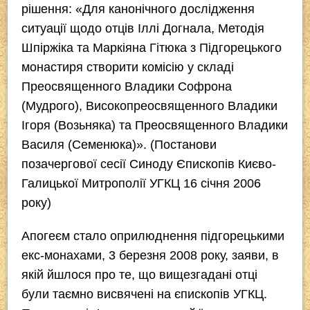
рішення: «Для канонічного дослідження
ситуації щодо отців Іллі Догнала, Методія
Шпіржіка та Маркіяна Гітюка з Підгорецького
монастиря створити комісію у складі
Преосвященного Владики Софрона
(Мудрого), Високопреосвященного Владики
Ігоря (Возьняка) та Преосвященного Владики
Василя (Семенюка)». (Постанови
позачергової сесії Синоду Єпископів Києво-
Галицької Митрополії УГКЦ 16 січня 2006
року)
Апогеєм стало оприлюднення підгорецькими
екс-монахами, 3 березня 2008 року, заяви, в
якій йшлося про те, що вищезгадані отці
були таємно висвячені на єпископів УГКЦ.