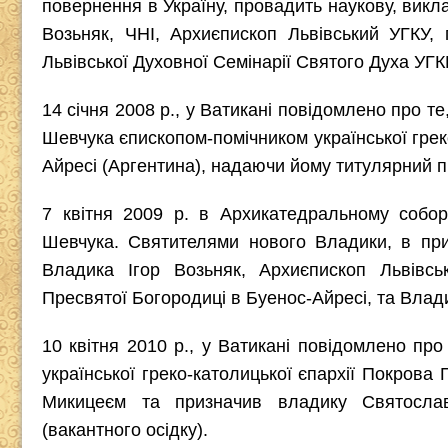
повернення в Україну, провадить наукову, викла
Возьняк, ЧНІ, Архиєпископ Львівський УГКУ,
Львівської Духовної Семінарії Святого Духа УГК
14 січня 2008 р., у Ватикані повідомлено про 
Шевчука єпископом-помічником української грек
Айресі (Аргентина), надаючи йому титулярний 
7 квітня 2009 р. в Архикатедральному собор
Шевчука. Святителями нового Владики, в пр
Владика Ігор Возьняк, Архиєпископ Львівсь
Пресвятої Богородиці в Буенос-Айресі, та Вла
10 квітня 2010 р., у Ватикані повідомлено пр
української греко-католицької єпархії Покров
Микицеєм та призначив владику Святосла
(вакантного осідку).