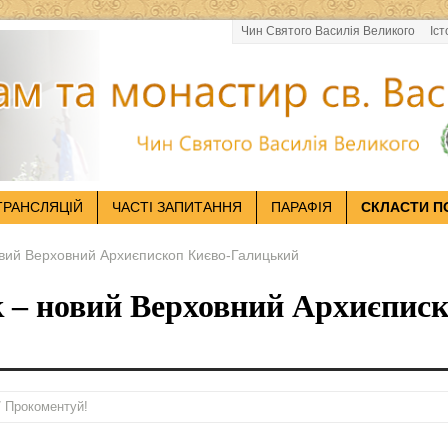
Чин Святого Василія Великого
Іст
ТРАНСЛЯЦІЙ
ЧАСТІ ЗАПИТАННЯ
ПАРАФІЯ
СКЛАСТИ П
вий Верховний Архиєпископ Києво-Галицький
 – новий Верховний Архиєпис
/ Прокоментуй!