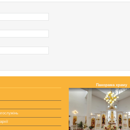
Панорама храму
огослужінь
архії