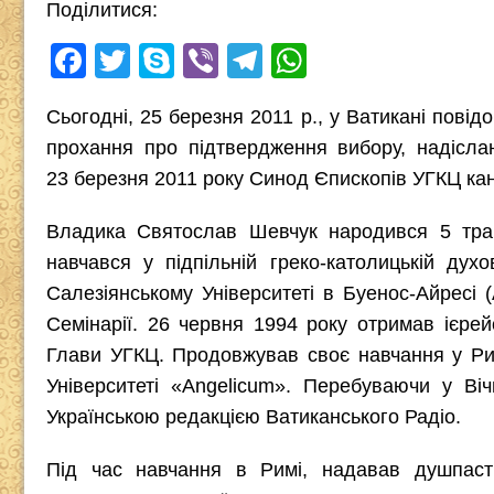
Поділитися:
F
T
S
Vi
T
W
a
wi
ky
b
el
h
Сьогодні, 25 березня 2011 р., у Ватикані пов
c
tt
p
er
e
at
прохання про підтвердження вибору, надісл
e
er
e
gr
s
23 березня 2011 року Синод Єпископів УГКЦ ка
b
a
A
o
m
p
Владика Святослав Шевчук народився 5 трав
навчався у підпільній греко-католицькій дух
o
p
Салезіянському Університеті в Буенос-Айресі (
k
Семінарії. 26 червня 1994 року отримав ієре
Глави УГКЦ. Продовжував своє навчання у Рим
Університеті «Angelicum». Перебуваючи у Ві
Українською редакцією Ватиканського Радіо.
Під час навчання в Римі, надавав душпасти