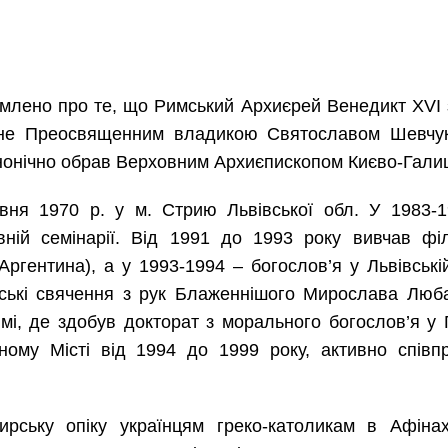
ідомлено про те, що Римський Архиєрей Венедикт XVI
ане Преосвященним владикою Святославом Шевчук
нонічно обрав Верховним Архиєпископом Києво-Гали
ня 1970 р. у м. Стрию Львівської обл. У 1983-1
овній семінарії. Від 1991 до 1993 року вивчав ф
Аргентина), а у 1993-1994 – богослов’я у Львівські
йські свячення з рук Блаженнішого Мирослава Люба
і, де здобув докторат з морального богослов’я у
чному Місті від 1994 до 1999 року, активно спів
рську опіку українцям греко-католикам в Афінах