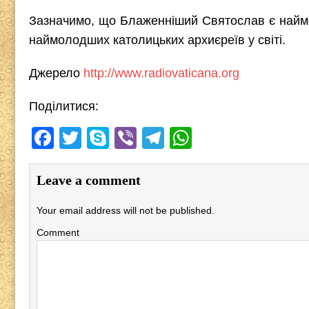
Зазначимо, що Блаженніший Святослав є наймол
наймолодших католицьких архиєреїв у світі.
Джерело
http://www.radiovaticana.org
Поділитися:
F
T
S
Vi
T
W
a
wi
ky
b
el
h
c
tt
p
er
e
at
Leave a comment
e
er
e
gr
s
Your email address will not be published.
b
a
A
Comment
o
m
p
o
p
k