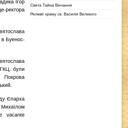
адика Ігор
Свята Тайна Вінчання
це-ректора
Реліквії храму св. Василія Великого
Святослава
 в Буенос-
вятослава
ГКЦ, були
ї Покрова
ький.
яду Єпарха
ю Михаїлом
e vacante