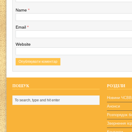
Name
*
Email
*
Website
ПОШУК
РОЗДІЛИ
Новини ЧСВВ
Анонси
Розпорядок б
Звернення ієр
Контакти