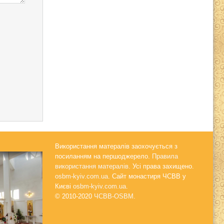
Використання матералів заохочується з
посиланням на першоджерело.
Правила
використання матералів.
Усі права захищено.
osbm-kyiv.com.ua
. Сайт монастиря ЧСВВ у
Києві
osbm-kyiv.com.ua
.
© 2010-2020
ЧСВВ-OSBM
.