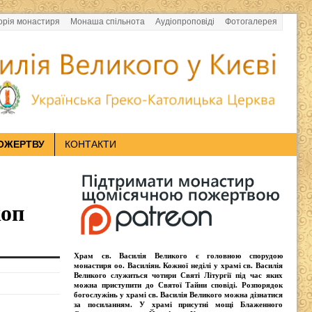
орія монастиря
Монаша спільнота
Аудіопроповіді
Фотогалерея
ОЖЕРТВУ
КОНТАКТИ
коп
Храм св. Василія Великого
є головною спорудою
монастиря оо.
Василіян
. Кожної неділі у храмі св. Василія
Великого служиться чотири
Святі Літургії
під час яких
можна приступити до Святої Тайни сповіді.
Розпорядок
богослужінь у храмі св. Василія Великого
можна дізнатися
за посиланням. У храмі присутні
мощі Блаженного