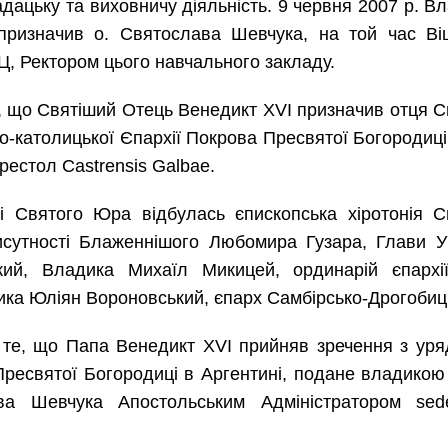
дацьку та виховничу діяльність. 9 червня 2007 р. Вл
 призначив о. Святослава Шевчука, на той час Ві
Ц, Ректором цього навчального закладу.
те, що Святіший Отець Венедикт XVI призначив отця 
о-католицької Єпархії Покрова Пресвятої Богородиці
престол
Castrensis Galbae
.
і Святого Юра відбулась єпископська хіротонія С
исутності Блаженнішого Любомира Гузара, Глави У
кий, Владика Михаїл Микицей, ординарій єпархі
дика Юліян Вороновський, єпарх Самбірсько-Дрогобиц
о те, що Папа Венедикт XVI прийняв зречення з ур
а Пресвятої Богородиці в Аргентині, подане владико
ва Шевчука Апостольським Адміністратором
sed