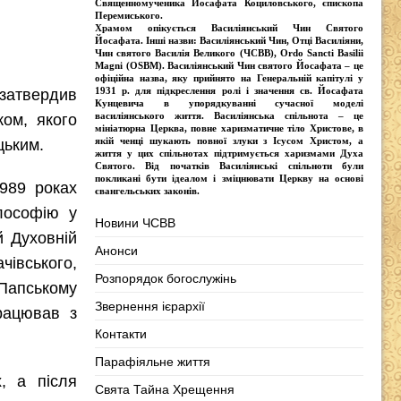
Священномученика Йосафата Коциловського
, єпископа
Перемиського.
Храмом опікується
Василіянський Чин Святого
Йосафата
. Інші назви:
Василіянський Чин, Отці Василіяни,
Чин святого Василія Великого (ЧСВВ), Ordо Sancti Basilii
Magni (OSBM)
. Василіянський Чин святого Йосафата – це
офіційна назва, яку прийнято на Генеральній капітулі у
1931 р. для підкреслення ролі і значення св. Йосафата
 затвердив
Кунцевича в упорядкуванні сучасної моделі
василіянського життя.
Василіянська спільнота
– це
ом, якого
мініатюрна Церква, повне харизматичне тіло Христове, в
якій ченці шукають повної злуки з Iсусом Христом, а
цьким.
життя у цих спільнотах підтримується харизмами Духа
Святого. Від початків Василіянські спільноти були
покликані бути ідеалом і зміцнювати Церкву на основі
989 роках
євангельських законів.
ілософію у
Новини ЧСВВ
й Духовній
Анонси
чівського,
Розпорядок богослужінь
 Папському
Звернення ієрархії
працював з
Контакти
Парафіяльне життя
, а після
Свята Тайна Хрещення