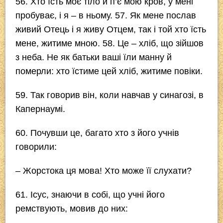
56
. Хто їсть моє тіло й п’є мою кров, у мені
пробуває, і я – в ньому.
57
. Як мене послав
живий Отець і я живу Отцем, так і той хто їсть
мене, житиме мною.
58
. Це – хліб, що зійшов
з неба. Не як батьки ваші їли манну й
померли: хто їстиме цей хліб, житиме повіки.
59
. Так говорив він, коли навчав у синагозі, в
Капернаумі.
60
. Почувши це, багато хто з його учнів
говорили:
– Жорстока ця мова! Хто може її слухати?
61
. Ісус, знаючи в собі, що учні його
ремствують, мовив до них: