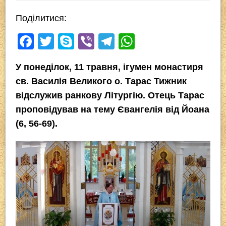
Поділитися:
F
T
S
Vi
T
W
a
wi
ky
b
el
h
У понеділок, 11 травня, ігумен монастиря
c
tt
p
er
e
at
св. Василія Великого о. Тарас Тижник
e
er
e
gr
s
відслужив ранкову Літургію. Отець Тарас
b
a
A
проповідував на тему Євангелія від Йоана
o
m
p
(
6, 56-69
).
o
p
k