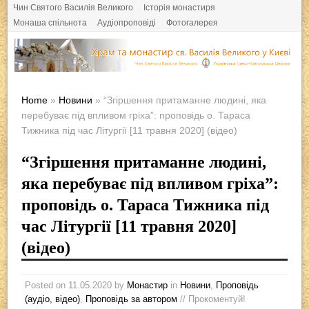
Чин Святого Василія Великого
Історія монастиря
Монаша спільнота
Аудіопроповіді
Фотогалерея
Home
»
Новини
» “Згіршення притаманне людині, яка
перебуває під впливом гріха”: проповідь о. Тараса
Тижника під час Літургії [11 травня 2020] (відео)
“Згіршення притаманне людині,
яка перебуває під впливом гріха”:
проповідь о. Тараса Тижника під
час Літургії [11 травня 2020]
(відео)
Posted on
11.05.2020
by
Монастир
in
Новини
,
Проповідь
(аудіо, відео)
,
Проповідь за автором
// Прокоментуй!