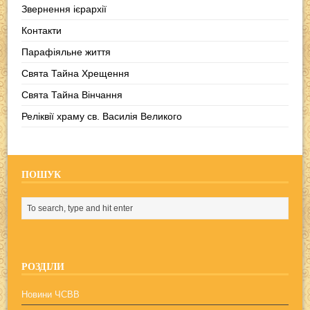
Звернення ієрархії
Контакти
Парафіяльне життя
Свята Тайна Хрещення
Свята Тайна Вінчання
Реліквії храму св. Василія Великого
ПОШУК
РОЗДІЛИ
Новини ЧСВВ