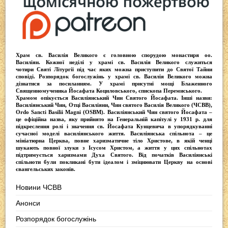
Храм св. Василія Великого
є головною спорудою монастиря оо.
Василіян
. Кожної неділі у храмі св. Василія Великого служиться
чотири
Святі Літургії
під час яких можна приступити до Святої Тайни
сповіді.
Розпорядок богослужінь у храмі св. Василія Великого
можна
дізнатися за посиланням. У храмі присутні
мощі Блаженного
Священномученика Йосафата Коциловського
, єпископа Перемиського.
Храмом опікується
Василіянський Чин Святого Йосафата
. Інші назви:
Василіянський Чин, Отці Василіяни, Чин святого Василія Великого (ЧСВВ),
Ordо Sancti Basilii Magni (OSBM)
. Василіянський Чин святого Йосафата –
це офіційна назва, яку прийнято на Генеральній капітулі у 1931 р. для
підкреслення ролі і значення св. Йосафата Кунцевича в упорядкуванні
сучасної моделі василіянського життя.
Василіянська спільнота
– це
мініатюрна Церква, повне харизматичне тіло Христове, в якій ченці
шукають повної злуки з Iсусом Христом, а життя у цих спільнотах
підтримується харизмами Духа Святого. Від початків Василіянські
спільноти були покликані бути ідеалом і зміцнювати Церкву на основі
євангельських законів.
Новини ЧСВВ
Анонси
Розпорядок богослужінь