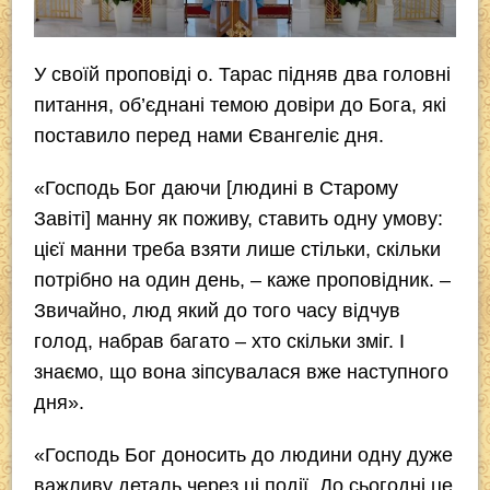
У своїй проповіді о. Тарас підняв два головні
питання, об’єднані темою довіри до Бога, які
поставило перед нами Євангеліє дня.
«Господь Бог даючи [людині в Старому
Завіті] манну як поживу, ставить одну умову:
цієї манни треба взяти лише стільки, скільки
потрібно на один день, – каже проповідник. –
Звичайно, люд який до того часу відчув
голод, набрав багато – хто скільки зміг. І
знаємо, що вона зіпсувалася вже наступного
дня».
«Господь Бог доносить до людини одну дуже
важливу деталь через ці події. До сьогодні це