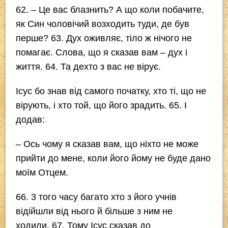
62
. – Це вас блазнить? А що коли побачите,
як Син чоловічий возходить туди, де був
перше?
63
. Дух оживляє, тіло ж нічого не
помагає. Слова, що я сказав вам – дух і
життя.
64
. Та дехто з вас не вірує.
Ісус бо знав від самого початку, хто ті, що не
вірують, і хто той, що його зрадить.
65
. І
додав:
– Ось чому я сказав вам, що ніхто не може
прийти до мене, коли його йому не буде дано
моїм Отцем.
66
. 3 того часу багато хто з його учнів
відійшли від нього й більше з ним не
ходили.
67
. Тому Ісус сказав до