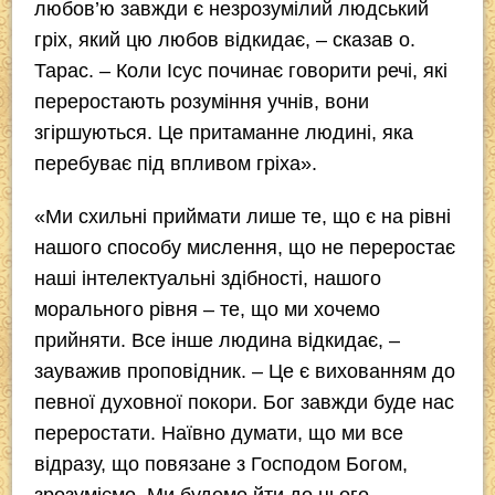
любов’ю завжди є незрозумілий людський
гріх, який цю любов відкидає, – сказав о.
Тарас. – Коли Ісус починає говорити речі, які
переростають розуміння учнів, вони
згіршуються. Це притаманне людині, яка
перебуває під впливом гріха».
«Ми схильні приймати лише те, що є на рівні
нашого способу мислення, що не переростає
наші інтелектуальні здібності, нашого
морального рівня – те, що ми хочемо
прийняти. Все інше людина відкидає, –
зауважив проповідник. – Це є вихованням до
певної духовної покори. Бог завжди буде нас
переростати. Наївно думати, що ми все
відразу, що повязане з Господом Богом,
зрозуміємо. Ми будемо йти до цього