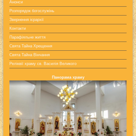
Анонси
Розпорядок богослужінь
Звернення ієрархії
Контакти
Парафіяльне життя
Свята Тайна Хрещення
Свята Тайна Вінчання
Реліквії храму св. Василія Великого
Панорама храму