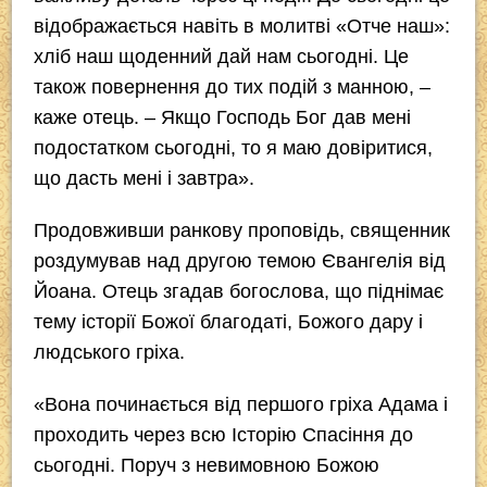
відображається навіть в молитві «Отче наш»:
хліб наш щоденний дай нам сьогодні. Це
також повернення до тих подій з манною, –
каже отець. – Якщо Господь Бог дав мені
подостатком сьогодні, то я маю довіритися,
що дасть мені і завтра».
Продовживши ранкову проповідь, священник
роздумував над другою темою Євангелія від
Йоана. Отець згадав богослова, що піднімає
тему історії Божої благодаті, Божого дару і
людського гріха.
«Вона починається від першого гріха Адама і
проходить через всю Історію Спасіння до
сьогодні. Поруч з невимовною Божою