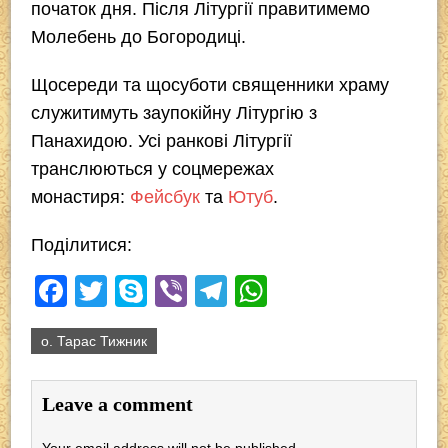
початок дня. Після Літургії правитимемо
Молебень до Богородиці.
Щосереди та щосуботи священники храму
служитимуть заупокійну Літургію з
Панахидою. Усі ранкові Літургії
транслюються у соцмережах
монастиря:
Фейсбук
та
Ютуб
.
Поділитися:
F
T
S
Vi
T
W
a
wi
ky
b
el
h
о. Тарас Тижник
c
tt
p
er
e
at
e
er
e
gr
s
Leave a comment
b
a
A
Your email address will not be published.