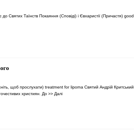
 до Святих Таїнств Покаяння (Сповіді) і Євхаристії (Причастя) good
ого
іть, щоб прослухати) treatment for lipoma Святий Андрій Критський (
агочестивих християн. До
>> Далі