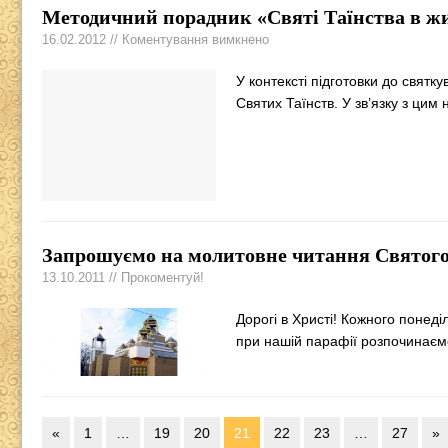
Методичний порадник «Святі Таїнства в ж
16.02.2012 // Коментування вимкнено
У контексті підготовки до святк
Святих Таїнств. У зв’язку з ци
Запрошуємо на молитовне читання Святог
13.10.2011 // Прокоментуй!
Дорогі в Христі! Кожного понеді
при нашій парафії розпочинаєм
«
1
…
19
20
21
22
23
…
27
»