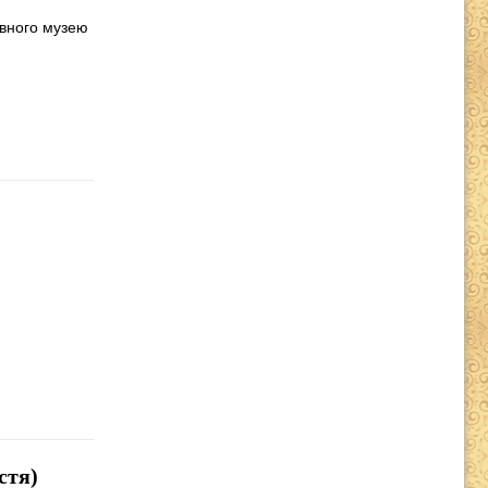
авного музею
стя)