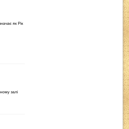
начає як Рік
чному залі