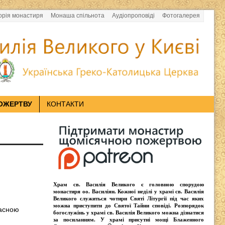
орія монастиря
Монаша спільнота
Аудіопроповіді
Фотогалерея
ОЖЕРТВУ
КОНТАКТИ
Храм св. Василія Великого
є головною спорудою
монастиря оо.
Василіян
. Кожної неділі у храмі св. Василія
Великого служиться чотири
Святі Літургії
під час яких
можна приступити до Святої Тайни сповіді.
Розпорядок
расною
богослужінь у храмі св. Василія Великого
можна дізнатися
за посиланням. У храмі присутні
мощі Блаженного