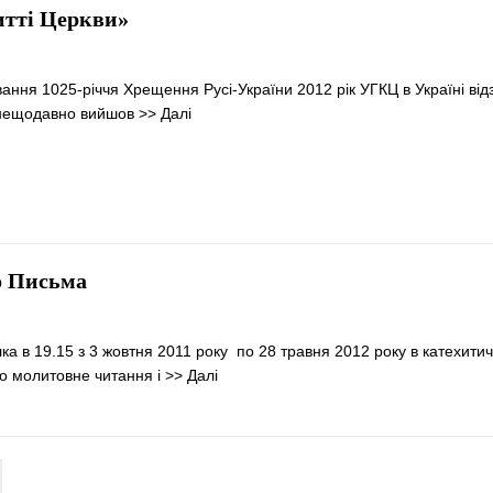
итті Церкви»
ування 1025-річчя Хрещення Русі-України 2012 рік УГКЦ в Україні відз
м нещодавно вийшов
>> Далі
о Письма
лка в 19.15 з 3 жовтня 2011 року по 28 травня 2012 року в катехити
о молитовне читання і
>> Далі