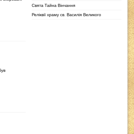
Свята Тайна Вінчання
Реліквії храму св. Василія Великого
був