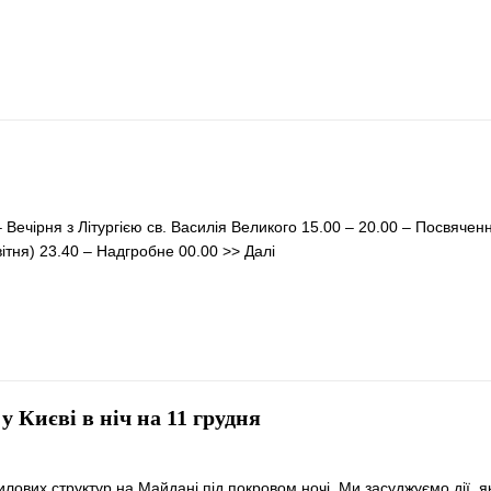
– Вечірня з Літургією св. Василія Великого 15.00 – 20.00 – Посвячен
вітня) 23.40 – Надгробне 00.00
>> Далі
 Києві в ніч на 11 грудня
лових структур на Майдані під покровом ночі. Ми засуджуємо дії, як