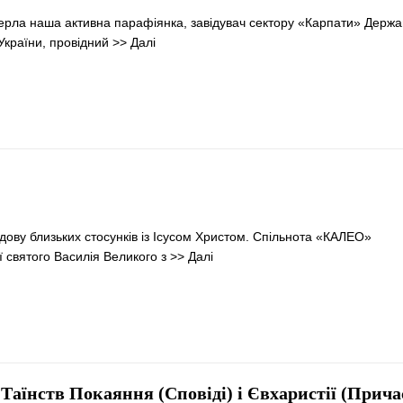
рла наша активна парафіянка, завідувач сектору «Карпати» Держ
 України, провідний
>> Далі
ову близьких стосунків із Ісусом Христом. Спільнота «КАЛЕО»
 святого Василія Великого з
>> Далі
Таїнств Покаяння (Сповіді) і Євхаристії (Прича