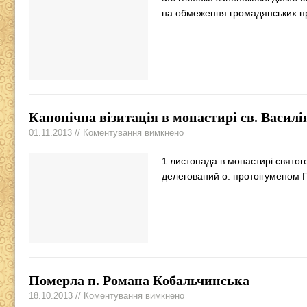
на обмеження громадянських п
Канонічна візитація в монастирі св. Василі
01.11.2013 // Коментування вимкнено
1 листопада в монастирі святог
делегований о. протоігумено
Померла п. Романа Кобальчинська
18.10.2013 // Коментування вимкнено