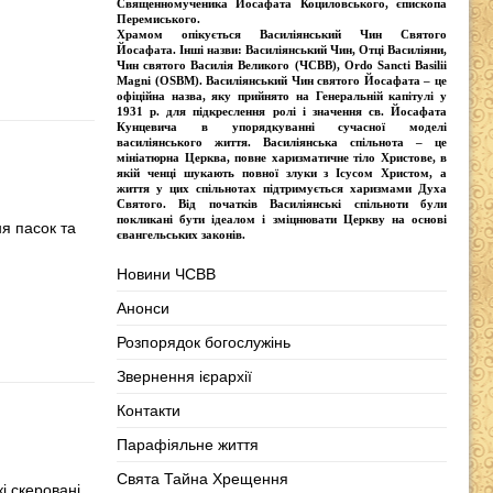
Священномученика Йосафата Коциловського
, єпископа
Перемиського.
Храмом опікується
Василіянський Чин Святого
Йосафата
. Інші назви:
Василіянський Чин, Отці Василіяни,
Чин святого Василія Великого (ЧСВВ), Ordо Sancti Basilii
Magni (OSBM)
. Василіянський Чин святого Йосафата – це
офіційна назва, яку прийнято на Генеральній капітулі у
1931 р. для підкреслення ролі і значення св. Йосафата
Кунцевича в упорядкуванні сучасної моделі
василіянського життя.
Василіянська спільнота
– це
мініатюрна Церква, повне харизматичне тіло Христове, в
якій ченці шукають повної злуки з Iсусом Христом, а
життя у цих спільнотах підтримується харизмами Духа
Святого. Від початків Василіянські спільноти були
покликані бути ідеалом і зміцнювати Церкву на основі
ня пасок та
євангельських законів.
Новини ЧСВВ
Анонси
Розпорядок богослужінь
Звернення ієрархії
Контакти
Парафіяльне життя
Свята Тайна Хрещення
і скеровані