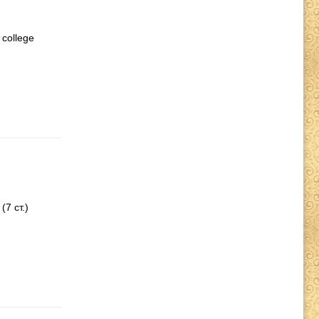
 college
7 ст.)