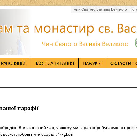
Чин Святого Василія Великого
Іст
ТРАНСЛЯЦІЙ
ЧАСТІ ЗАПИТАННЯ
ПАРАФІЯ
СКЛАСТИ П
нашої парафії
обродію! Великопісний час, у якому ми зараз перебуваємо, є прек
юдської любові і милосердя.
>> Далі