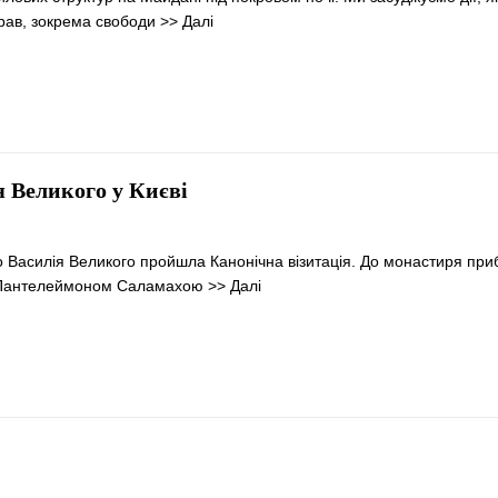
рав, зокрема свободи
>> Далі
я Великого у Києві
о Василія Великого пройшла Канонічна візитація. До монастиря при
м Пантелеймоном Саламахою
>> Далі