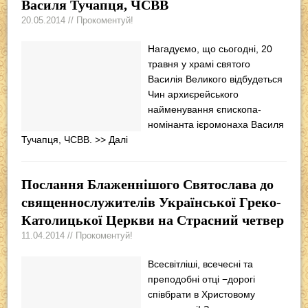
Василя Тучапця, ЧСВВ
20.05.2014 // Прокоментуй!
Нагадуємо, що сьогодні, 20
травня у храмі святого
Василія Великого відбудеться
Чин архиєрейського
найменування єпископа-
номінанта ієромонаха Василя
Тучапця, ЧСВВ.
>> Далі
Послання Блаженнішого Святослава до
священнослужителів Української Греко-
Католицької Церкви на Страсний четвер
11.04.2014 // Прокоментуй!
Всесвітліші, всечесні та
преподобні отці −дорогі
співбрати в Христовому