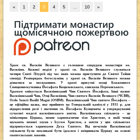
«
1
2
3
4
5
…
10
»
Храм св. Василія Великого
є головною спорудою монастиря оо.
Василіян
. Кожної неділі у храмі св. Василія Великого служиться
чотири
Святі Літургії
під час яких можна приступити до Святої Тайни
сповіді.
Розпорядок богослужінь у храмі св. Василія Великого
можна
дізнатися за посиланням. У храмі присутні
мощі Блаженного
Священномученика Йосафата Коциловського
, єпископа Перемиського.
Храмом опікується
Василіянський Чин Святого Йосафата
. Інші назви:
Василіянський Чин, Отці Василіяни, Чин святого Василія Великого (ЧСВВ),
Ordо Sancti Basilii Magni (OSBM)
. Василіянський Чин святого Йосафата –
це офіційна назва, яку прийнято на Генеральній капітулі у 1931 р. для
підкреслення ролі і значення св. Йосафата Кунцевича в упорядкуванні
сучасної моделі василіянського життя.
Василіянська спільнота
– це
мініатюрна Церква, повне харизматичне тіло Христове, в якій ченці
шукають повної злуки з Iсусом Христом, а життя у цих спільнотах
підтримується харизмами Духа Святого. Від початків Василіянські
спільноти були покликані бути ідеалом і зміцнювати Церкву на основі
євангельських законів.