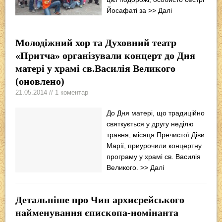
Йосафаті за
>> Далі
Молодіжний хор та Духовний театр
«Притча» організували концерт до Дня
матері у храмі св.Василія Великого
(оновлено)
21.05.2014 // 1 коментар
До Дня матері, що традиційно
святкується у другу неділю
травня, місяця Пречистої Діви
Марії, приурочили концертну
програму у храмі св. Василія
Великого.
>> Далі
Детальніше про Чин архиєрейського
найменування єпископа-номінанта