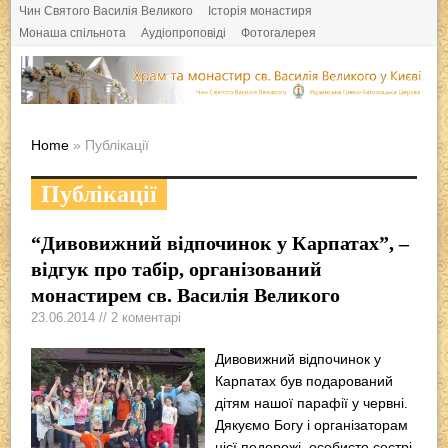
Чин Святого Василія Великого
Історія монастиря
Монаша спільнота
Аудіопроповіді
Фотогалерея
Home
» Публікації
Публікації
“Дивовижний відпочинок у Карпатах”, –
відгук про табір, організований
монастирем св. Василія Великого
23.06.2014 // 2 коментарі
Дивовижний відпочинок у
Карпатах був подарований
дітям нашої парафії у червні.
Дякуємо Богу і організаторам
цієї подорожі, особисто сестрі