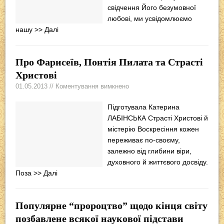
свідчення Його безумовної
любові, ми усвідомлюємо
нашу
>> Далі
Про Фарисеїв, Понтія Пилата та Страсті
Христові
01.05.2013 // Коментування вимкнено
Підготувала Катерина
ЛАБІНСЬКА Страсті Христові й
містерію Воскресіння кожен
переживає по-своєму,
залежно від глибини віри,
духовного й життєвого досвіду.
Поза
>> Далі
Популярне “пророцтво” щодо кінця світу
позбавлене всякої наукової підстави