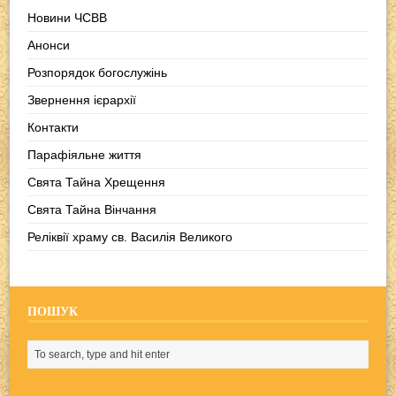
Новини ЧСВВ
Анонси
Розпорядок богослужінь
Звернення ієрархії
Контакти
Парафіяльне життя
Свята Тайна Хрещення
Свята Тайна Вінчання
Реліквії храму св. Василія Великого
ПОШУК