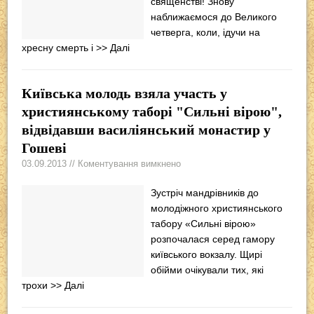
священстві! Знову
наближаємося до Великого
четверга, коли, ідучи на
хресну смерть і
>> Далі
Київська молодь взяла участь у
християнському таборі "Сильні вірою",
відвідавши василіянський монастир у
Гошеві
03.09.2013 // Коментування вимкнено
Зустріч мандрівників до
молодіжного християнського
табору «Сильні вірою»
розпочалася серед гамору
київського вокзалу. Щирі
обійми очікували тих, які
трохи
>> Далі