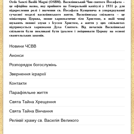
Ordо Sancti Basilii Magni (OSBM)
. Василіянський Чин святого Йосафата –
це офіційна назва, яку прийнято на Генеральній капітулі у 1931 р. для
підкреслення ролі і значення св. Йосафата Кунцевича в упорядкуванні
сучасної моделі василіянського життя.
Василіянська спільнота
– це
мініатюрна Церква, повне харизматичне тіло Христове, в якій ченці
шукають повної злуки з Iсусом Христом, а життя у цих спільнотах
підтримується харизмами Духа Святого. Від початків Василіянські
спільноти були покликані бути ідеалом і зміцнювати Церкву на основі
євангельських законів.
Новини ЧСВВ
Анонси
Розпорядок богослужінь
Звернення ієрархії
Контакти
Парафіяльне життя
Свята Тайна Хрещення
Свята Тайна Вінчання
Реліквії храму св. Василія Великого