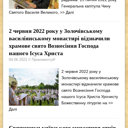
Генеральна капітула Чину
Святого Василія Великого,
>> Далі
2 червня 2022 року у Золочівському
василіянському монастирі відзначили
храмове свято Вознесіння Господа
нашого Ісуса Христа
04.06.2022 // Прокоментуй!
2 червня 2022 року у
Золочівському василіянському
монастирі відзначили храмове
свято Вознесіння Господа
нашого Ісуса Христа Урочисту
Божественну літургію на
>>
Далі
Священики київського монастиря отців-