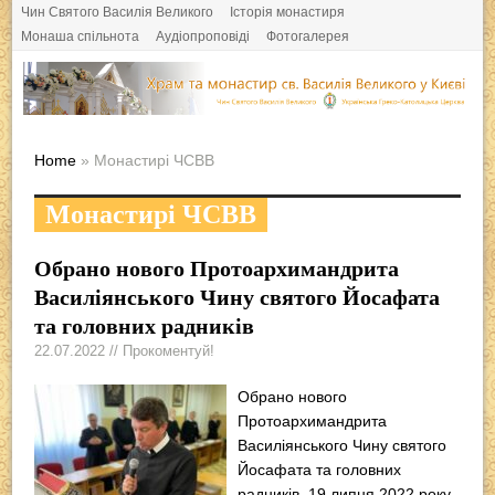
Чин Святого Василія Великого
Історія монастиря
Монаша спільнота
Аудіопроповіді
Фотогалерея
Home
» Монастирі ЧСВВ
Монастирі ЧСВВ
Обрано нового Протоархимандрита
Василіянського Чину святого Йосафата
та головних радників
22.07.2022 // Прокоментуй!
Обрано нового
Протоархимандрита
Василіянського Чину святого
Йосафата та головних
радників 19 липня 2022 року