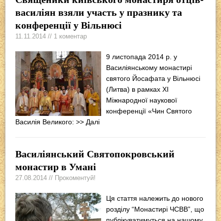
василіян взяли участь у празнику та
конференції у Вільнюсі
11.11.2014 // 1 коментар
9 листопада 2014 р. у
Василіянському монастирі
святого Йосафата у Вільнюсі
(Литва) в рамках ХІ
Міжнародної наукової
конференції «Чин Святого
Василія Великого:
>> Далі
Василіянський Святопокровський
монастир в Умані
27.08.2014 // Прокоментуй!
Ця стаття належить до нового
розділу “Монастирі ЧСВВ”, що
публікуватимуться на нашому