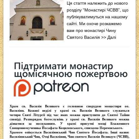
Ця стаття належить до нового
розділу “Монастирі ЧСВВ”, що
публікуватимуться на нашому
сайті. Ми охоче розкажемо
вам про монастирі Чину
Святого Василія
>> Далі
Храм св. Василія Великого
є головною спорудою монастиря оо.
Василіян
. Кожної неділі у храмі св. Василія Великого служиться
чотири
Святі Літургії
під час яких можна приступити до Святої Тайни
сповіді.
Розпорядок богослужінь у храмі св. Василія Великого
можна
дізнатися за посиланням. У храмі присутні
мощі Блаженного
Священномученика Йосафата Коциловського
, єпископа Перемиського.
Храмом опікується
Василіянський Чин Святого Йосафата
. Інші назви:
Василіянський Чин, Отці Василіяни, Чин святого Василія Великого (ЧСВВ),