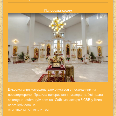
Панорама храму
Використання матералів заохочується з посиланням на
першоджерело.
Правила використання матералів.
Усі права
захищено.
osbm-kyiv.com.ua
. Сайт монастиря ЧСВВ у Києві
osbm-kyiv.com.ua
.
© 2010-2020
ЧСВВ-OSBM
.