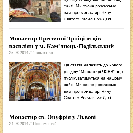
сайті. Ми охоче розкажемо
вам про монастирі Чину
Святого Василія
>> Далі
Монастир Пресвятої Трійці отців-
василіян у м. Кам’янець-Подільський
25.08.2014 // 1 коментар
Ця стаття належить до нового
розділу “Монастирі ЧСВВ”, що
публікуватимуться на нашому
сайті. Ми охоче розкажемо
вам про монастирі Чину
Святого Василія
>> Далі
Монастир св. Онуфрія у Львові
24.08.2014 // Прокоментуй!